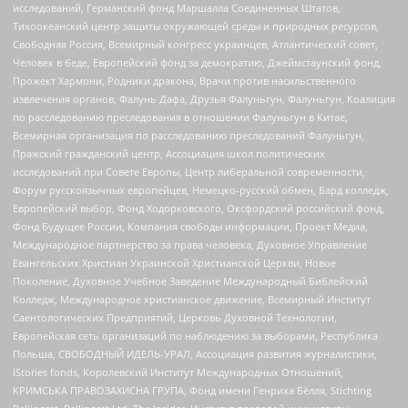
исследований, Германский фонд Маршалла Соединенных Штатов,
Тихоокеанский центр защиты окружающей среды и природных ресурсов,
Свободная Россия, Всемирный конгресс украинцев, Атлантический совет,
Человек в беде, Европейский фонд за демократию, Джеймстаунский фонд,
Прожект Хармони, Родники дракона, Врачи против насильственного
извлечения органов, Фалунь Дафа, Друзья Фалуньгун, Фалуньгун, Коалиция
по расследованию преследования в отношении Фалуньгун в Китае,
Всемирная организация по расследованию преследований Фалуньгун,
Пражский гражданский центр, Ассоциация школ политических
исследований при Совете Европы, Центр либеральной современности,
Форум русскоязычных европейцев, Немецко-русский обмен, Бард колледж,
Европейский выбор, Фонд Ходорковского, Оксфордский российский фонд,
Фонд Будущее России, Компания свободы информации, Проект Медиа,
Международное партнерство за права человека, Духовное Управление
Евангельских Христиан Украинской Христианской Церкви, Новое
Поколение, Духовное Учебное Заведение Международный Библейский
Колледж, Международное христианское движение, Всемирный Институт
Саентологических Предприятий, Церковь Духовной Технологии,
Европейская сеть организаций по наблюдению за выборами, Республика
Польша, СВОБОДНЫЙ ИДЕЛЬ-УРАЛ, Ассоциация развития журналистики,
IStories fonds, Королевский Институт Международных Отношений,
КРИМСЬКА ПРАВОЗАХИСНА ГРУПА, Фонд имени Генриха Бёлля, Stichting