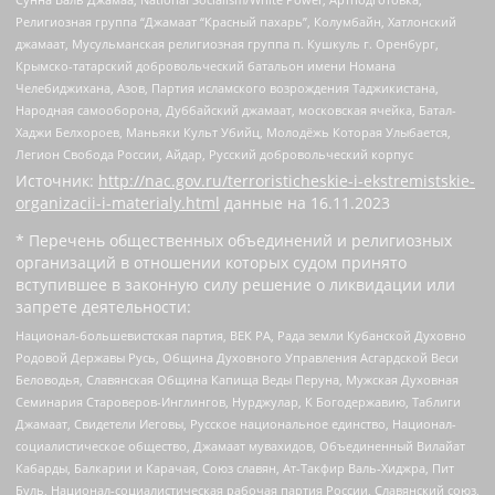
Религиозная группа “Джамаат “Красный пахарь”, Колумбайн, Хатлонский
джамаат, Мусульманская религиозная группа п. Кушкуль г. Оренбург,
Крымско-татарский добровольческий батальон имени Номана
Челебиджихана, Азов, Партия исламского возрождения Таджикистана,
Народная самооборона, Дуббайский джамаат, московская ячейка, Батал-
Хаджи Белхороев, Маньяки Культ Убийц, Молодёжь Которая Улыбается,
Легион Свобода России, Айдар, Русский добровольческий корпус
Источник:
http://nac.gov.ru/terroristicheskie-i-ekstremistskie-
organizacii-i-materialy.html
данные на
16.11.2023
* Перечень общественных объединений и религиозных
организаций в отношении которых судом принято
вступившее в законную силу решение о ликвидации или
запрете деятельности:
Национал-большевистская партия, ВЕК РА, Рада земли Кубанской Духовно
Родовой Державы Русь, Община Духовного Управления Асгардской Веси
Беловодья, Славянская Община Капища Веды Перуна, Мужская Духовная
Семинария Староверов-Инглингов, Нурджулар, К Богодержавию, Таблиги
Джамаат, Свидетели Иеговы, Русское национальное единство, Национал-
социалистическое общество, Джамаат мувахидов, Объединенный Вилайат
Кабарды, Балкарии и Карачая, Союз славян, Ат-Такфир Валь-Хиджра, Пит
Буль, Национал-социалистическая рабочая партия России, Славянский союз,