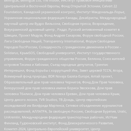
Bellingcat, Bellingcat Ltd, The Insider, Институт правовой инициативы
Центральной и Восточной Европы, Фонд Открытой Эстонии, Calvert 22
Foundation, Канадский украинский конгресс, Институт Макдональда-Лорье,
Украинская национальная федерация Канады, Декабристы, Международный
научный центр им Вудро Вильсона, Свободная пресса, Возрождение,
Всеукраинский духовный центр , Риддл, Русский антивоенный комитет в
Швеции, Проект Медуза, Фонд Андрея Сахарова, Форум свободной России,
Лига Свободных Наций, Transparеncy International, Форум Свободных
Народов ПостРоссии, Солидарность с гражданским движением в России –
Solidarus, КрымSOS, Свободный университет, Институт государственного
управления, Форум гражданского общества Россия, Беллона, Союз жителей
островов Тисима и Хабомаи, Съезд народных депутатов, Гринпис
Интернешнл, Фонд борьбы с коррупцией Инк, Завет церквей TCCN, Агора,
Всемирный фонд природы, BDR Novaja Gazeta-Europe, Алтай проект,
Образовательный дом прав человека Чернигов, Фонд Дом Прав Человека,
Белорусский дом прав человека имени Бориса Звозскова, Дом прав
человека Тбилиси, Дом прав человека Ереван, Дом прав человека Крым,
Центр дикого лосося, TVR Studios, ТВ Дождь, Центр европейских
исследований им Вилфрида Мартенса, Сетевое объединение журналистов
расследователей, АЛЛАТРА, За свободную Россию, Свободная Бурятия, Uralic,
UnKremlin, Международная федерация транспортных рабочих, ИстЧам
Финланд, Гудзоновский институт, Фонд Демократического Развития,
Комитет-2024, Центрально-Европейский университет, Центр