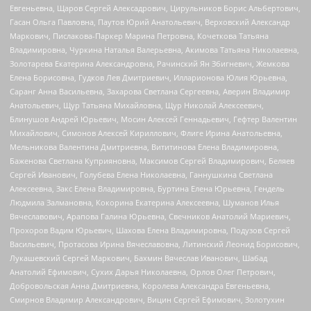
Евгеньевна, Щаров Сергей Алексадрович, Цирульников Борис Альбертович,
Гасан Ольга Павловна, Паутов Юрий Анатольевич, Верховский Александр
Маркович, Пислакова-Паркер Марина Петровна, Кочеткова Татьяна
Владимировна, Чуркина Наталья Валерьевна, Акимова Татьяна Николаевна,
Золотарева Екатерина Александровна, Рачинский Ян Збигневич, Жемкова
Елена Борисовна, Гудков Лев Дмитриевич, Илларионова Юлия Юрьевна,
Саранг Анна Васильевна, Захарова Светлана Сергеевна, Аверин Владимир
Анатольевич, Щур Татьяна Михайловна, Щур Николай Алексеевич,
Блинушов Андрей Юрьевич, Мосин Алексей Геннадьевич, Гефтер Валентин
Михайлович, Симонов Алексей Кириллович, Флиге Ирина Анатольевна,
Мельникова Валентина Дмитриевна, Вититинова Елена Владимировна,
Баженова Светлана Куприяновна, Максимов Сергей Владимирович, Беляев
Сергей Иванович, Голубева Елена Николаевна, Ганнушкина Светлана
Алексеевна, Закс Елена Владимировна, Буртина Елена Юрьевна, Гендель
Людмила Залмановна, Кокорина Екатерина Алексеевна, Шуманов Илья
Вячеславович, Арапова Галина Юрьевна, Свечников Анатолий Мариевич,
Прохоров Вадим Юрьевич, Шахова Елена Владимировна, Подузов Сергей
Васильевич, Протасова Ирина Вячеславовна, Литинский Леонид Борисович,
Лукашевский Сергей Маркович, Бахмин Вячеслав Иванович, Шабад
Анатолий Ефимович, Сухих Дарья Николаевна, Орлов Олег Петрович,
Добровольская Анна Дмитриевна, Королева Александра Евгеньевна,
Смирнов Владимир Александрович, Вицин Сергей Ефимович, Золотухин