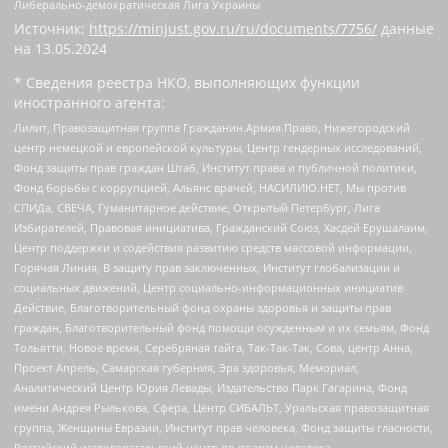
Либерально-демократическая Лига Украины
Источник:
https://minjust.gov.ru/ru/documents/7756/
данные
на
13.05.2024
* Сведения реестра НКО, выполняющих функции
иностранного агента:
Лилит, Правозащитная группа Гражданин.Армия.Право, Нижегородский
центр немецкой и европейской культуры, Центр гендерных исследований,
Фонд защиты прав граждан Штаб, Институт права и публичной политики,
Фонд борьбы с коррупцией, Альянс врачей, НАСИЛИЮ.НЕТ, Мы против
СПИДа, СВЕЧА, Гуманитарное действие, Открытый Петербург, Лига
Избирателей, Правовая инициатива, Гражданский Союз, Хасдей Ерушалаим,
Центр поддержки и содействия развитию средств массовой информации,
Горячая Линия, В защиту прав заключенных, Институт глобализации и
социальных движений, Центр социально-информационных инициатив
Действие, Благотворительный фонд охраны здоровья и защиты прав
граждан, Благотворительный фонд помощи осужденным и их семьям, Фонд
Тольятти, Новое время, Серебряная тайга, Так-Так-Так, Сова, центр Анна,
Проект Апрель, Самарская губерния, Эра здоровья, Мемориал,
Аналитический Центр Юрия Левады, Издательство Парк Гагарина, Фонд
имени Андрея Рылькова, Сфера, Центр СИБАЛЬТ, Уральская правозащитная
группа, Женщины Евразии, Институт прав человека, Фонд защиты гласности,
Российский исследовательский центр по правам человека,