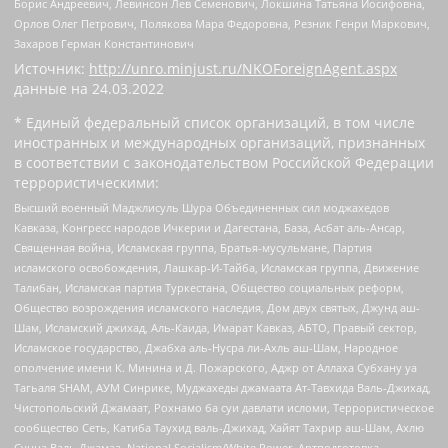
Борис Андреевич, Левинсон Лев Семенович, Локшина Татьяна Иосифовна,
Орлов Олег Петрович, Полякова Мара Федоровна, Резник Генри Маркович,
Захаров Герман Константинович
Источник:
http://unro.minjust.ru/NKOForeignAgent.aspx
данные на
24.03.2022
* Единый федеральный список организаций, в том числе
иностранных и международных организаций, признанных
в соответствии с законодательством Российской Федерации
террористическими:
Высший военный Маджлисуль Шура Объединенных сил моджахедов
Кавказа, Конгресс народов Ичкерии и Дагестана, База, Асбат аль-Ансар,
Священная война, Исламская группа, Братья-мусульмане, Партия
исламского освобождения, Лашкар-И-Тайба, Исламская группа, Движение
Талибан, Исламская партия Туркестана, Общество социальных реформ,
Общество возрождения исламского наследия, Дом двух святых, Джунд аш-
Шам, Исламский джихад, Аль-Каида, Имарат Кавказ, АБТО, Правый сектор,
Исламское государство, Джабха аль-Нусра ли-Ахль аш-Шам, Народное
ополчение имени К. Минина и Д. Пожарского, Аджр от Аллаха Субхану уа
Тагьаля SHAM, АУМ Синрике, Муджахеды джамаата Ат-Тавхида Валь-Джихад,
Чистопольский Джамаат, Рохнамо ба суи давлати исломи, Террористическое
сообщество Сеть, Катиба Таухид валь-Джихад, Хайят Тахрир аш-Шам, Ахлю
Сунна Валь Джамаа, National Socialism/White Power, Артподготовка,