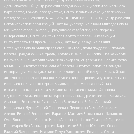
Дальневосточный центр развития гражданских инициатив и социального
партнерства, Гражданское действие, Центр независимых социологических
исследований, Сутяжник, АКАДЕМИЯ ПО ПРАВАМ ЧЕЛОВЕКА, Центр развития
некоммерческих организаций, Частное учреждение в Калининграде Совета
Министров северных стран, Гражданское содействие, Трансперенси
Интернешнл-Р, Центр Защиты Прав Средств Массовой Информации,
Институт развития прессы - Сибирь, Частное учреждение в Санкт-
Петербурге Совета Министров Северных Стран, Фонд поддержки свободы
прессы, Гражданский контроль, Человек и Закон, Общественная комиссия
по сохранению наследия академика Сахарова, Информационное агентство
МЕМО. РУ, Институт региональной прессы, Институт Развития Свободы
Информации, Экозащита!-Женсовет, Общественный вердикт, Евразийская
антимонопольная ассоциация, Бедушев Петр Петрович, Дзугкоева Регина
Николаевна, Кривенко Сергей Владимирович, Милославский Павел
Юрьевич, Шнырова Ольга Вадимовна, Чанышева Лилия Айратовна,
Сидорович Ольга Борисовна, Туровский Александр Алексеевич, Васильева
Анастасия Евгеньевна, Ривина Анна Валерьевна, Бойко Анатолий
Николаевич, Дугин Сергей Георгиевич, Пивоваров Андрей Сергеевич,
Аверин Виталий Евгеньевич, Барахоев Магомед Бекханович, Шарипков
Олег Викторович, Мошель Ирина Ароновна, Шведов Григорий Сергеевич,
Пономарев Лев Александрович, Каргалицкий Борис Юльевич, Созаев
Валерий Валерьевич, Исламов Тимур Рифгатович, Романова Ольга