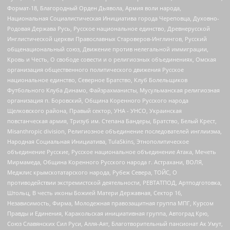
Формат-18, Благородный Орден Дьявола, Армия воли народа,
Национальная Социалистическая Инициатива города Череповца, Духовно-
Родовая Держава Русь, Русское национальное единство, Древнерусской
Инглистической церкви Православных Староверов-Инглингов, Русский
общенациональный союз, Движение против нелегальной иммиграции,
Кровь и Честь, О свободе совести и о религиозных объединениях, Омская
организация общественного политического движения Русское
национальное единство, Северное Братство, Клуб Болельщиков
Футбольного Клуба Динамо, Файзрахманисты, Мусульманская религиозная
организация п. Боровский, Община Коренного Русского народа
Щелковского района, Правый сектор, УНА - УНСО, Украинская
повстанческая армия, Тризуб им. Степана Бандеры, Братство, Белый Крест,
Misanthropic division, Религиозное объединение последователей инглиизма,
Народная Социальная Инициатива, TulaSkins, Этнополитическое
объединение Русские, Русское национальное объединение Атака, Мечеть
Мирмамеда, Община Коренного Русского народа г. Астрахани, ВОЛЯ,
Меджлис крымскотатарского народа, Рубеж Севера, ТОЙС, О
противодействии экстремистской деятельности, РЕВТАТПОД, Артподготовка,
Штольц, В честь иконы Божией Матери Державная, Сектор 16,
Независимость, Фирма, Молодежная правозащитная группа МПГ, Курсом
Правды и Единения, Каракольская инициативная группа, Автоград Крю,
Союз Славянских Сил Руси, Алля-Аят, Благотворительный пансионат Ак Умут,