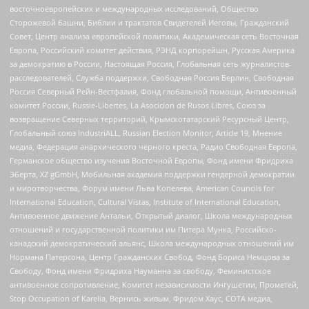
восточноевропейских и международных исследований, Общество
Сторожевой башни, Библии и трактатов Свидетелей Иеговы, Гражданский
Совет, Центр анализа европейской политики, Академическая сеть Восточная
Европа, Российский комитет действия, РЭНД корпорейшн, Русская Америка
за демократию в России, Настоящая Россия, Глобальная сеть журналистов-
расследователей, Служба поддержки, Свободная Россия Берлин, Свободная
Россия Северный Рейн-Вестфалия, Фонд глобальной помощи, Антивоенный
комитет России, Russie-Libertes, La Asocicion de Rusos Libres, Союз за
возвращение Северных территорий, Крымскотатарский Ресурсный Центр,
Глобальный союз IndustriALL, Russian Election Monitor, Article 19, Мнение
медиа, Федерация анархического черного креста, Радио Свободная Европа,
Германское общество изучения Восточной Европы, Фонд имени Фридриха
Эберта, XZ gGmbH, Мобильная академия поддержки гендерной демократии
и миротворчества, Форум имени Льва Копелева, American Councils for
International Education, Cultural Vistas, Institute of International Education,
Антивоенное движение Антальи, Открытый диалог, Школа международных
отношений и государственной политики им Питера Мунка, Российско-
канадский демократический альянс, Школа международных отношений им
Нормана Патерсона, Центр Гражданских Свобод, Фонд Бориса Немцова за
Свободу, Фонд имени Фридриха Науманна за свободу, Феминистское
антивоенное сопротивление, Комитет независимости Ингушетии, Прометей,
Stop Occupation of Karelia, Вернись живым, Фридом Хаус, СОТА медиа,