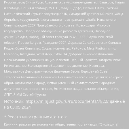
Русская республика Русь, Арестантское уголовное единство, Башкорт, Нация
и свобода, Нация и свобода, W.H.С., Фалунь Дафа, Иртыш Ultras, Русский
Патриотический клуб-Новокузнецк/РПК, Сибирский державный союз, Фонд
борьбы с коррупцией, Фонд защиты прав граждан, Штабы Навального,
Совет граждан СССР Прикубанского округа г. Краснодара, Мужское
государство, Народное объединение русского движения, Народное
движение Адат, Народный совет граждан РСФСР СССР Архангельской
области, Проект Штурм, Граждане СССР, Держава Союз Советских Светлых
Родов, Совет Советских Социалистических Районов, Meta Platforms Inc,
Facebook, Instagram, WhatsApp, СИЧ-С14, Добровольческое Движение
Организации украинских националистов, Черный Комитет, Татарстанское
Региональное Всетатарское общественное движение, Невоград,
Молодежное Демократическое Движение Весна, Верховный Совет
Татарской Автономной Советской Социалистической Республики, Конгресс
ойрат-калмыцкого народа, Исполнительный комитет совета народных
депутатов Красноярского края, Этническое национальное объединение,
ЛГБТ, Я.МЫ Сергей Фургал
Источник:
https://minjust.gov.ru/ru/documents/7822/
данные
на
03.05.2024
* Реестр иностранных агентов:
Калининградская региональная общественная организация "Экозащита!-Женсовет", Фонд содействия защите прав и свобод граждан "Общественный вердикт", Фонд "Институт Развития Свободы Информации", Частное учреждение "Информационное агентство МЕМО. РУ", Региональная общественная организация "Общественная комиссия по сохранению наследия академика Сахарова", Фонд поддержки свободы прессы, Санкт-Петербургская общественная правозащитная организация "Гражданский контроль", Межрегиональная общественная организация "Информационно-просветительский центр "Мемориал", Региональный Фонд "Центр Защиты Прав Средств Массовой Информации", с 05.12.2023 Фонд "Центр Защиты Прав Средств массовой информации", Региональная общественная благотворительная организация помощи беженцам и мигрантам "Гражданское содействие", Негосударственное образовательное учреждение дополнительного профессионального образования (повышение квалификации) специалистов "АКАДЕМИЯ ПО ПРАВАМ ЧЕЛОВЕКА", Свердловская региональная общественная организация "Сутяжник", Автономная некоммерческая организация "Центр независимых социологических исследований", Союз общественных объединений "Российский исследовательский центр по правам человека", Региональное общественное учреждение научно-информационный центр "МЕМОРИАЛ", Некоммерческая организация "Фонд защиты гласности", Автономная некоммерческая организация "Институт прав человека", Городская общественная организация "Екатеринбургское общество "МЕМОРИАЛ", Городская общественная организация "Рязанское историко-просветительское и правозащитное общество "Мемориал" (Рязанский Мемориал), Челябинский региональный орган общественной самодеятельности – женское общественное объединение "Женщины Евразии", Челябинский региональный орган общественной самодеятельности "Уральская правозащитная группа", Фонд содействия защите здоровья и социальной справедливости имени Андрея Рылькова, Автономная Некоммерческая Организация "Аналитический Центр Юрия Левады", Автономная некоммерческая организация социальной поддержки населения "Проект Апрель", Региональная общественная организация помощи женщинам и детям, находящимся в кризисной ситуации "Информационно-методический центр "Анна", Фонд содействия развитию массовых коммуникаций и правовому просвещению "Так-так-Так", Фонд содействия устойчивому развитию "Серебряная тайга", Свердловский региональный общественный фонд социальных проектов "Новое время", "Idel.Реалии", Кавказ.Реалии, Крым.Реалии, Телеканал Настоящее Время, Татаро-башкирская служба Радио Свобода (Azatliq Radiosi), Радио Свободная Европа/Радио Свобода (PCE/PC), "Сибирь.Реалии", "Фактограф", Благотворительный фонд помощи осужденным и их семьям, Автономная некоммерческая организация "Институт глобализации и социальных движений", Фонд "В защиту прав заключенных", Частное учреждение "Центр поддержки и содействия развитию средств массовой информации", Пензенский региональный общественный благотворительный фонд "Гражданский союз", "Север.Реалии", Некоммерческая организация Фонд "Правовая инициатива", Общество с ограниченной ответственностью "Радио Свободная Европа/Радио Свобода", Чешское информационное агентство "MEDIUM-ORIENT", Красноярская региональная общественная организация "Мы против СПИДа", Камалягин Денис Николаевич, Маркелов Сергей Евгеньевич, Пономарев Лев Александрович, Савицкая Людмила Алексеевна, Автономная некоммерческая организация "Центр по работе с проблемой насилия "НАСИЛИЮ.НЕТ", Межрегиональный профессиональный союз работников здравоохранения "Альянс врачей", Юридическое лицо, зарегистрированное в Латвийской Республике, SIA "Medusa Project" (регистрационный номер 40103797863, дата регистрации 10.06.2014), Некоммерческая организация "Фонд по борьбе с коррупцией", Автономная некоммерческая организация "Институт права и публичной политики", Баданин Роман Сергеевич, Гликин Максим Александрович, Железнова Мария Михайловна, Лукьянова Юлия Сергеевна, Маетная Елизавета Витальевна, Маняхин Петр Борисович, Чуракова Ольга Владимировна, Ярош Юлия Петровна, Юридическое лицо "The Insider SIA", зарегистрированное в Риге, Латвийская Республика (дата регистрации 26.06.2015), являющееся администратором доменного имени интернет-издания "The Insider SIA", https://theins.ru, Постернак Алексей Евгеньевич, Рубин Михаил Аркадьевич, Анин Роман Александрович, Юридическое лицо Istories fonds, зарегистрированное в Латвийской Республике (регистрационный номер 50008295751, дата регистрации 24.02.2020), Великовский Дмитрий Александрович, Долинина Ирина Николаевна, Мароховская Алеся Алексеевна, Шлейнов Роман Юрьевич, Шмагун Олеся Валентиновна, Общество с ограниченной ответственностью "Альтаир 2021", Общество с ограниченной ответственностью "Вега 2021", Общество с ограниченной ответственностью "Главный редактор 2021", Общество с ограниченной ответственностью "Ромашки монолит", Важенков Артем Валерьевич, Ивановская областная общественная организация "Центр гендерных исследований", Гурман Юрий Альбертович, Медиапроект "ОВД-Инфо", Егоров Владимир Владимирович, Жилинский Владимир Александрович, Общество с ограниченной ответственностью "ЗП", Иванова София Юрьевна, Карезина Инна Павловна, Кильтау Екатерина Викторовна, Петров Алексей Викторович, Пискунов Сергей Евгеньевич, Смирнов Сергей Сергеевич, Тихонов Михаил Сергеевич, Общество с ограниченной ответственностью "ЖУРНАЛИСТ-ИНОСТРАННЫЙ АГЕНТ", Арапова Галина Юрьевна, Вольтская Татьяна Анатольевна, Американская компания "Mason G.E.S. Anonymous Foundation" (США), являющаяся владельцем интернет-издания https://mnews.world/, Компания "Stichting Bellingcat", зарегистрированная в Нидерландах (дата регистрации 11.07.2018), Захаров Андрей Вячеславович, Клепиковская Екатерина Дмитриевна, Общество с ограниченной ответственностью "МЕМО", Перл Роман Александрович, Симонов Евгений Алексеевич, Соловьева Елена Анатольевна, Сотников Даниил Владимирович, Сурначева Елизавета Дмитриевна, Автономная некоммерческая организация по защите прав человека и информированию населения "Якутия – Наше Мнение", Общество с ограниченной ответственностью "Москоу диджитал медиа", с 26.01.2023 Общество с ограниченной ответственностью "Чайка Белые сады", Ветошкина Валерия Валерьевна, Заговора Максим Александрович, Межрегиональное общественное движение "Российская ЛГБТ - сеть", Оленичев Максим Владимирович, Павлов Иван Юрьевич, Скворцова Елена Сергеевна, Общество с ограниченной ответственностью "Как бы инагент", Кочетков Игорь Викторович, Общество с ограниченной ответственностью "Честные выборы", Еланчик Олег Александрович, Общество с ограниченной ответственностью "Нобелевский призыв", Гималова Регина Эмилевна, Григорьев Андрей Валерьевич, Григорьева Алина Александровна, Ассоциация по содействию защите прав призывников, альтернативнослужащих и военнослужащих "Правозащитная группа "Гражданин.Армия.Право", Хисамова Регина Фаритовна, Автономная некоммерческая организация по реализации социально-правовых программ "Лилит", Дальневосточное общественное движение "Маяк", Санкт-Петербургская ЛГБТ-инициативная группа "Выход", Инициативная группа ЛГБТ+ "Реверс", Алексеев Андрей Викторович, Бекбулатова Таисия Львовна, Беляев Иван Михайлович, Владыкина Елена Сергеевна, Гельман Марат Александрович, Никульшина Вероника Юрьевна, Толоконникова Надежда Андреевна, Шендерович Виктор Анатольевич, Общество с ограниченной ответственностью "Данное сообщение", Общество с ограниченной ответственностью Издательский дом "Новая глава", Айнбиндер Александра Александровна, Московский комьюнити-центр для ЛГБТ+инициатив, Благотворительный фонд развития филантропии, Deutsche Welle (Германия, Kurt-Schumacher-Strasse 3, 53113 Bonn), Борзунова Мария Михайловна, Воробьев Виктор Викторович, Голубева Анна Львовна, Константинова Алла Михайловна, Малкова Ирина Владимировна, Мурадов Мурад Абдулгалимович, Осетинская Елизавета Николаевна, Понасенков Евгений Николаевич, Ганапольский Матвей Юрьевич, Киселев Евгений Алексеевич, Борухович Ирина Григорьевна, Дремин Иван Тимофеевич, Дубровский Дмитрий Викторович, Красноярская региональная общественная организация поддержки и развития альтернативных образовательных технологий и межкультурных коммуникаций "ИНТЕРРА", Маяковская Екатерина Алексеевна, Фейгин Марк Захарович, Филимонов Андрей Викторович, Дзугкоева Регина Николаевна, Доброхотов Роман Александрович, Дудь Юрий Александрович, Елкин Сергей Владимирович, Кругликов Кирилл Игоревич, Сабунаева Мария Леонидовна, Семенов Алексей Владимирович, Шаинян Карен Багратович, Шульман Екатерина Михайловна, Асафьев Артур Валерьевич, Вахштайн Виктор Семенович, Венедиктов Алексей Алексеевич, Лушникова Екатерина Евгеньевна, Волков Леонид Михайлович, Невзоров Александр Глебович, Пархоменко Сергей Борисович, Сироткин Ярослав Николаевич, Кара-Мурза Владимир Владимирович, Баранова Наталья Владимировна, Гозман Леонид Яковлевич, Кагарлицкий Борис Юльевич, Климарев Михаил Валерьевич, Милов Владимир Станиславович, Автономная некоммерческая организация Краснодарский центр современного искусства "Типография", Моргенштерн Алишер Тагирович, Соболь Любовь Эдуардовна, Общество с ограниченной ответственностью "ЛИЗА НОРМ", Каспаров Гарри Кимович, Ходорковский Михаил Борисович, Общество с ограниченной ответственностью "Апрельские тезисы", Данилович Ирина Брониславовна, Кашин Олег Владимирович, Петров Николай Владимирович, Пивоваров Алексей Владимирович, Соколов Михаил Владимирович, Цветкова Юлия Владимировна, Чичваркин Евгений Александрович, Комитет против пыток/Команда против пыток, Общество с ограниченной ответственностью "Первый научный", Общество с ограниченной ответственностью "Вертолет и ко", Белоцерковская Вероника Борисовна, Кац Максим Евгеньевич, Лазарева Татьяна Юрьевна, Шаведдинов Руслан Табризович, Яшин Илья Валерьевич, Общество с ограниченной ответственностью "Иноагент ААВ", Алешковский Дмитрий Петрович, Альбац Евгения Марковна, Быков Дмитрий Львович, Галямина Юлия Евгеньевна, Лойко Сергей Леонидович, Мартынов Кирилл Константинович, Медведев Сергей Александрович, Крашенинников Федор Геннадиевич, Гордеева Катерина Вл