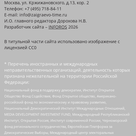
Москва, ул. Кржижановского, д.13, кор. 2
Телефон: +7 (495) 718-84-11
E-mail: info@zaigraevo-time.ru
И.О. главного редактора Дорохова Н.В.
Разработчик сайта –
INFOROS
2026
В титульной части сайта использовано изображение с
лицензией CC0
* Перечень иностранных и международных
неправительственных организаций, деятельность которых
признана нежелательной на территории Российской
Федерации:
Национальный фонд в поддержку демократии, Институт Открытое
Общество Фонд Содействия, Фонд Открытое общество, Американо-
российский фонд по экономическому и правовому развитию,
Национальный Демократический Институт Международных Отношений,
MEDIA DEVELOPMENT INVESTMENT FUND, Международный Республиканский
Институт, Открытая Россия, Институт современной России, Черноморский
фонд регионального сотрудничества, Европейская Платформа за
Демократические Выборы, Международный центр электоральных