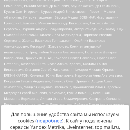
Для повышения удобства сайта мы используем
cookies (
подробнее
). К сайту подключены
сервисы Yandex.Metrika, LiveInternet, top.mail.ru,
Источник:
https://minjust.gov.ru/uploaded/files/reestr-