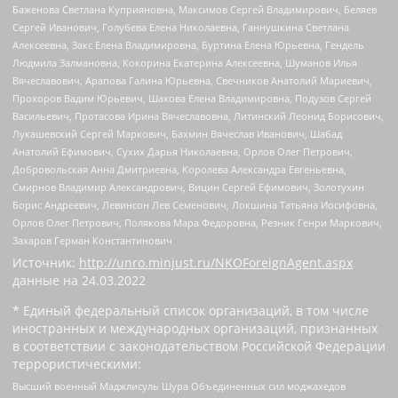
Баженова Светлана Куприяновна, Максимов Сергей Владимирович, Беляев
Сергей Иванович, Голубева Елена Николаевна, Ганнушкина Светлана
Алексеевна, Закс Елена Владимировна, Буртина Елена Юрьевна, Гендель
Людмила Залмановна, Кокорина Екатерина Алексеевна, Шуманов Илья
Вячеславович, Арапова Галина Юрьевна, Свечников Анатолий Мариевич,
Прохоров Вадим Юрьевич, Шахова Елена Владимировна, Подузов Сергей
Васильевич, Протасова Ирина Вячеславовна, Литинский Леонид Борисович,
Лукашевский Сергей Маркович, Бахмин Вячеслав Иванович, Шабад
Анатолий Ефимович, Сухих Дарья Николаевна, Орлов Олег Петрович,
Добровольская Анна Дмитриевна, Королева Александра Евгеньевна,
Смирнов Владимир Александрович, Вицин Сергей Ефимович, Золотухин
Борис Андреевич, Левинсон Лев Семенович, Локшина Татьяна Иосифовна,
Орлов Олег Петрович, Полякова Мара Федоровна, Резник Генри Маркович,
Захаров Герман Константинович
Источник:
http://unro.minjust.ru/NKOForeignAgent.aspx
данные на
24.03.2022
* Единый федеральный список организаций, в том числе
иностранных и международных организаций, признанных
в соответствии с законодательством Российской Федерации
террористическими:
Высший военный Маджлисуль Шура Объединенных сил моджахедов