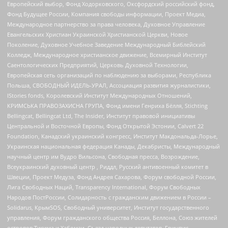
Европейский выбор, Фонд Ходорковского, Оксфордский российский фонд,
Фонд Будущее России, Компания свободы информации, Проект Медиа,
Международное партнерство за права человека, Духовное Управление
Евангельских Христиан Украинской Христианской Церкви, Новое
Поколение, Духовное Учебное Заведение Международный Библейский
Колледж, Международное христианское движение, Всемирный Институт
Саентологических Предприятий, Церковь Духовной Технологии,
Европейская сеть организаций по наблюдению за выборами, Республика
Польша, СВОБОДНЫЙ ИДЕЛЬ-УРАЛ, Ассоциация развития журналистики,
IStories fonds, Королевский Институт Международных Отношений,
КРИМСЬКА ПРАВОЗАХИСНА ГРУПА, Фонд имени Генриха Бёлля, Stichting
Bellingcat, Bellingcat Ltd, The Insider, Институт правовой инициативы
Центральной и Восточной Европы, Фонд Открытой Эстонии, Calvert 22
Foundation, Канадский украинский конгресс, Институт Макдональда-Лорье,
Украинская национальная федерация Канады, Декабристы, Международный
научный центр им Вудро Вильсона, Свободная пресса, Возрождение,
Всеукраинский духовный центр , Риддл, Русский антивоенный комитет в
Швеции, Проект Медуза, Фонд Андрея Сахарова, Форум свободной России,
Лига Свободных Наций, Transparеncy International, Форум Свободных
Народов ПостРоссии, Солидарность с гражданским движением в России –
Solidarus, КрымSOS, Свободный университет, Институт государственного
управления, Форум гражданского общества Россия, Беллона, Союз жителей
островов Тисима и Хабомаи, Съезд народных депутатов, Гринпис