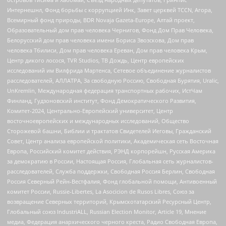
Интернешнл, Фонд борьбы с коррупцией Инк, Завет церквей TCCN, Агора,
Всемирный фонд природы, BDR Novaja Gazeta-Europe, Алтай проект,
Образовательный дом прав человека Чернигов, Фонд Дом Прав Человека,
Белорусский дом прав человека имени Бориса Звозскова, Дом прав
человека Тбилиси, Дом прав человека Ереван, Дом прав человека Крым,
Центр дикого лосося, TVR Studios, ТВ Дождь, Центр европейских
исследований им Вилфрида Мартенса, Сетевое объединение журналистов
расследователей, АЛЛАТРА, За свободную Россию, Свободная Бурятия, Uralic,
UnKremlin, Международная федерация транспортных рабочих, ИстЧам
Финланд, Гудзоновский институт, Фонд Демократического Развития,
Комитет-2024, Центрально-Европейский университет, Центр
восточноевропейских и международных исследований, Общество
Сторожевой башни, Библии и трактатов Свидетелей Иеговы, Гражданский
Совет, Центр анализа европейской политики, Академическая сеть Восточная
Европа, Российский комитет действия, РЭНД корпорейшн, Русская Америка
за демократию в России, Настоящая Россия, Глобальная сеть журналистов-
расследователей, Служба поддержки, Свободная Россия Берлин, Свободная
Россия Северный Рейн-Вестфалия, Фонд глобальной помощи, Антивоенный
комитет России, Russie-Libertes, La Asocicion de Rusos Libres, Союз за
возвращение Северных территорий, Крымскотатарский Ресурсный Центр,
Глобальный союз IndustriALL, Russian Election Monitor, Article 19, Мнение
медиа, Федерация анархического черного креста, Радио Свободная Европа,