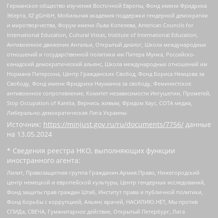
Германское общество изучения Восточной Европы, Фонд имени Фридриха
Эберта, XZ gGmbH, Мобильная академия поддержки гендерной демократии
и миротворчества, Форум имени Льва Копелева, American Councils for
International Education, Cultural Vistas, Institute of International Education,
Антивоенное движение Антальи, Открытый диалог, Школа международных
отношений и государственной политики им Питера Мунка, Российско-
канадский демократический альянс, Школа международных отношений им
Нормана Патерсона, Центр Гражданских Свобод, Фонд Бориса Немцова за
Свободу, Фонд имени Фридриха Науманна за свободу, Феминистское
антивоенное сопротивление, Комитет независимости Ингушетии, Прометей,
Stop Occupation of Karelia, Вернись живым, Фридом Хаус, СОТА медиа,
Либерально-демократическая Лига Украины
Источник:
https://minjust.gov.ru/ru/documents/7756/
данные
на
13.05.2024
* Сведения реестра НКО, выполняющих функции
иностранного агента:
Лилит, Правозащитная группа Гражданин.Армия.Право, Нижегородский
центр немецкой и европейской культуры, Центр гендерных исследований,
Фонд защиты прав граждан Штаб, Институт права и публичной политики,
Фонд борьбы с коррупцией, Альянс врачей, НАСИЛИЮ.НЕТ, Мы против
СПИДа, СВЕЧА, Гуманитарное действие, Открытый Петербург, Лига