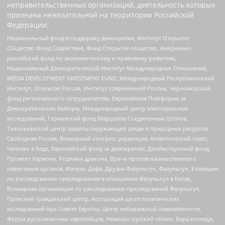
неправительственных организаций, деятельность которых
признана нежелательной на территории Российской
Федерации:
Национальный фонд в поддержку демократии, Институт Открытое
Общество Фонд Содействия, Фонд Открытое общество, Американо-
российский фонд по экономическому и правовому развитию,
Национальный Демократический Институт Международных Отношений,
MEDIA DEVELOPMENT INVESTMENT FUND, Международный Республиканский
Институт, Открытая Россия, Институт современной России, Черноморский
фонд регионального сотрудничества, Европейская Платформа за
Демократические Выборы, Международный центр электоральных
исследований, Германский фонд Маршалла Соединенных Штатов,
Тихоокеанский центр защиты окружающей среды и природных ресурсов,
Свободная Россия, Всемирный конгресс украинцев, Атлантический совет,
Человек в беде, Европейский фонд за демократию, Джеймстаунский фонд,
Прожект Хармони, Родники дракона, Врачи против насильственного
извлечения органов, Фалунь Дафа, Друзья Фалуньгун, Фалуньгун, Коалиция
по расследованию преследования в отношении Фалуньгун в Китае,
Всемирная организация по расследованию преследований Фалуньгун,
Пражский гражданский центр, Ассоциация школ политических
исследований при Совете Европы, Центр либеральной современности,
Форум русскоязычных европейцев, Немецко-русский обмен, Бард колледж,