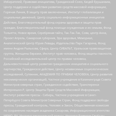
Избирателей, Правовая инициатива, Гражданский Союз, Хасдей Ерушалаим,
Центр поддержки и содействия развитию средств массовой информации,
Горячая Линия, В защиту прав заключенных, Институт глобализации и
социальных движений, Центр социально-информационных инициатив
Действие, Благотворительный фонд охраны здоровья и защиты прав
граждан, Благотворительный фонд помощи осужденным и их семьям, Фонд
Тольятти, Новое время, Серебряная тайга, Так-Так-Так, Сова, центр Анна,
Проект Апрель, Самарская губерния, Эра здоровья, Мемориал,
Аналитический Центр Юрия Левады, Издательство Парк Гагарина, Фонд
имени Андрея Рылькова, Сфера, Центр СИБАЛЬТ, Уральская правозащитная
группа, Женщины Евразии, Институт прав человека, Фонд защиты гласности,
Российский исследовательский центр по правам человека,
Дальневосточный центр развития гражданских инициатив и социального
партнерства, Гражданское действие, Центр независимых социологических
исследований, Сутяжник, АКАДЕМИЯ ПО ПРАВАМ ЧЕЛОВЕКА, Центр развития
некоммерческих организаций, Частное учреждение в Калининграде Совета
Министров северных стран, Гражданское содействие, Трансперенси
Интернешнл-Р, Центр Защиты Прав Средств Массовой Информации,
Институт развития прессы - Сибирь, Частное учреждение в Санкт-
Петербурге Совета Министров Северных Стран, Фонд поддержки свободы
прессы, Гражданский контроль, Человек и Закон, Общественная комиссия
по сохранению наследия академика Сахарова, Информационное агентство
МЕМО. РУ, Институт региональной прессы, Институт Развития Свободы