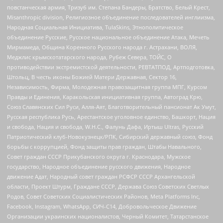
повстанческая армия, Тризуб им. Степана Бандеры, Братство, Белый Крест,
Misanthropic division, Религиозное объединение последователей инглиизма,
Народная Социальная Инициатива, TulaSkins, Этнополитическое
объединение Русские, Русское национальное объединение Атака, Мечеть
Мирмамеда, Община Коренного Русского народа г. Астрахани, ВОЛЯ,
Меджлис крымскотатарского народа, Рубеж Севера, ТОЙС, О
противодействии экстремистской деятельности, РЕВТАТПОД, Артподготовка,
Штольц, В честь иконы Божией Матери Державная, Сектор 16,
Независимость, Фирма, Молодежная правозащитная группа МПГ, Курсом
Правды и Единения, Каракольская инициативная группа, Автоград Крю,
Союз Славянских Сил Руси, Алля-Аят, Благотворительный пансионат Ак Умут,
Русская республика Русь, Арестантское уголовное единство, Башкорт, Нация
и свобода, Нация и свобода, W.H.С., Фалунь Дафа, Иртыш Ultras, Русский
Патриотический клуб-Новокузнецк/РПК, Сибирский державный союз, Фонд
борьбы с коррупцией, Фонд защиты прав граждан, Штабы Навального,
Совет граждан СССР Прикубанского округа г. Краснодара, Мужское
государство, Народное объединение русского движения, Народное
движение Адат, Народный совет граждан РСФСР СССР Архангельской
области, Проект Штурм, Граждане СССР, Держава Союз Советских Светлых
Родов, Совет Советских Социалистических Районов, Meta Platforms Inc,
Facebook, Instagram, WhatsApp, СИЧ-С14, Добровольческое Движение
Организации украинских националистов, Черный Комитет, Татарстанское