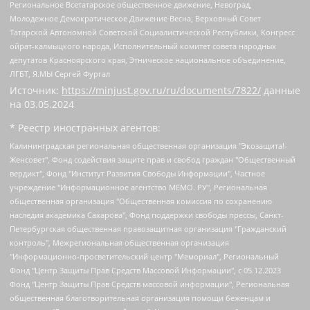
Региональное Всетатарское общественное движение, Невоград,
Молодежное Демократическое Движение Весна, Верховный Совет
Татарской Автономной Советской Социалистической Республики, Конгресс
ойрат-калмыцкого народа, Исполнительный комитет совета народных
депутатов Красноярского края, Этническое национальное объединение,
ЛГБТ, Я.МЫ Сергей Фургал
Источник:
https://minjust.gov.ru/ru/documents/7822/
данные
на
03.05.2024
* Реестр иностранных агентов:
Калининградская региональная общественная организация "Экозащита!-Женсовет", Фонд содействия защите прав и свобод граждан "Общественный вердикт", Фонд "Институт Развития Свободы Информации", Частное учреждение "Информационное агентство МЕМО. РУ", Региональная общественная организация "Общественная комиссия по сохранению наследия академика Сахарова", Фонд поддержки свободы прессы, Санкт-Петербургская общественная правозащитная организация "Гражданский контроль", Межрегиональная общественная организация "Информационно-просветительский центр "Мемориал", Региональный Фонд "Центр Защиты Прав Средств Массовой Информации", с 05.12.2023 Фонд "Центр Защиты Прав Средств массовой информации", Региональная общественная благотворительная организация помощи беженцам и мигрантам "Гражданское содействие", Негосударственное образовательное учреждение дополнительного профессионального образования (повышение квалификации) специалистов "АКАДЕМИЯ ПО ПРАВАМ ЧЕЛОВЕКА", Свердловская региональная общественная организация "Сутяжник", Автономная некоммерческая организация "Центр независимых социологических исследований", Союз общественных объединений "Российский исследовательский центр по правам человека", Региональное общественное учреждение научно-информационный центр "МЕМОРИАЛ", Некоммерческая организация "Фонд защиты гласности", Автономная некоммерческая организация "Институт прав человека", Городская общественная организация "Екатеринбургское общество "МЕМОРИАЛ", Городская общественная организация "Рязанское историко-просветительское и правозащитное общество "Мемориал" (Рязанский Мемориал), Челябинский региональный орган общественной самодеятельности – женское общественное объединение "Женщины Евразии", Челябинский региональный орган общественной самодеятельности "Уральская правозащитная группа", Фонд содействия защите здоровья и социальной справедливости имени Андрея Рылькова, Автономная Некоммерческая Организация "Аналитический Центр Юрия Левады", Автономная некоммерческая организация социальной поддержки населения "Проект Апрель", Региональная общественная организация помощи женщинам и детям, находящимся в кризисной ситуации "Информационно-методический центр "Анна", Фонд содействия развитию массовых коммуникаций и правовому просвещению "Так-так-Так", Фонд содействия устойчивому развитию "Серебряная тайга", Свердловский региональный общественный фонд социальных проектов "Новое время", "Idel.Реалии", Кавказ.Реалии, Крым.Реалии, Телеканал Настоящее Время, Татаро-башкирская служба Радио Свобода (Azatliq Radiosi), Радио Свободная Европа/Радио Свобода (PCE/PC), "Сибирь.Реалии", "Фактограф", Благотворительный фонд помощи осужденным и их семьям, Автономная некоммерческая организация "Институт глобализации и социальных движений", Фонд "В защиту прав заключенных", Частное учреждение "Центр поддержки и содействия развитию средств массовой информации", Пензенский региональный общественный благотворительный фонд "Гражданский союз", "Север.Реалии", Некоммерческая организация Фонд "Правовая инициатива", Общество с ограниченной ответственностью "Радио Свободная Европа/Радио Свобода", Чешское информационное агентство "MEDIUM-ORIENT", Красноярская региональная общественная организация "Мы против СПИДа", Камалягин Денис Николаевич, Маркелов Сергей Евгеньевич, Пономарев Лев Александрович, Савицкая Людмила Алексеевна, Автономная некоммерческая организация "Центр по работе с проблемой насилия "НАСИЛИЮ.НЕТ", Межрегиональный профессиональный союз работников здравоохранения "Альянс врачей", Юридическое лицо, зарегистрированное в Латвийской Республике, SIA "Medusa Project" (регистрационный номер 40103797863, дата регистрации 10.06.2014), Некоммерческая организация "Фонд по борьбе с коррупцией", Автономная некоммерческая организация "Институт права и публичной политики", Баданин Роман Сергеевич, Гликин Максим Александрович, Железнова Мария Михайловна, Лукьянова Юлия Сергеевна, Маетная Елизавета Витальевна, Маняхин Петр Борисович, Чуракова Ольга Владимировна, Ярош Юлия Петровна, Юридическое лицо "The Insider SIA", зарегистрированное в Риге, Латвийская Республика (дата регистрации 26.06.2015), являющееся администратором доменного имени интернет-издания "The Insider SIA", https://theins.ru, Постернак Алексей Евгеньевич, Рубин Михаил Аркадьевич, Анин Роман Александрович, Юридическое лицо Istories fonds, зарегистрированное в Латвийской Республике (регистрационный номер 50008295751, дата регистрации 24.02.2020), Великовский Дмитрий Александрович, Долинина Ирина Николаевна, Мароховская Алеся Алексеевна, Шлейнов Роман Юрьевич, Шмагун Олеся Валентиновна, Общество с ограниченной ответственностью "Альтаир 2021", Общество с ограниченной ответственностью "Вега 2021", Общество с ограниченной ответственностью "Главный редактор 2021", Общество с ограниченной ответственностью "Ромашки монолит", Важенков Артем Валерьевич, Ивановская областная общественная организация "Центр гендерных исследований", Гурман Юрий Альбертович, Медиапроект "ОВД-Инфо", Егоров Владимир Владимирович, Жилинский Владимир Александрович, Общество с ограниченной ответственностью "ЗП", Иванова София Юрьевна, Карезина Инна Павловна, Кильтау Екатерина Викторовна, Петров Алексей Викторович, Пискунов Сергей Евгеньевич, Смирнов Сергей Сергеевич, Тихонов Михаил Сергеевич, Общество с ограниченной ответственностью "ЖУРНАЛИСТ-ИНОСТРАННЫЙ АГЕНТ", Арапова Галина Юрьевна, Вольтская Татьяна Анатольевна, Американская компания "Mason G.E.S. Anonymous Foundation" (США), являющаяся владельцем интернет-издания https://mnews.world/, Компания "Stichting Bellingcat", зарегистрированная в Нидерландах (дата регистрации 11.07.2018), Захаров Андрей Вячеславович, Клепиковская Екатерина Дмитриевна, Общество с ограниченной ответственностью "МЕМО", Перл Роман Александрович, Симонов Евгений Алексеевич, Соловьева Елена Анатольевна, Сотников Даниил Владимирович, Сурначева Елизавета Дмитриевна, Автономная некоммерческая организация по защите прав человека и информированию населения "Якутия – Наше Мнение", Общество с ограниченной ответственностью "Москоу диджитал медиа", с 26.01.2023 Общество с ограниченной ответственностью "Чайка Белые сады", Ветошкина Валерия Валерьевна, Заговора Максим Александрович, Межрегиональное общественное движение "Российская ЛГБТ - сеть", Оленичев Максим Владимирович, Павлов Иван Юрьевич, Скворцова Елена Сергеевна, Общество с ограниченной ответственностью "Как бы инагент", Кочетков Игорь Викторович, Общество с ограниченной ответственностью "Честные выборы", Еланчик Олег Александрович, Общество с ограниченной ответственностью "Нобелевский призыв", Гималова Регина Эмилевна, Григорьев Андрей Валерьевич, Григорьева Алина Александровна, Ассоциация по содействию защите прав призывников, альтернативнослужащих и военнослужащих "Правозащитная группа "Гражданин.Армия.Право", Хисамова Регина Фаритовна, Автономная некоммерческая организация по реализации социально-правовых программ "Лилит", Дальневосточное общественное движение "Маяк", Санкт-Петербургская ЛГБТ-инициативная группа "Выход", Инициативная группа ЛГБТ+ "Реверс", Алексеев Андрей Викторович, Бекбулатова Таисия Львовна, Беляев Иван Михайлович, Владыкина Елена Сергеевна, Гельман Марат Александрович, Никульшина Вероника Юрьевна, Толоконникова Надежда Андреевна, Шендерович Виктор Анатольевич, Общество с ограниченной ответственностью "Данное сообщение", Общество с ограниченной ответственностью Издательский дом "Новая глава", Айнбиндер Александра Александровна, Московский комьюнити-центр для ЛГБТ+инициатив, Благотворительный фонд развития филантропии, Deutsche Welle (Германия, Kurt-Schumacher-Strasse 3, 53113 Bonn), Борзунова Мария Михайловна, Воробьев Виктор Викторович, Голубева Анна Львовна, Константинова Алла Михайловна, Малкова Ирина Владимировна, Мурадов Мурад Абдулгалимович, Осетинская Елизавета Николаевна, Понасенков Евгений Николаевич, Ганапольский Матвей Юрьевич, Киселев Евгений Алексеевич, Борухович Ирина Григорьевна, Дремин Иван Тимофеевич, Дубровский Дмитрий Викторович, Красноярская региональная общественная организация поддержки и развития альтернативных образовательных технологий и межкультурных коммуникаций "ИНТЕРРА", Маяковская Екатерина Алексеевна, Фейгин Марк Захарович, Филимонов Андрей Викторович, Дзугкоева Регина Николаевна, Доброхотов Роман Александрович, Дудь Юрий Александрович, Елкин Сергей Владимирович, Кругликов Кирилл Игоревич, Сабунаева Мария Леонидовна, Семенов Алексей Владимирович, Шаинян Карен Багратович, Шульман Екатерина Михайловна, Асафьев Артур Валерьевич, Вахштайн Виктор Семенович, Венедиктов Алексей Алексеевич, Лушникова Екатерина Евгеньевна, Волков Леонид Михайлович, Невзоров Александр Глебович, Пархоменко Сергей Борисович, Сироткин Ярослав Николаевич, Кара-Мурза Владимир Владимирович, Баранова Наталья Владимировна, Гозман Леонид Яковлевич, Кагарлицкий Борис Юльевич, Климарев Михаил Валерьевич, Милов Владимир Станиславович, Автономная некоммерческая организация Краснодарский центр современного искусства "Типография", Моргенштерн Алишер Тагирович, Соболь Любовь Эдуардовна, Общество с ограниченной ответственностью "ЛИЗА НОРМ", Каспаров Гарри Кимович, Ходорковский Михаил Борисович, Общество с ограниченной ответственностью "Апрельские тезисы", Данилович Ирина Брониславовна, Кашин Олег Владимирович, Петров Николай Владимирович, Пивоваров Алексей Владимирович, Соколов Михаил Владимирович, Цветкова Юлия Владимировна, Чичваркин Евгений Александрович, Комитет против пыток/Команда против пыток, Общество с ограниченной ответственностью "Первый научный", Общество с ограниченной ответственностью "Вертолет и ко", Белоцерковская Вероника Борисовна, Кац Максим Евгеньевич, Лазарева Татьяна Юрьевна, Шаведдинов Руслан Табризович, Яшин Илья Валерьевич, Общество с ограниченной ответственностью "Иноагент ААВ", Алешковский Дмитрий Петрович, Альбац Евгения Марковна, Быков Дмитрий Львович, Галямина Юлия Евгеньевна, Лойко Сергей Леонидович, Мартынов Кирилл Константинович, Медведев Сергей Александрович, Крашенинников Федор Геннадиевич, Гордеева Катерина Вл