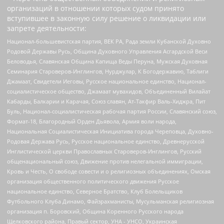
организаций в отношении которых судом принято
вступившее в законную силу решение о ликвидации или
запрете деятельности:
Национал-большевистская партия, ВЕК РА, Рада земли Кубанской Духовно
Родовой Державы Русь, Община Духовного Управления Асгардской Веси
Беловодья, Славянская Община Капища Веды Перуна, Мужская Духовная
Семинария Староверов-Инглингов, Нурджулар, К Богодержавию, Таблиги
Джамаат, Свидетели Иеговы, Русское национальное единство, Национал-
социалистическое общество, Джамаат мувахидов, Объединенный Вилайат
Кабарды, Балкарии и Карачая, Союз славян, Ат-Такфир Валь-Хиджра, Пит
Буль, Национал-социалистическая рабочая партия России, Славянский союз,
Формат-18, Благородный Орден Дьявола, Армия воли народа,
Национальная Социалистическая Инициатива города Череповца, Духовно-
Родовая Держава Русь, Русское национальное единство, Древнерусской
Инглистической церкви Православных Староверов-Инглингов, Русский
общенациональный союз, Движение против нелегальной иммиграции,
Кровь и Честь, О свободе совести и о религиозных объединениях, Омская
организация общественного политического движения Русское
национальное единство, Северное Братство, Клуб Болельщиков
Футбольного Клуба Динамо, Файзрахманисты, Мусульманская религиозная
организация п. Боровский, Община Коренного Русского народа
Щелковского района, Правый сектор, УНА - УНСО, Украинская