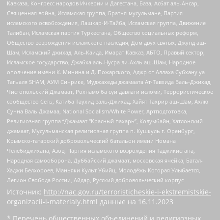
Кавказа, Конгресс народов Ичкерии и Дагестана, База, Асбат аль-Ансар,
Священная война, Исламская группа, Братья-мусульмане, Партия
исламского освобождения, Лашкар-И-Тайба, Исламская группа, Движение
Талибан, Исламская партия Туркестана, Общество социальных реформ,
Общество возрождения исламского наследия, Дом двух святых, Джунд аш-
Шам, Исламский джихад, Аль-Каида, Имарат Кавказ, АБТО, Правый сектор,
Исламское государство, Джабха аль-Нусра ли-Ахль аш-Шам, Народное
ополчение имени К. Минина и Д. Пожарского, Аджр от Аллаха Субхану уа
Тагьаля SHAM, АУМ Синрике, Муджахеды джамаата Ат-Тавхида Валь-Джихад,
Чистопольский Джамаат, Рохнамо ба суи давлати исломи, Террористическое
сообщество Сеть, Катиба Таухид валь-Джихад, Хайят Тахрир аш-Шам, Ахлю
Сунна Валь Джамаа, National Socialism/White Power, Артподготовка,
Религиозная группа “Джамаат “Красный пахарь”, Колумбайн, Хатлонский
джамаат, Мусульманская религиозная группа п. Кушкуль г. Оренбург,
Крымско-татарский добровольческий батальон имени Номана
Челебиджихана, Азов, Партия исламского возрождения Таджикистана,
Народная самооборона, Дуббайский джамаат, московская ячейка, Батал-
Хаджи Белхороев, Маньяки Культ Убийц, Молодёжь Которая Улыбается,
Легион Свобода России, Айдар, Русский добровольческий корпус
Источник:
http://nac.gov.ru/terroristicheskie-i-ekstremistskie-
organizacii-i-materialy.html
данные на
16.11.2023
* Перечень общественных объединений и религиозных