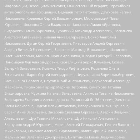
Информации, Экозащита!-Женсовет, Общественный вердикт, Евразийская
антимонопольная ассоциация, Бедушев Петр Петрович, Дзугкоева Регина
Николаевна, Кривенко Сергей Владимирович, Милославский Павел
Юрьевич, Шнырова Ольга Вадимовна, Чанышева Лилия Айратовна,
Сидорович Ольга Борисовна, Туровский Александр Алексеевич, Васильева
Анастасия Евгеньевна, Ривина Анна Валерьевна, Бойко Анатолий
Николаевич, Дугин Сергей Георгиевич, Пивоваров Андрей Сергеевич,
Аверин Виталий Евгеньевич, Барахоев Магомед Бекханович, Шарипков
Олег Викторович, Мошель Ирина Ароновна, Шведов Григорий Сергеевич,
Пономарев Лев Александрович, Каргалицкий Борис Юльевич, Созаев
Валерий Валерьевич, Исламов Тимур Рифгатович, Романова Ольга
Евгеньевна, Щаров Сергей Алексадрович, Цирульников Борис Альбертович,
Гасан Ольга Павловна, Паутов Юрий Анатольевич, Верховский Александр
Маркович, Пислакова-Паркер Марина Петровна, Кочеткова Татьяна
Владимировна, Чуркина Наталья Валерьевна, Акимова Татьяна Николаевна,
Золотарева Екатерина Александровна, Рачинский Ян Збигневич, Жемкова
Елена Борисовна, Гудков Лев Дмитриевич, Илларионова Юлия Юрьевна,
Саранг Анна Васильевна, Захарова Светлана Сергеевна, Аверин Владимир
Анатольевич, Щур Татьяна Михайловна, Щур Николай Алексеевич,
Блинушов Андрей Юрьевич, Мосин Алексей Геннадьевич, Гефтер Валентин
Михайлович, Симонов Алексей Кириллович, Флиге Ирина Анатольевна,
Мельникова Валентина Дмитриевна, Вититинова Елена Владимировна,