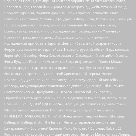
Свободная Россия, Всемирный конгресс украинцев, Атлантический совет,
Человек в беде, Европейский фонд за демократию, Джеймстаунский фонд,
Прожект Хармони, Родники дракона, Врачи против насильственного
извлечения органов, Фалунь Дафа, Друзья Фалуньгун, Фалуньгун, Коалиция
по расследованию преследования в отношении Фалуньгун в Китае,
Всемирная организация по расследованию преследований Фалуньгун,
Пражский гражданский центр, Ассоциация школ политических
исследований при Совете Европы, Центр либеральной современности,
Форум русскоязычных европейцев, Немецко-русский обмен, Бард колледж,
Европейский выбор, Фонд Ходорковского, Оксфордский российский фонд,
Фонд Будущее России, Компания свободы информации, Проект Медиа,
Международное партнерство за права человека, Духовное Управление
Евангельских Христиан Украинской Христианской Церкви, Новое
Поколение, Духовное Учебное Заведение Международный Библейский
Колледж, Международное христианское движение, Всемирный Институт
Саентологических Предприятий, Церковь Духовной Технологии,
Европейская сеть организаций по наблюдению за выборами, Республика
Польша, СВОБОДНЫЙ ИДЕЛЬ-УРАЛ, Ассоциация развития журналистики,
IStories fonds, Королевский Институт Международных Отношений,
КРИМСЬКА ПРАВОЗАХИСНА ГРУПА, Фонд имени Генриха Бёлля, Stichting
Bellingcat, Bellingcat Ltd, The Insider, Институт правовой инициативы
Центральной и Восточной Европы, Фонд Открытой Эстонии, Calvert 22
Foundation, Канадский украинский конгресс, Институт Макдональда-Лорье,