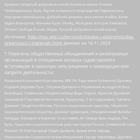
Крымско-татарский добровольческий батальон имени Номана
Челебиджихана, Азов, Партия исламского возрождения Таджикистана,
Народная самооборона, Дуббайский джамаат, московская ячейка, Батал-
Хаджи Белхороев, Маньяки Культ Убийц, Молодёжь Которая Улыбается,
Легион Свобода России, Айдар, Русский добровольческий корпус
Источник:
http://nac.gov.ru/terroristicheskie-i-ekstremistskie-
organizacii-i-materialy.html
данные на
16.11.2023
* Перечень общественных объединений и религиозных
организаций в отношении которых судом принято
вступившее в законную силу решение о ликвидации или
запрете деятельности:
Национал-большевистская партия, ВЕК РА, Рада земли Кубанской Духовно
Родовой Державы Русь, Община Духовного Управления Асгардской Веси
Беловодья, Славянская Община Капища Веды Перуна, Мужская Духовная
Семинария Староверов-Инглингов, Нурджулар, К Богодержавию, Таблиги
Джамаат, Свидетели Иеговы, Русское национальное единство, Национал-
социалистическое общество, Джамаат мувахидов, Объединенный Вилайат
Кабарды, Балкарии и Карачая, Союз славян, Ат-Такфир Валь-Хиджра, Пит
Буль, Национал-социалистическая рабочая партия России, Славянский союз,
Формат-18, Благородный Орден Дьявола, Армия воли народа,
Национальная Социалистическая Инициатива города Череповца, Духовно-