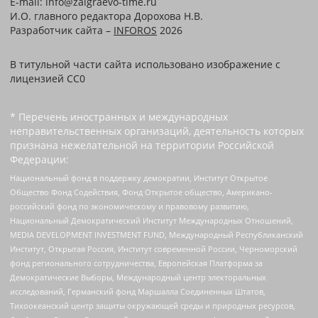
E-mail: info@zaigraevo-time.ru
И.О. главного редактора Дорохова Н.В.
Разработчик сайта –
INFOROS
2026
В титульной части сайта использовано изображение с
лицензией CC0
* Перечень иностранных и международных
неправительственных организаций, деятельность которых
признана нежелательной на территории Российской
Федерации:
Национальный фонд в поддержку демократии, Институт Открытое
Общество Фонд Содействия, Фонд Открытое общество, Американо-
российский фонд по экономическому и правовому развитию,
Национальный Демократический Институт Международных Отношений,
MEDIA DEVELOPMENT INVESTMENT FUND, Международный Республиканский
Институт, Открытая Россия, Институт современной России, Черноморский
фонд регионального сотрудничества, Европейская Платформа за
Демократические Выборы, Международный центр электоральных
исследований, Германский фонд Маршалла Соединенных Штатов,
Тихоокеанский центр защиты окружающей среды и природных ресурсов,