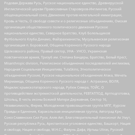
Родовая Держава Русь, Русское национальное единство, Древнерусской
Инглистической церкви Православных Староверов-Инглингов, Русский
общенациональный союз, Движение против нелегальной иммиграции,
Кровь и Честь, О свободе совести и о религиозных объединениях, Омская
организация общественного политического движения Русское
национальное единство, Северное Братство, Клуб Болельщиков
Футбольного Клуба Динамо, Файзрахманисты, Мусульманская религиозная
организация п. Боровский, Община Коренного Русского народа
Щелковского района, Правый сектор, УНА - УНСО, Украинская
повстанческая армия, Тризуб им. Степана Бандеры, Братство, Белый Крест,
Misanthropic division, Религиозное объединение последователей инглиизма,
Народная Социальная Инициатива, TulaSkins, Этнополитическое
объединение Русские, Русское национальное объединение Атака, Мечеть
Мирмамеда, Община Коренного Русского народа г. Астрахани, ВОЛЯ,
Меджлис крымскотатарского народа, Рубеж Севера, ТОЙС, О
противодействии экстремистской деятельности, РЕВТАТПОД, Артподготовка,
Штольц, В честь иконы Божией Матери Державная, Сектор 16,
Независимость, Фирма, Молодежная правозащитная группа МПГ, Курсом
Правды и Единения, Каракольская инициативная группа, Автоград Крю,
Союз Славянских Сил Руси, Алля-Аят, Благотворительный пансионат Ак Умут,
Русская республика Русь, Арестантское уголовное единство, Башкорт, Нация
и свобода, Нация и свобода, W.H.С., Фалунь Дафа, Иртыш Ultras, Русский