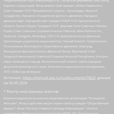
Патриотический клуб-Новокузнецк/РПК, Сибирский державный союз, Фонд
борьбы с коррупцией, Фонд защиты прав граждан, Штабы Навального,
Совет граждан СССР Прикубанского округа г. Краснодара, Мужское
государство, Народное объединение русского движения, Народное
движение Адат, Народный совет граждан РСФСР СССР Архангельской
области, Проект Штурм, Граждане СССР, Держава Союз Советских Светлых
Родов, Совет Советских Социалистических Районов, Meta Platforms Inc,
Facebook, Instagram, WhatsApp, СИЧ-С14, Добровольческое Движение
Организации украинских националистов, Черный Комитет, Татарстанское
Региональное Всетатарское общественное движение, Невоград,
Молодежное Демократическое Движение Весна, Верховный Совет
Татарской Автономной Советской Социалистической Республики, Конгресс
ойрат-калмыцкого народа, Исполнительный комитет совета народных
депутатов Красноярского края, Этническое национальное объединение,
ЛГБТ, Я.МЫ Сергей Фургал
Источник:
https://minjust.gov.ru/ru/documents/7822/
данные
на
03.05.2024
* Реестр иностранных агентов:
Калининградская региональная общественная организация "Экозащита!-Женсовет", Фонд содействия защите прав и свобод граждан "Общественный вердикт", Фонд "Институт Развития Свободы Информации", Частное учреждение "Информационное агентство МЕМО. РУ", Региональная общественная организация "Общественная комиссия по сохранению наследия академика Сахарова", Фонд поддержки свободы прессы, Санкт-Петербургская общественная правозащитная организация "Гражданский контроль", Межрегиональная общественная организация "Информационно-просветительский центр "Мемориал", Региональный Фонд "Центр Защиты Прав Средств Массовой Информации", с 05.12.2023 Фонд "Центр Защиты Прав Средств массовой информации", Региональная общественная благотворительная организация помощи беженцам и мигрантам "Гражданское содействие", Негосударственное образовательное учреждение дополнительного профессионального образования (повышение квалификации) специалистов "АКАДЕМИЯ ПО ПРАВАМ ЧЕЛОВЕКА", Свердловская региональная общественная организация "Сутяжник", Автономная некоммерческая организация "Центр независимых социологических исследований", Союз общественных объединений "Российский исследовательский центр по правам человека", Региональное общественное учреждение научно-информационный центр "МЕМОРИАЛ", Некоммерческая организация "Фонд защиты гласности", Автономная некоммерческая организация "Институт прав человека", Городская общественная организация "Екатеринбургское общество "МЕМОРИАЛ", Городская общественная организация "Рязанское историко-просветительское и правозащитное общество "Мемориал" (Рязанский Мемориал), Челябинский региональный орган общественной самодеятельности – женское общественное объединение "Женщины Евразии", Челябинский региональный орган общественной самодеятельности "Уральская правозащитная группа", Фонд содействия защите здоровья и социальной справедливости имени Андрея Рылькова, Автономная Некоммерческая Организация "Аналитический Центр Юрия Левады", Автономная некоммерческая организация социальной поддержки населения "Проект Апрель", Региональная общественная организация помощи женщинам и детям, находящимся в кризисной ситуации "Информационно-методический центр "Анна", Фонд содействия развитию массовых коммуникаций и правовому просвещению "Так-так-Так", Фонд содействия устойчивому развитию "Серебряная тайга", Свердловский региональный общественный фонд социальных проектов "Новое время", "Idel.Реалии", Кавказ.Реалии, Крым.Реалии, Телеканал Настоящее Время, Татаро-башкирская служба Радио Свобода (Azatliq Radiosi), Радио Свободная Европа/Радио Свобода (PCE/PC), "Сибирь.Реалии", "Фактограф", Благотворительный фонд помощи осужденным и их семьям, Автономная некоммерческая организация "Институт глобализации и социальных движений", Фонд "В защиту прав заключенных", Частное учреждение "Центр поддержки и содействия развитию средств массовой информации", Пензенский региональный общественный благотворительный фонд "Гражданский союз", "Север.Реалии", Некоммерческая организация Фонд "Правовая инициатива", Общество с ограниченной ответственностью "Радио Свободная Европа/Радио Свобода", Чешское информационное агентство "MEDIUM-ORIENT", Красноярская региональная общественная организация "Мы против СПИДа", Камалягин Денис Николаевич, Маркелов Сергей Евгеньевич, Пономарев Лев Александрович, Савицкая Людмила Алексеевна, Автономная некоммерческая организация "Центр по работе с проблемой насилия "НАСИЛИЮ.НЕТ", Межрегиональный профессиональный союз работников здравоохранения "Альянс врачей", Юридическое лицо, зарегистрированное в Латвийской Республике, SIA "Medusa Project" (регистрационный номер 40103797863, дата регистрации 10.06.2014), Некоммерческая организация "Фонд по борьбе с коррупцией", Автономная некоммерческая организация "Институт права и публичной политики", Баданин Роман Сергеевич, Гликин Максим Александрович, Железнова Мария Михайловна, Лукьянова Юлия Сергеевна, Маетная Елизавета Витальевна, Маняхин Петр Борисович, Чуракова Ольга Владимировна, Ярош Юлия Петровна, Юридическое лицо "The Insider SIA", зарегистрированное в Риге, Латвийская Республика (дата регистрации 26.06.2015), являющееся администратором доменного имени интернет-издания "The Insider SIA", https://theins.ru, Постернак Алексей Евгеньевич, Рубин Михаил Аркадьевич, Анин Роман Александрович, Юридическое лицо Istories fonds, зарегистрированное в Латвийской Республике (регистрационный номер 50008295751, дата регистрации 24.02.2020), Великовский Дмитрий Александрович, Долинина Ирина Николаевна, Мароховская Алеся Алексеевна, Шлейнов Роман Юрьевич, Шмагун Олеся Валентиновна, Общество с ограниченной ответственностью "Альтаир 2021", Общество с ограниченной ответственностью "Вега 2021", Общество с ограниченной ответственностью "Главный редактор 2021", Общество с ограниченной ответственностью "Ромашки монолит", Важенков Артем Валерьевич, Ивановская областная общественная организация "Центр гендерных исследований", Гурман Юрий Альбертович, Медиапроект "ОВД-Инфо", Егоров Владимир Владимирович, Жилинский Владимир Александрович, Общество с ограниченной ответственностью "ЗП", Иванова София Юрьевна, Карезина Инна Павловна, Кильтау Екатерина Викторовна, Петров Алексей Викторович, Пискунов Сергей Евгеньевич, Смирнов Сергей Сергеевич, Тихонов Михаил Сергеевич, Общество с ограниченной ответственностью "ЖУРНАЛИСТ-ИНОСТРАННЫЙ АГЕНТ", Арапова Галина Юрьевна, Вольтская Татьяна Анатольевна, Американская компания "Mason G.E.S. Anonymous Foundation" (США), являющаяся владельцем интернет-издания https://mnews.world/, Компания "Stichting Bellingcat", зарегистрированная в Нидерландах (дата регистрации 11.07.2018), Захаров Андрей Вячеславович, Клепиковская Екатерина Дмитриевна, Общество с ограниченной ответственностью "МЕМО", Перл Роман Александрович, Симонов Евгений Алексеевич, Соловьева Елена Анатольевна, Сотников Даниил Владимирович, Сурначева Елизавета Дмитриевна, Автономная некоммерческая организация по защите прав человека и информированию населения "Якутия – Наше Мнение", Общество с ограниченной ответственностью "Москоу диджитал медиа", с 26.01.2023 Общество с ограниченной ответственностью "Чайка Белые сады", Ветошкина Валерия Валерьевна, Заговора Максим Александрович, Межрегиональное общественное движение "Российская ЛГБТ - сеть", Оленичев Максим Владимирович, Павлов Иван Юрьевич, Скворцова Елена Сергеевна, Общество с ограниченной ответственностью "Как бы инагент", Кочетков Игорь Викторович, Общество с ограниченной ответственностью "Честные выборы", Еланчик Олег Александрович, Общество с ограниченной ответственностью "Нобелевский призыв", Гималова Регина Эмилевна, Григорьев Андрей Валерьевич, Григорьева Алина Александровна, Ассоциация по содействию защите прав призывников, альтернативнослужащих и военнослужащих "Правозащитная группа "Гражданин.Армия.Право", Хисамова Регина Фаритовна, Автономная некоммерческая организация по реализации социально-правовых программ "Лилит", Дальневосточное общественное движение "Маяк", Санкт-Петербургская ЛГБТ-инициативная группа "Выход", Инициативная группа ЛГБТ+ "Реверс", Алексеев Андрей Викторович, Бекбулатова Таисия Львовна, Беляев Иван Михайлович, Владыкина Елена Сергеевна, Гельман Марат Александрович, Никульшина Вероника Юрьевна, Толоконникова Надежда Андреевна, Шендерович Виктор Анатольевич, Общество с ограниченной ответственностью "Данное сообщение", Общество с ограниченной ответственностью Издательский дом "Новая глава", Айнбиндер Александра Александровна, Московский комьюнити-центр для ЛГБТ+инициатив, Благотворительный фонд развития филантропии, Deutsche Welle (Германия, Kurt-Schumacher-Strasse 3, 53113 Bonn), Борзунова Мария Михайловна, Воробьев Виктор Викторович, Голубева Анна Львовна, Константинова Алла Михайловна, Малкова Ирина Владимировна, Мурадов Мурад Абдулгалимович, Осетинская Елизавета Николаевна, Понасенков Евгений Николаевич, Ганапольский Матвей Юрьевич, Киселев Евгений Алексеевич, Борухович Ирина Григорьевна, Дремин Иван Тимофеевич, Дубровский Дмитрий Викторович, Красноярская региональная общественная организация поддержки и развития альтернативных образовательных технологий и межкультурных коммуникаций "ИНТЕРРА", Маяковская Екатерина Алексеевна, Фейгин Марк Захарович, Филимонов Андрей Викторович, Дзугкоева Регина Николаевна, Доброхотов Роман Александрович, Дудь Юрий Александрович, Елкин Сергей Владимирович, Кругликов Кирилл Игоревич, Сабунаева Мария Леонидовна, Семенов Алексей Владимирович, Шаинян Карен Багратович, Шульман Екатерина Михайловна, Асафьев Артур Валерьевич, Вахштайн Виктор Семенович, Венедиктов Алексей Алексеевич, Лушникова Екатерина Евгеньевна, Волков Леонид Михайлович, Невзоров Александр Глебович, Пархоменко Сергей Борисович, Сироткин Ярослав Николаевич, Кара-Мурза Владимир Владимирович, Баранова Наталья Владимировна, Гозман Леонид Яковлевич, Кагарлицкий Борис Юльевич, Климарев Михаил Валерьевич, Милов Владимир Станиславович, Автономная некоммерческая организация Краснодарский центр современного искусства "Типография", Моргенштерн Алишер Тагирович, Соболь Любовь Эдуардовна, Общество с ограниченной ответственностью "ЛИЗА НОРМ", Каспаров Гарри Кимович, Ходорковский Михаил Борисович, Общество с ограниченной ответственностью "Апрельские тезисы", Данилович Ирина Брониславовна, Кашин Олег Владимирович, Петров Николай Владимирович, Пивоваров Алексей Владимирович, Соколов Михаил Владимирович, Цветкова Юлия Владимировна, Чичваркин Евгений Александрович, Комитет против пыток/Команда против пыток, Общество с ограниченной ответственностью "Первый научный", Общество с ограниченной ответственностью "Вертолет и ко", Белоцерковская Вероника Борисовна, Кац Максим Евгеньевич, Лазарева Татьяна Юрьевна, Шаведдинов Руслан Табризович, Яшин Илья Валерьевич, Общество с ограниченной ответственностью "Иноагент ААВ", Алешковский Дмитрий Петрович, Альбац Евгения Марковна, Быков Дмитрий Львович, Галямина Юлия Евгеньевна, Лойко Сергей Леонидович, Мартынов Кирилл Константинович, Медведев Сергей Александрович, Крашенинников Федор Геннадиевич, Гордеева Катерина Вл