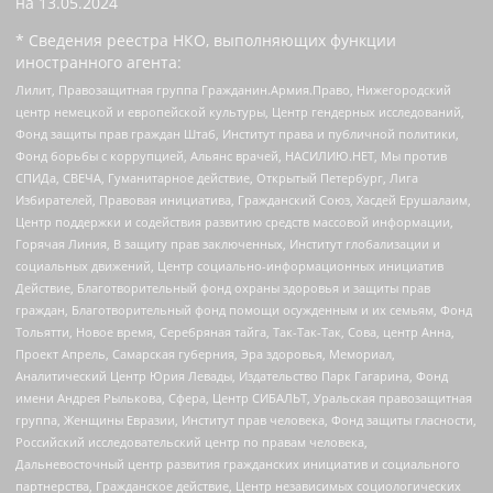
на
13.05.2024
* Сведения реестра НКО, выполняющих функции
иностранного агента:
Лилит, Правозащитная группа Гражданин.Армия.Право, Нижегородский
центр немецкой и европейской культуры, Центр гендерных исследований,
Фонд защиты прав граждан Штаб, Институт права и публичной политики,
Фонд борьбы с коррупцией, Альянс врачей, НАСИЛИЮ.НЕТ, Мы против
СПИДа, СВЕЧА, Гуманитарное действие, Открытый Петербург, Лига
Избирателей, Правовая инициатива, Гражданский Союз, Хасдей Ерушалаим,
Центр поддержки и содействия развитию средств массовой информации,
Горячая Линия, В защиту прав заключенных, Институт глобализации и
социальных движений, Центр социально-информационных инициатив
Действие, Благотворительный фонд охраны здоровья и защиты прав
граждан, Благотворительный фонд помощи осужденным и их семьям, Фонд
Тольятти, Новое время, Серебряная тайга, Так-Так-Так, Сова, центр Анна,
Проект Апрель, Самарская губерния, Эра здоровья, Мемориал,
Аналитический Центр Юрия Левады, Издательство Парк Гагарина, Фонд
имени Андрея Рылькова, Сфера, Центр СИБАЛЬТ, Уральская правозащитная
группа, Женщины Евразии, Институт прав человека, Фонд защиты гласности,
Российский исследовательский центр по правам человека,
Дальневосточный центр развития гражданских инициатив и социального
партнерства, Гражданское действие, Центр независимых социологических