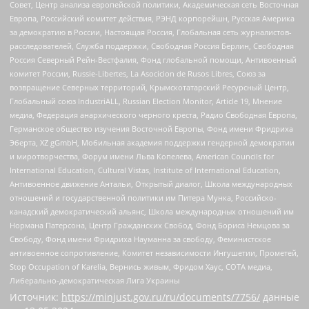
Совет, Центр анализа европейской политики, Академическая сеть Восточная
Европа, Российский комитет действия, РЭНД корпорейшн, Русская Америка
за демократию в России, Настоящая Россия, Глобальная сеть журналистов-
расследователей, Служба поддержки, Свободная Россия Берлин, Свободная
Россия Северный Рейн-Вестфалия, Фонд глобальной помощи, Антивоенный
комитет России, Russie-Libertes, La Asocicion de Rusos Libres, Союз за
возвращение Северных территорий, Крымскотатарский Ресурсный Центр,
Глобальный союз IndustriALL, Russian Election Monitor, Article 19, Мнение
медиа, Федерация анархического черного креста, Радио Свободная Европа,
Германское общество изучения Восточной Европы, Фонд имени Фридриха
Эберта, XZ gGmbH, Мобильная академия поддержки гендерной демократии
и миротворчества, Форум имени Льва Копелева, American Councils for
International Education, Cultural Vistas, Institute of International Education,
Антивоенное движение Антальи, Открытый диалог, Школа международных
отношений и государственной политики им Питера Мунка, Российско-
канадский демократический альянс, Школа международных отношений им
Нормана Патерсона, Центр Гражданских Свобод, Фонд Бориса Немцова за
Свободу, Фонд имени Фридриха Науманна за свободу, Феминистское
антивоенное сопротивление, Комитет независимости Ингушетии, Прометей,
Stop Occupation of Karelia, Вернись живым, Фридом Хаус, СОТА медиа,
Либерально-демократическая Лига Украины
Источник:
https://minjust.gov.ru/ru/documents/7756/
данные