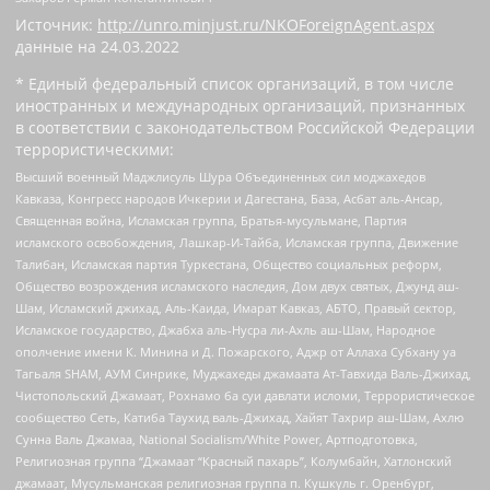
Источник:
http://unro.minjust.ru/NKOForeignAgent.aspx
данные на
24.03.2022
* Единый федеральный список организаций, в том числе
иностранных и международных организаций, признанных
в соответствии с законодательством Российской Федерации
террористическими:
Высший военный Маджлисуль Шура Объединенных сил моджахедов
Кавказа, Конгресс народов Ичкерии и Дагестана, База, Асбат аль-Ансар,
Священная война, Исламская группа, Братья-мусульмане, Партия
исламского освобождения, Лашкар-И-Тайба, Исламская группа, Движение
Талибан, Исламская партия Туркестана, Общество социальных реформ,
Общество возрождения исламского наследия, Дом двух святых, Джунд аш-
Шам, Исламский джихад, Аль-Каида, Имарат Кавказ, АБТО, Правый сектор,
Исламское государство, Джабха аль-Нусра ли-Ахль аш-Шам, Народное
ополчение имени К. Минина и Д. Пожарского, Аджр от Аллаха Субхану уа
Тагьаля SHAM, АУМ Синрике, Муджахеды джамаата Ат-Тавхида Валь-Джихад,
Чистопольский Джамаат, Рохнамо ба суи давлати исломи, Террористическое
сообщество Сеть, Катиба Таухид валь-Джихад, Хайят Тахрир аш-Шам, Ахлю
Сунна Валь Джамаа, National Socialism/White Power, Артподготовка,
Религиозная группа “Джамаат “Красный пахарь”, Колумбайн, Хатлонский
джамаат, Мусульманская религиозная группа п. Кушкуль г. Оренбург,