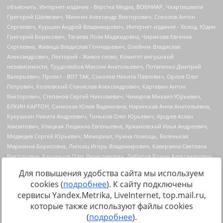
Для повышения удобства сайта мы используем
cookies (
подробнее
). К сайту подключены
сервисы Yandex.Metrika, LiveInternet, top.mail.ru,
Источник:
https://minjust.gov.ru/uploaded/files/reestr-
которые также используют файлы cookies
inostrannyih-agentov-22-03-2024.pdf
данные на
22.03.2024
(
подробнее
).