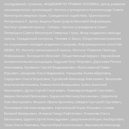
исследований, Сутяжник, АКАДЕМИЯ ПО ПРАВАМ ЧЕЛОВЕКА, Центр развития
некоммерческих организаций, Частное учреждение в Калининграде Совета
Министров северных стран, Гражданское содействие, Трансперенси
Интернешнл-Р, Центр Защиты Прав Средств Массовой Информации,
Институт развития прессы - Сибирь, Частное учреждение в Санкт-
Петербурге Совета Министров Северных Стран, Фонд поддержки свободы
прессы, Гражданский контроль, Человек и Закон, Общественная комиссия
по сохранению наследия академика Сахарова, Информационное агентство
МЕМО. РУ, Институт региональной прессы, Институт Развития Свободы
Информации, Экозащита!-Женсовет, Общественный вердикт, Евразийская
антимонопольная ассоциация, Бедушев Петр Петрович, Дзугкоева Регина
Николаевна, Кривенко Сергей Владимирович, Милославский Павел
Юрьевич, Шнырова Ольга Вадимовна, Чанышева Лилия Айратовна,
Сидорович Ольга Борисовна, Туровский Александр Алексеевич, Васильева
Анастасия Евгеньевна, Ривина Анна Валерьевна, Бойко Анатолий
Николаевич, Дугин Сергей Георгиевич, Пивоваров Андрей Сергеевич,
Аверин Виталий Евгеньевич, Барахоев Магомед Бекханович, Шарипков
Олег Викторович, Мошель Ирина Ароновна, Шведов Григорий Сергеевич,
Пономарев Лев Александрович, Каргалицкий Борис Юльевич, Созаев
Валерий Валерьевич, Исламов Тимур Рифгатович, Романова Ольга
Евгеньевна, Щаров Сергей Алексадрович, Цирульников Борис Альбертович,
Гасан Ольга Павловна, Паутов Юрий Анатольевич, Верховский Александр