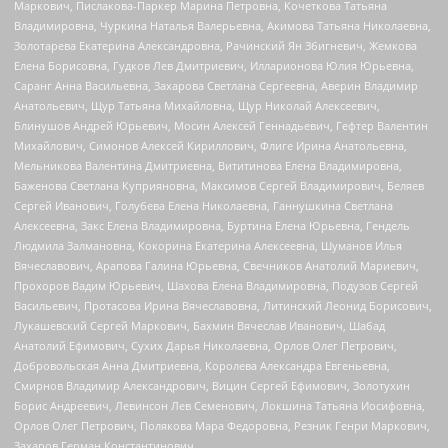
Маркович, Пислакова-Паркер Марина Петровна, Кочеткова Татьяна
Владимировна, Чуркина Наталья Валерьевна, Акимова Татьяна Николаевна,
Золотарева Екатерина Александровна, Рачинский Ян Збигневич, Жемкова
Елена Борисовна, Гудков Лев Дмитриевич, Илларионова Юлия Юрьевна,
Саранг Анна Васильевна, Захарова Светлана Сергеевна, Аверин Владимир
Анатольевич, Щур Татьяна Михайловна, Щур Николай Алексеевич,
Блинушов Андрей Юрьевич, Мосин Алексей Геннадьевич, Гефтер Валентин
Михайлович, Симонов Алексей Кириллович, Флиге Ирина Анатольевна,
Мельникова Валентина Дмитриевна, Вититинова Елена Владимировна,
Баженова Светлана Куприяновна, Максимов Сергей Владимирович, Беляев
Сергей Иванович, Голубева Елена Николаевна, Ганнушкина Светлана
Алексеевна, Закс Елена Владимировна, Буртина Елена Юрьевна, Гендель
Людмила Залмановна, Кокорина Екатерина Алексеевна, Шуманов Илья
Вячеславович, Арапова Галина Юрьевна, Свечников Анатолий Мариевич,
Прохоров Вадим Юрьевич, Шахова Елена Владимировна, Подузов Сергей
Васильевич, Протасова Ирина Вячеславовна, Литинский Леонид Борисович,
Лукашевский Сергей Маркович, Бахмин Вячеслав Иванович, Шабад
Анатолий Ефимович, Сухих Дарья Николаевна, Орлов Олег Петрович,
Добровольская Анна Дмитриевна, Королева Александра Евгеньевна,
Смирнов Владимир Александрович, Вицин Сергей Ефимович, Золотухин
Борис Андреевич, Левинсон Лев Семенович, Локшина Татьяна Иосифовна,
Орлов Олег Петрович, Полякова Мара Федоровна, Резник Генри Маркович,
Захаров Герман Константинович