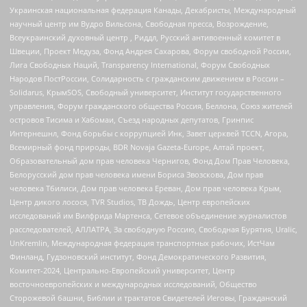
Украинская национальная федерация Канады, Декабристы, Международный
научный центр им Вудро Вильсона, Свободная пресса, Возрождение,
Всеукраинский духовный центр , Риддл, Русский антивоенный комитет в
Швеции, Проект Медуза, Фонд Андрея Сахарова, Форум свободной России,
Лига Свободных Наций, Transparеncy International, Форум Свободных
Народов ПостРоссии, Солидарность с гражданским движением в России –
Solidarus, КрымSOS, Свободный университет, Институт государственного
управления, Форум гражданского общества Россия, Беллона, Союз жителей
островов Тисима и Хабомаи, Съезд народных депутатов, Гринпис
Интернешнл, Фонд борьбы с коррупцией Инк, Завет церквей TCCN, Агора,
Всемирный фонд природы, BDR Novaja Gazeta-Europe, Алтай проект,
Образовательный дом прав человека Чернигов, Фонд Дом Прав Человека,
Белорусский дом прав человека имени Бориса Звозскова, Дом прав
человека Тбилиси, Дом прав человека Ереван, Дом прав человека Крым,
Центр дикого лосося, TVR Studios, ТВ Дождь, Центр европейских
исследований им Вилфрида Мартенса, Сетевое объединение журналистов
расследователей, АЛЛАТРА, За свободную Россию, Свободная Бурятия, Uralic,
UnKremlin, Международная федерация транспортных рабочих, ИстЧам
Финланд, Гудзоновский институт, Фонд Демократического Развития,
Комитет-2024, Центрально-Европейский университет, Центр
восточноевропейских и международных исследований, Общество
Сторожевой башни, Библии и трактатов Свидетелей Иеговы, Гражданский