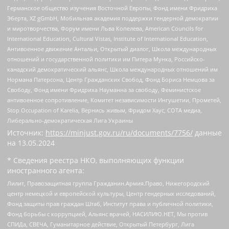
Германское общество изучения Восточной Европы, Фонд имени Фридриха
Эберта, XZ gGmbH, Мобильная академия поддержки гендерной демократии
и миротворчества, Форум имени Льва Копелева, American Councils for
International Education, Cultural Vistas, Institute of International Education,
Антивоенное движение Антальи, Открытый диалог, Школа международных
отношений и государственной политики им Питера Мунка, Российско-
канадский демократический альянс, Школа международных отношений им
Нормана Патерсона, Центр Гражданских Свобод, Фонд Бориса Немцова за
Свободу, Фонд имени Фридриха Науманна за свободу, Феминистское
антивоенное сопротивление, Комитет независимости Ингушетии, Прометей,
Stop Occupation of Karelia, Вернись живым, Фридом Хаус, СОТА медиа,
Либерально-демократическая Лига Украины
Источник:
https://minjust.gov.ru/ru/documents/7756/
данные
на
13.05.2024
* Сведения реестра НКО, выполняющих функции
иностранного агента:
Лилит, Правозащитная группа Гражданин.Армия.Право, Нижегородский
центр немецкой и европейской культуры, Центр гендерных исследований,
Фонд защиты прав граждан Штаб, Институт права и публичной политики,
Фонд борьбы с коррупцией, Альянс врачей, НАСИЛИЮ.НЕТ, Мы против
СПИДа, СВЕЧА, Гуманитарное действие, Открытый Петербург, Лига