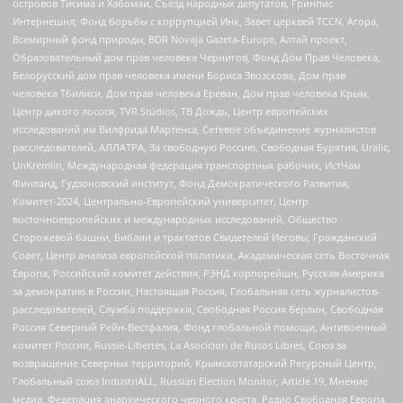
островов Тисима и Хабомаи, Съезд народных депутатов, Гринпис
Интернешнл, Фонд борьбы с коррупцией Инк, Завет церквей TCCN, Агора,
Всемирный фонд природы, BDR Novaja Gazeta-Europe, Алтай проект,
Образовательный дом прав человека Чернигов, Фонд Дом Прав Человека,
Белорусский дом прав человека имени Бориса Звозскова, Дом прав
человека Тбилиси, Дом прав человека Ереван, Дом прав человека Крым,
Центр дикого лосося, TVR Studios, ТВ Дождь, Центр европейских
исследований им Вилфрида Мартенса, Сетевое объединение журналистов
расследователей, АЛЛАТРА, За свободную Россию, Свободная Бурятия, Uralic,
UnKremlin, Международная федерация транспортных рабочих, ИстЧам
Финланд, Гудзоновский институт, Фонд Демократического Развития,
Комитет-2024, Центрально-Европейский университет, Центр
восточноевропейских и международных исследований, Общество
Сторожевой башни, Библии и трактатов Свидетелей Иеговы, Гражданский
Совет, Центр анализа европейской политики, Академическая сеть Восточная
Европа, Российский комитет действия, РЭНД корпорейшн, Русская Америка
за демократию в России, Настоящая Россия, Глобальная сеть журналистов-
расследователей, Служба поддержки, Свободная Россия Берлин, Свободная
Россия Северный Рейн-Вестфалия, Фонд глобальной помощи, Антивоенный
комитет России, Russie-Libertes, La Asocicion de Rusos Libres, Союз за
возвращение Северных территорий, Крымскотатарский Ресурсный Центр,
Глобальный союз IndustriALL, Russian Election Monitor, Article 19, Мнение
медиа, Федерация анархического черного креста, Радио Свободная Европа,