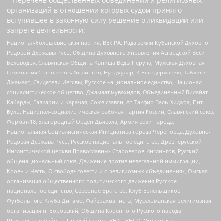
* Перечень общественных объединений и религиозных
организаций в отношении которых судом принято
вступившее в законную силу решение о ликвидации или
запрете деятельности:
Национал-большевистская партия, ВЕК РА, Рада земли Кубанской Духовно
Родовой Державы Русь, Община Духовного Управления Асгардской Веси
Беловодья, Славянская Община Капища Веды Перуна, Мужская Духовная
Семинария Староверов-Инглингов, Нурджулар, К Богодержавию, Таблиги
Джамаат, Свидетели Иеговы, Русское национальное единство, Национал-
социалистическое общество, Джамаат мувахидов, Объединенный Вилайат
Кабарды, Балкарии и Карачая, Союз славян, Ат-Такфир Валь-Хиджра, Пит
Буль, Национал-социалистическая рабочая партия России, Славянский союз,
Формат-18, Благородный Орден Дьявола, Армия воли народа,
Национальная Социалистическая Инициатива города Череповца, Духовно-
Родовая Держава Русь, Русское национальное единство, Древнерусской
Инглистической церкви Православных Староверов-Инглингов, Русский
общенациональный союз, Движение против нелегальной иммиграции,
Кровь и Честь, О свободе совести и о религиозных объединениях, Омская
организация общественного политического движения Русское
национальное единство, Северное Братство, Клуб Болельщиков
Футбольного Клуба Динамо, Файзрахманисты, Мусульманская религиозная
организация п. Боровский, Община Коренного Русского народа
Щелковского района, Правый сектор, УНА - УНСО, Украинская