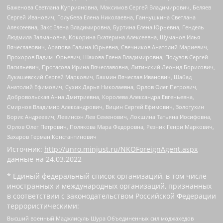
Баженова Светлана Куприяновна, Максимов Сергей Владимирович, Беляев
Сергей Иванович, Голубева Елена Николаевна, Ганнушкина Светлана
Алексеевна, Закс Елена Владимировна, Буртина Елена Юрьевна, Гендель
Людмила Залмановна, Кокорина Екатерина Алексеевна, Шуманов Илья
Вячеславович, Арапова Галина Юрьевна, Свечников Анатолий Мариевич,
Прохоров Вадим Юрьевич, Шахова Елена Владимировна, Подузов Сергей
Васильевич, Протасова Ирина Вячеславовна, Литинский Леонид Борисович,
Лукашевский Сергей Маркович, Бахмин Вячеслав Иванович, Шабад
Анатолий Ефимович, Сухих Дарья Николаевна, Орлов Олег Петрович,
Добровольская Анна Дмитриевна, Королева Александра Евгеньевна,
Смирнов Владимир Александрович, Вицин Сергей Ефимович, Золотухин
Борис Андреевич, Левинсон Лев Семенович, Локшина Татьяна Иосифовна,
Орлов Олег Петрович, Полякова Мара Федоровна, Резник Генри Маркович,
Захаров Герман Константинович
Источник:
http://unro.minjust.ru/NKOForeignAgent.aspx
данные на
24.03.2022
* Единый федеральный список организаций, в том числе
иностранных и международных организаций, признанных
в соответствии с законодательством Российской Федерации
террористическими:
Высший военный Маджлисуль Шура Объединенных сил моджахедов