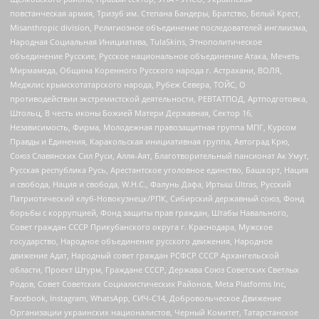
повстанческая армия, Тризуб им. Степана Бандеры, Братство, Белый Крест,
Misanthropic division, Религиозное объединение последователей инглиизма,
Народная Социальная Инициатива, TulaSkins, Этнополитическое
объединение Русские, Русское национальное объединение Атака, Мечеть
Мирмамеда, Община Коренного Русского народа г. Астрахани, ВОЛЯ,
Меджлис крымскотатарского народа, Рубеж Севера, ТОЙС, О
противодействии экстремистской деятельности, РЕВТАТПОД, Артподготовка,
Штольц, В честь иконы Божией Матери Державная, Сектор 16,
Независимость, Фирма, Молодежная правозащитная группа МПГ, Курсом
Правды и Единения, Каракольская инициативная группа, Автоград Крю,
Союз Славянских Сил Руси, Алля-Аят, Благотворительный пансионат Ак Умут,
Русская республика Русь, Арестантское уголовное единство, Башкорт, Нация
и свобода, Нация и свобода, W.H.С., Фалунь Дафа, Иртыш Ultras, Русский
Патриотический клуб-Новокузнецк/РПК, Сибирский державный союз, Фонд
борьбы с коррупцией, Фонд защиты прав граждан, Штабы Навального,
Совет граждан СССР Прикубанского округа г. Краснодара, Мужское
государство, Народное объединение русского движения, Народное
движение Адат, Народный совет граждан РСФСР СССР Архангельской
области, Проект Штурм, Граждане СССР, Держава Союз Советских Светлых
Родов, Совет Советских Социалистических Районов, Meta Platforms Inc,
Facebook, Instagram, WhatsApp, СИЧ-С14, Добровольческое Движение
Организации украинских националистов, Черный Комитет, Татарстанское