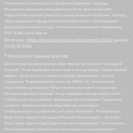
Региональное Всетатарское общественное движение, Невоград,
Молодежное Демократическое Движение Весна, Верховный Совет
Татарской Автономной Советской Социалистической Республики, Конгресс
ойрат-калмыцкого народа, Исполнительный комитет совета народных
депутатов Красноярского края, Этническое национальное объединение,
ЛГБТ, Я.МЫ Сергей Фургал
Источник:
https://minjust.gov.ru/ru/documents/7822/
данные
на
03.05.2024
* Реестр иностранных агентов:
Калининградская региональная общественная организация "Экозащита!-Женсовет", Фонд содействия защите прав и свобод граждан "Общественный вердикт", Фонд "Институт Развития Свободы Информации", Частное учреждение "Информационное агентство МЕМО. РУ", Региональная общественная организация "Общественная комиссия по сохранению наследия академика Сахарова", Фонд поддержки свободы прессы, Санкт-Петербургская общественная правозащитная организация "Гражданский контроль", Межрегиональная общественная организация "Информационно-просветительский центр "Мемориал", Региональный Фонд "Центр Защиты Прав Средств Массовой Информации", с 05.12.2023 Фонд "Центр Защиты Прав Средств массовой информации", Региональная общественная благотворительная организация помощи беженцам и мигрантам "Гражданское содействие", Негосударственное образовательное учреждение дополнительного профессионального образования (повышение квалификации) специалистов "АКАДЕМИЯ ПО ПРАВАМ ЧЕЛОВЕКА", Свердловская региональная общественная организация "Сутяжник", Автономная некоммерческая организация "Центр независимых социологических исследований", Союз общественных объединений "Российский исследовательский центр по правам человека", Региональное общественное учреждение научно-информационный центр "МЕМОРИАЛ", Некоммерческая организация "Фонд защиты гласности", Автономная некоммерческая организация "Институт прав человека", Городская общественная организация "Екатеринбургское общество "МЕМОРИАЛ", Городская общественная организация "Рязанское историко-просветительское и правозащитное общество "Мемориал" (Рязанский Мемориал), Челябинский региональный орган общественной самодеятельности – женское общественное объединение "Женщины Евразии", Челябинский региональный орган общественной самодеятельности "Уральская правозащитная группа", Фонд содействия защите здоровья и социальной справедливости имени Андрея Рылькова, Автономная Некоммерческая Организация "Аналитический Центр Юрия Левады", Автономная некоммерческая организация социальной поддержки населения "Проект Апрель", Региональная общественная организация помощи женщинам и детям, находящимся в кризисной ситуации "Информационно-методический центр "Анна", Фонд содействия развитию массовых коммуникаций и правовому просвещению "Так-так-Так", Фонд содействия устойчивому развитию "Серебряная тайга", Свердловский региональный общественный фонд социальных проектов "Новое время", "Idel.Реалии", Кавказ.Реалии, Крым.Реалии, Телеканал Настоящее Время, Татаро-башкирская служба Радио Свобода (Azatliq Radiosi), Радио Свободная Европа/Радио Свобода (PCE/PC), "Сибирь.Реалии", "Фактограф", Благотворительный фонд помощи осужденным и их семьям, Автономная некоммерческая организация "Институт глобализации и социальных движений", Фонд "В защиту прав заключенных", Частное учреждение "Центр поддержки и содействия развитию средств массовой информации", Пензенский региональный общественный благотворительный фонд "Гражданский союз", "Север.Реалии", Некоммерческая организация Фонд "Правовая инициатива", Общество с ограниченной ответственностью "Радио Свободная Европа/Радио Свобода", Чешское информационное агентство "MEDIUM-ORIENT", Красноярская региональная общественная организация "Мы против СПИДа", Камалягин Денис Николаевич, Маркелов Сергей Евгеньевич, Пономарев Лев Александрович, Савицкая Людмила Алексеевна, Автономная некоммерческая организация "Центр по работе с проблемой насилия "НАСИЛИЮ.НЕТ", Межрегиональный профессиональный союз работников здравоохранения "Альянс врачей", Юридическое лицо, зарегистрированное в Латвийской Республике, SIA "Medusa Project" (регистрационный номер 40103797863, дата регистрации 10.06.2014), Некоммерческая организация "Фонд по борьбе с коррупцией", Автономная некоммерческая организация "Институт права и публичной политики", Баданин Роман Сергеевич, Гликин Максим Александрович, Железнова Мария Михайловна, Лукьянова Юлия Сергеевна, Маетная Елизавета Витальевна, Маняхин Петр Борисович, Чуракова Ольга Владимировна, Ярош Юлия Петровна, Юридическое лицо "The Insider SIA", зарегистрированное в Риге, Латвийская Республика (дата регистрации 26.06.2015), являющееся администратором доменного имени интернет-издания "The Insider SIA", https://theins.ru, Постернак Алексей Евгеньевич, Рубин Михаил Аркадьевич, Анин Роман Александрович, Юридическое лицо Istories fonds, зарегистрированное в Латвийской Республике (регистрационный номер 50008295751, дата регистрации 24.02.2020), Великовский Дмитрий Александрович, Долинина Ирина Николаевна, Мароховская Алеся Алексеевна, Шлейнов Роман Юрьевич, Шмагун Олеся Валентиновна, Общество с ограниченной ответственностью "Альтаир 2021", Общество с ограниченной ответственностью "Вега 2021", Общество с ограниченной ответственностью "Главный редактор 2021", Общество с ограниченной ответственностью "Ромашки монолит", Важенков Артем Валерьевич, Ивановская областная общественная организация "Центр гендерных исследований", Гурман Юрий Альбертович, Медиапроект "ОВД-Инфо", Егоров Владимир Владимирович, Жилинский Владимир Александрович, Общество с ограниченной ответственностью "ЗП", Иванова София Юрьевна, Карезина Инна Павловна, Кильтау Екатерина Викторовна, Петров Алексей Викторович, Пискунов Сергей Евгеньевич, Смирнов Сергей Сергеевич, Тихонов Михаил Сергеевич, Общество с ограниченной ответственностью "ЖУРНАЛИСТ-ИНОСТРАННЫЙ АГЕНТ", Арапова Галина Юрьевна, Вольтская Татьяна Анатольевна, Американская компания "Mason G.E.S. Anonymous Foundation" (США), являющаяся владельцем интернет-издания https://mnews.world/, Компания "Stichting Bellingcat", зарегистрированная в Нидерландах (дата регистрации 11.07.2018), Захаров Андрей Вячеславович, Клепиковская Екатерина Дмитриевна, Общество с ограниченной ответственностью "МЕМО", Перл Роман Александрович, Симонов Евгений Алексеевич, Соловьева Елена Анатольевна, Сотников Даниил Владимирович, Сурначева Елизавета Дмитриевна, Автономная некоммерческая организация по защите прав человека и информированию населения "Якутия – Наше Мнение", Общество с ограниченной ответственностью "Москоу диджитал медиа", с 26.01.2023 Общество с ограниченной ответственностью "Чайка Белые сады", Ветошкина Валерия Валерьевна, Заговора Максим Александрович, Межрегиональное общественное движение "Российская ЛГБТ - сеть", Оленичев Максим Владимирович, Павлов Иван Юрьевич, Скворцова Елена Сергеевна, Общество с ограниченной ответственностью "Как бы инагент", Кочетков Игорь Викторович, Общество с ограниченной ответственностью "Честные выборы", Еланчик Олег Александрович, Общество с ограниченной ответственностью "Нобелевский призыв", Гималова Регина Эмилевна, Григорьев Андрей Валерьевич, Григорьева Алина Александровна, Ассоциация по содействию защите прав призывников, альтернативнослужащих и военнослужащих "Правозащитная группа "Гражданин.Армия.Право", Хисамова Регина Фаритовна, Автономная некоммерческая организация по реализации социально-правовых программ "Лилит", Дальневосточное общественное движение "Маяк", Санкт-Петербургская ЛГБТ-инициативная группа "Выход", Инициативная группа ЛГБТ+ "Реверс", Алексеев Андрей Викторович, Бекбулатова Таисия Львовна, Беляев Иван Михайлович, Владыкина Елена Сергеевна, Гельман Марат Александрович, Никульшина Вероника Юрьевна, Толоконникова Надежда Андреевна, Шендерович Виктор Анатольевич, Общество с ограниченной ответственностью "Данное сообщение", Общество с ограниченной ответственностью Издательский дом "Новая глава", Айнбиндер Александра Александровна, Московский комьюнити-центр для ЛГБТ+инициатив, Благотворительный фонд развития филантропии, Deutsche Welle (Германия, Kurt-Schumacher-Strasse 3, 53113 Bonn), Борзунова Мария Михайловна, Воробьев Виктор Викторович, Голубева Анна Львовна, Константинова Алла Михайловна, Малкова Ирина Владимировна, Мурадов Мурад Абдулгалимович, Осетинская Елизавета Николаевна, Понасенков Евгений Николаевич, Ганапольский Матвей Юрьевич, Киселев Евгений Алексеевич, Борухович Ирина Григорьевна, Дремин Иван Тимофеевич, Дубровский Дмитрий Викторович, Красноярская региональная общественная организация поддержки и развития альтернативных образовательных технологий и межкультурных коммуникаций "ИНТЕРРА", Маяковская Екатерина Алексеевна, Фейгин Марк Захарович, Филимонов Андрей Викторович, Дзугкоева Регина Николаевна, Доброхотов Роман Александрович, Дудь Юрий Александрович, Елкин Сергей Владимирович, Кругликов Кирилл Игоревич, Сабунаева Мария Леонидовна, Семенов Алексей Владимирович, Шаинян Карен Багратович, Шульман Екатерина Михайловна, Асафьев Артур Валерьевич, Вахштайн Виктор Семенович, Венедиктов Алексей Алексеевич, Лушникова Екатерина Евгеньевна, Волков Леонид Михайлович, Невзоров Александр Глебович, Пархоменко Сергей Борисович, Сироткин Ярослав Николаевич, Кара-Мурза Владимир Владимирович, Баранова Наталья Владимировна, Гозман Леонид Яковлевич, Кагарлицкий Борис Юльевич, Климарев Михаил Валерьевич, Милов Владимир Станиславович, Автономная некоммерческая организация Краснодарский центр современного искусства "Типография", Моргенштерн Алишер Тагирович, Соболь Любовь Эдуардовна, Общество с ограниченной ответственностью "ЛИЗА НОРМ", Каспаров Гарри Кимович, Ходорковский Михаил Борисович, Общество с ограниченной ответственностью "Апрельские тезисы", Данилович Ирина Брониславовна, Кашин Олег Владимирович, Петров Николай Владимирович, Пивоваров Алексей Владимирович, Соколов Михаил Владимирович, Цветкова Юлия Владимировна, Чичваркин Евгений Александрович, Комитет против пыток/Команда против пыток, Общество с ограниченной ответственностью "Первый научный", Общество с ограниченной ответственностью "Вертолет и ко", Белоцерковская Вероника Борисовна, Кац Максим Евгеньевич, Лазарева Татьяна Юрьевна, Шаведдинов Руслан Табризович, Яшин Илья Валерьевич, Общество с ограниченной ответственностью "Иноагент ААВ", Алешковский Дмитрий Петрович, Альбац Евгения Марковна, Быков Дмитрий Львович, Галямина Юлия Евгеньевна, Лойко Сергей Леонидович, Мартынов Кирилл Константинович, Медведев Сергей Александрович, Крашенинников Федор Геннадиевич, Гордеева Катерина Вл