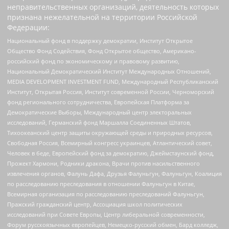
неправительственных организаций, деятельность которых
признана нежелательной на территории Российской
Федерации:
Национальный фонд в поддержку демократии, Институт Открытое
Общество Фонд Содействия, Фонд Открытое общество, Американо-
российский фонд по экономическому и правовому развитию,
Национальный Демократический Институт Международных Отношений,
MEDIA DEVELOPMENT INVESTMENT FUND, Международный Республиканский
Институт, Открытая Россия, Институт современной России, Черноморский
фонд регионального сотрудничества, Европейская Платформа за
Демократические Выборы, Международный центр электоральных
исследований, Германский фонд Маршалла Соединенных Штатов,
Тихоокеанский центр защиты окружающей среды и природных ресурсов,
Свободная Россия, Всемирный конгресс украинцев, Атлантический совет,
Человек в беде, Европейский фонд за демократию, Джеймстаунский фонд,
Прожект Хармони, Родники дракона, Врачи против насильственного
извлечения органов, Фалунь Дафа, Друзья Фалуньгун, Фалуньгун, Коалиция
по расследованию преследования в отношении Фалуньгун в Китае,
Всемирная организация по расследованию преследований Фалуньгун,
Пражский гражданский центр, Ассоциация школ политических
исследований при Совете Европы, Центр либеральной современности,
Форум русскоязычных европейцев, Немецко-русский обмен, Бард колледж,