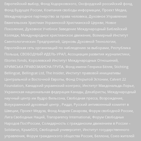
Европейский выбор, Фонд Ходорковского, Оксфордский российский фонд,
Фонд Будущее России, Компания свободы информации, Проект Медиа,
Международное партнерство за права человека, Духовное Управление
Евангельских Христиан Украинской Христианской Церкви, Новое
Поколение, Духовное Учебное Заведение Международный Библейский
Колледж, Международное христианское движение, Всемирный Институт
Саентологических Предприятий, Церковь Духовной Технологии,
Европейская сеть организаций по наблюдению за выборами, Республика
Польша, СВОБОДНЫЙ ИДЕЛЬ-УРАЛ, Ассоциация развития журналистики,
IStories fonds, Королевский Институт Международных Отношений,
КРИМСЬКА ПРАВОЗАХИСНА ГРУПА, Фонд имени Генриха Бёлля, Stichting
Bellingcat, Bellingcat Ltd, The Insider, Институт правовой инициативы
Центральной и Восточной Европы, Фонд Открытой Эстонии, Calvert 22
Foundation, Канадский украинский конгресс, Институт Макдональда-Лорье,
Украинская национальная федерация Канады, Декабристы, Международный
научный центр им Вудро Вильсона, Свободная пресса, Возрождение,
Всеукраинский духовный центр , Риддл, Русский антивоенный комитет в
Швеции, Проект Медуза, Фонд Андрея Сахарова, Форум свободной России,
Лига Свободных Наций, Transparеncy International, Форум Свободных
Народов ПостРоссии, Солидарность с гражданским движением в России –
Solidarus, КрымSOS, Свободный университет, Институт государственного
управления, Форум гражданского общества Россия, Беллона, Союз жителей