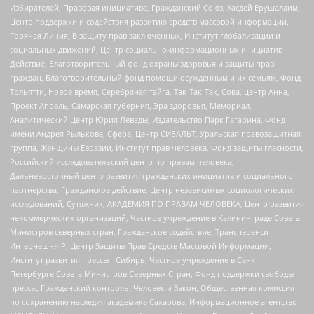
Избирателей, Правовая инициатива, Гражданский Союз, Хасдей Ерушалаим,
Центр поддержки и содействия развитию средств массовой информации,
Горячая Линия, В защиту прав заключенных, Институт глобализации и
социальных движений, Центр социально-информационных инициатив
Действие, Благотворительный фонд охраны здоровья и защиты прав
граждан, Благотворительный фонд помощи осужденным и их семьям, Фонд
Тольятти, Новое время, Серебряная тайга, Так-Так-Так, Сова, центр Анна,
Проект Апрель, Самарская губерния, Эра здоровья, Мемориал,
Аналитический Центр Юрия Левады, Издательство Парк Гагарина, Фонд
имени Андрея Рылькова, Сфера, Центр СИБАЛЬТ, Уральская правозащитная
группа, Женщины Евразии, Институт прав человека, Фонд защиты гласности,
Российский исследовательский центр по правам человека,
Дальневосточный центр развития гражданских инициатив и социального
партнерства, Гражданское действие, Центр независимых социологических
исследований, Сутяжник, АКАДЕМИЯ ПО ПРАВАМ ЧЕЛОВЕКА, Центр развития
некоммерческих организаций, Частное учреждение в Калининграде Совета
Министров северных стран, Гражданское содействие, Трансперенси
Интернешнл-Р, Центр Защиты Прав Средств Массовой Информации,
Институт развития прессы - Сибирь, Частное учреждение в Санкт-
Петербурге Совета Министров Северных Стран, Фонд поддержки свободы
прессы, Гражданский контроль, Человек и Закон, Общественная комиссия
по сохранению наследия академика Сахарова, Информационное агентство