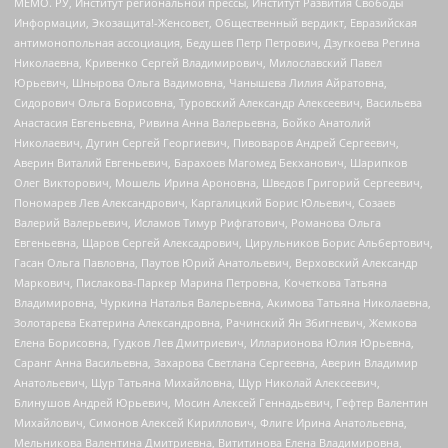
МЕМО. РУ, Институт региональной прессы, Институт Развития Свободы
Информации, Экозащита!-Женсовет, Общественный вердикт, Евразийская
антимонопольная ассоциация, Бедушев Петр Петрович, Дзугкоева Регина
Николаевна, Кривенко Сергей Владимирович, Милославский Павел
Юрьевич, Шнырова Ольга Вадимовна, Чанышева Лилия Айратовна,
Сидорович Ольга Борисовна, Туровский Александр Алексеевич, Васильева
Анастасия Евгеньевна, Ривина Анна Валерьевна, Бойко Анатолий
Николаевич, Дугин Сергей Георгиевич, Пивоваров Андрей Сергеевич,
Аверин Виталий Евгеньевич, Барахоев Магомед Бекханович, Шарипков
Олег Викторович, Мошель Ирина Ароновна, Шведов Григорий Сергеевич,
Пономарев Лев Александрович, Каргалицкий Борис Юльевич, Созаев
Валерий Валерьевич, Исламов Тимур Рифгатович, Романова Ольга
Евгеньевна, Щаров Сергей Алексадрович, Цирульников Борис Альбертович,
Гасан Ольга Павловна, Паутов Юрий Анатольевич, Верховский Александр
Маркович, Пислакова-Паркер Марина Петровна, Кочеткова Татьяна
Владимировна, Чуркина Наталья Валерьевна, Акимова Татьяна Николаевна,
Золотарева Екатерина Александровна, Рачинский Ян Збигневич, Жемкова
Елена Борисовна, Гудков Лев Дмитриевич, Илларионова Юлия Юрьевна,
Саранг Анна Васильевна, Захарова Светлана Сергеевна, Аверин Владимир
Анатольевич, Щур Татьяна Михайловна, Щур Николай Алексеевич,
Блинушов Андрей Юрьевич, Мосин Алексей Геннадьевич, Гефтер Валентин
Михайлович, Симонов Алексей Кириллович, Флиге Ирина Анатольевна,
Мельникова Валентина Дмитриевна, Вититинова Елена Владимировна,