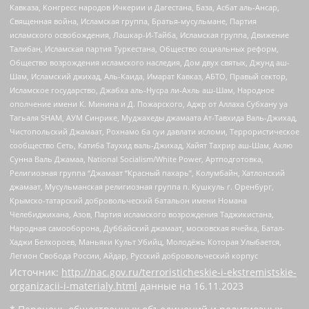
Кавказа, Конгресс народов Ичкерии и Дагестана, База, Асбат аль-Ансар,
Священная война, Исламская группа, Братья-мусульмане, Партия
исламского освобождения, Лашкар-И-Тайба, Исламская группа, Движение
Талибан, Исламская партия Туркестана, Общество социальных реформ,
Общество возрождения исламского наследия, Дом двух святых, Джунд аш-
Шам, Исламский джихад, Аль-Каида, Имарат Кавказ, АБТО, Правый сектор,
Исламское государство, Джабха аль-Нусра ли-Ахль аш-Шам, Народное
ополчение имени К. Минина и Д. Пожарского, Аджр от Аллаха Субхану уа
Тагьаля SHAM, АУМ Синрике, Муджахеды джамаата Ат-Тавхида Валь-Джихад,
Чистопольский Джамаат, Рохнамо ба суи давлати исломи, Террористическое
сообщество Сеть, Катиба Таухид валь-Джихад, Хайят Тахрир аш-Шам, Ахлю
Сунна Валь Джамаа, National Socialism/White Power, Артподготовка,
Религиозная группа “Джамаат “Красный пахарь”, Колумбайн, Хатлонский
джамаат, Мусульманская религиозная группа п. Кушкуль г. Оренбург,
Крымско-татарский добровольческий батальон имени Номана
Челебиджихана, Азов, Партия исламского возрождения Таджикистана,
Народная самооборона, Дуббайский джамаат, московская ячейка, Батал-
Хаджи Белхороев, Маньяки Культ Убийц, Молодёжь Которая Улыбается,
Легион Свобода России, Айдар, Русский добровольческий корпус
Источник:
http://nac.gov.ru/terroristicheskie-i-ekstremistskie-
organizacii-i-materialy.html
данные на
16.11.2023