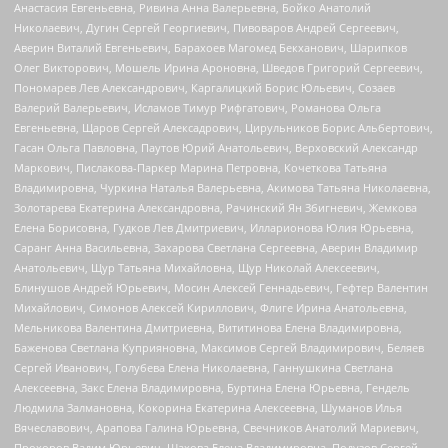
Анастасия Евгеньевна, Ривина Анна Валерьевна, Бойко Анатолий
Николаевич, Дугин Сергей Георгиевич, Пивоваров Андрей Сергеевич,
Аверин Виталий Евгеньевич, Барахоев Магомед Бекханович, Шарипков
Олег Викторович, Мошель Ирина Ароновна, Шведов Григорий Сергеевич,
Пономарев Лев Александрович, Каргалицкий Борис Юльевич, Созаев
Валерий Валерьевич, Исламов Тимур Рифгатович, Романова Ольга
Евгеньевна, Щаров Сергей Алексадрович, Цирульников Борис Альбертович,
Гасан Ольга Павловна, Паутов Юрий Анатольевич, Верховский Александр
Маркович, Пислакова-Паркер Марина Петровна, Кочеткова Татьяна
Владимировна, Чуркина Наталья Валерьевна, Акимова Татьяна Николаевна,
Золотарева Екатерина Александровна, Рачинский Ян Збигневич, Жемкова
Елена Борисовна, Гудков Лев Дмитриевич, Илларионова Юлия Юрьевна,
Саранг Анна Васильевна, Захарова Светлана Сергеевна, Аверин Владимир
Анатольевич, Щур Татьяна Михайловна, Щур Николай Алексеевич,
Блинушов Андрей Юрьевич, Мосин Алексей Геннадьевич, Гефтер Валентин
Михайлович, Симонов Алексей Кириллович, Флиге Ирина Анатольевна,
Мельникова Валентина Дмитриевна, Вититинова Елена Владимировна,
Баженова Светлана Куприяновна, Максимов Сергей Владимирович, Беляев
Сергей Иванович, Голубева Елена Николаевна, Ганнушкина Светлана
Алексеевна, Закс Елена Владимировна, Буртина Елена Юрьевна, Гендель
Людмила Залмановна, Кокорина Екатерина Алексеевна, Шуманов Илья
Вячеславович, Арапова Галина Юрьевна, Свечников Анатолий Мариевич,
Прохоров Вадим Юрьевич, Шахова Елена Владимировна, Подузов Сергей