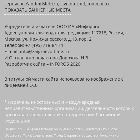
сервисов Yandex.Metrika, LiveInternet, top.mail.ru
ПОКАЗАТЬ БАННЕРНЫЕ МЕСТА
Учредитель и издатель ООО ИА «Инфорос».
Адрес учредителя, издателя, редакции: 117218, Россия, г.
Москва, ул. Кржижановского, д.13, кор. 2
Телефон: +7 (495) 718-84-11
E-mail: info@zaigraevo-time.ru
И.О. главного редактора Дорохова Н.В.
Разработчик сайта –
INFOROS
2026
В титульной части сайта использовано изображение с
лицензией CC0
* Перечень иностранных и международных
неправительственных организаций, деятельность которых
признана нежелательной на территории Российской
Федерации:
Национальный фонд в поддержку демократии, Институт Открытое
Общество Фонд Содействия, Фонд Открытое общество, Американо-