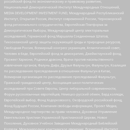
российский фонд по экономическому и правовому развитию,
Национальный Демократический Институт Международных Отношений,
MEDIA DEVELOPMENT INVESTMENT FUND, Международный Республиканский
Институт, Открытая Россия, Институт современной России, Черноморский
фонд регионального сотрудничества, Европейская Платформа за
Демократические Выборы, Международный центр электоральных
исследований, Германский фонд Маршалла Соединенных Штатов,
Тихоокеанский центр защиты окружающей среды и природных ресурсов,
Свободная Россия, Всемирный конгресс украинцев, Атлантический совет,
Человек в беде, Европейский фонд за демократию, Джеймстаунский фонд,
Прожект Хармони, Родники дракона, Врачи против насильственного
извлечения органов, Фалунь Дафа, Друзья Фалуньгун, Фалуньгун, Коалиция
по расследованию преследования в отношении Фалуньгун в Китае,
Всемирная организация по расследованию преследований Фалуньгун,
Пражский гражданский центр, Ассоциация школ политических
исследований при Совете Европы, Центр либеральной современности,
Форум русскоязычных европейцев, Немецко-русский обмен, Бард колледж,
Европейский выбор, Фонд Ходорковского, Оксфордский российский фонд,
Фонд Будущее России, Компания свободы информации, Проект Медиа,
Международное партнерство за права человека, Духовное Управление
Евангельских Христиан Украинской Христианской Церкви, Новое
Поколение, Духовное Учебное Заведение Международный Библейский
Колледж, Международное христианское движение, Всемирный Институт