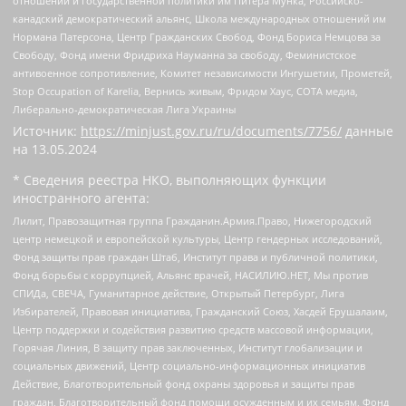
отношений и государственной политики им Питера Мунка, Российско-
канадский демократический альянс, Школа международных отношений им
Нормана Патерсона, Центр Гражданских Свобод, Фонд Бориса Немцова за
Свободу, Фонд имени Фридриха Науманна за свободу, Феминистское
антивоенное сопротивление, Комитет независимости Ингушетии, Прометей,
Stop Occupation of Karelia, Вернись живым, Фридом Хаус, СОТА медиа,
Либерально-демократическая Лига Украины
Источник:
https://minjust.gov.ru/ru/documents/7756/
данные
на
13.05.2024
* Сведения реестра НКО, выполняющих функции
иностранного агента:
Лилит, Правозащитная группа Гражданин.Армия.Право, Нижегородский
центр немецкой и европейской культуры, Центр гендерных исследований,
Фонд защиты прав граждан Штаб, Институт права и публичной политики,
Фонд борьбы с коррупцией, Альянс врачей, НАСИЛИЮ.НЕТ, Мы против
СПИДа, СВЕЧА, Гуманитарное действие, Открытый Петербург, Лига
Избирателей, Правовая инициатива, Гражданский Союз, Хасдей Ерушалаим,
Центр поддержки и содействия развитию средств массовой информации,
Горячая Линия, В защиту прав заключенных, Институт глобализации и
социальных движений, Центр социально-информационных инициатив
Действие, Благотворительный фонд охраны здоровья и защиты прав
граждан, Благотворительный фонд помощи осужденным и их семьям, Фонд