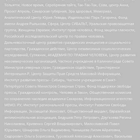
Тольятти, Новое время, Серебряная тайга, Так-Так-Так, Сова, центр Анна,
Проект Апрель, Самарская губерния, Эра здоровья, Мемориал,
Аналитический Центр Юрия Левады, Издательство Парк Гагарина, Фонд
имени Андрея Рылькова, Сфера, Центр СИБАЛЬТ, Уральская правозащитная
группа, Женщины Евразии, Институт прав человека, Фонд защиты гласности,
Российский исследовательский центр по правам человека,
Дальневосточный центр развития гражданских инициатив и социального
партнерства, Гражданское действие, Центр независимых социологических
исследований, Сутяжник, АКАДЕМИЯ ПО ПРАВАМ ЧЕЛОВЕКА, Центр развития
некоммерческих организаций, Частное учреждение в Калининграде Совета
Министров северных стран, Гражданское содействие, Трансперенси
Интернешнл-Р, Центр Защиты Прав Средств Массовой Информации,
Институт развития прессы - Сибирь, Частное учреждение в Санкт-
Петербурге Совета Министров Северных Стран, Фонд поддержки свободы
прессы, Гражданский контроль, Человек и Закон, Общественная комиссия
по сохранению наследия академика Сахарова, Информационное агентство
МЕМО. РУ, Институт региональной прессы, Институт Развития Свободы
Информации, Экозащита!-Женсовет, Общественный вердикт, Евразийская
антимонопольная ассоциация, Бедушев Петр Петрович, Дзугкоева Регина
Николаевна, Кривенко Сергей Владимирович, Милославский Павел
Юрьевич, Шнырова Ольга Вадимовна, Чанышева Лилия Айратовна,
Сидорович Ольга Борисовна, Туровский Александр Алексеевич, Васильева