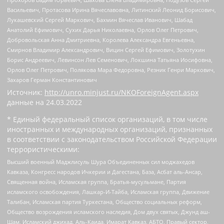
Васильевич, Протасова Ирина Вячеславовна, Литинский Леонид Борисович,
Лукашевский Сергей Маркович, Бахмин Вячеслав Иванович, Шабад
Анатолий Ефимович, Сухих Дарья Николаевна, Орлов Олег Петрович,
Добровольская Анна Дмитриевна, Королева Александра Евгеньевна,
Смирнов Владимир Александрович, Вицин Сергей Ефимович, Золотухин
Борис Андреевич, Левинсон Лев Семенович, Локшина Татьяна Иосифовна,
Орлов Олег Петрович, Полякова Мара Федоровна, Резник Генри Маркович,
Захаров Герман Константинович
Источник:
http://unro.minjust.ru/NKOForeignAgent.aspx
данные на
24.03.2022
* Единый федеральный список организаций, в том числе
иностранных и международных организаций, признанных
в соответствии с законодательством Российской Федерации
террористическими:
Высший военный Маджлисуль Шура Объединенных сил моджахедов
Кавказа, Конгресс народов Ичкерии и Дагестана, База, Асбат аль-Ансар,
Священная война, Исламская группа, Братья-мусульмане, Партия
исламского освобождения, Лашкар-И-Тайба, Исламская группа, Движение
Талибан, Исламская партия Туркестана, Общество социальных реформ,
Общество возрождения исламского наследия, Дом двух святых, Джунд аш-
Шам, Исламский джихад, Аль-Каида, Имарат Кавказ, АБТО, Правый сектор,