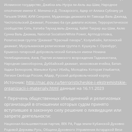
Исламское государство, Джабха аль-Нусра ли-Ахль аш-Шам, Народное
ополчение имени К. Минина и Д. Пожарского, Аджр от Аллаха Субхану уа
Тагьаля SHAM, АУМ Синрике, Муджахеды джамаата Ат-Тавхида Валь-Джихад,
Чистопольский Джамаат, Рохнамо ба суи давлати исломи, Террористическое
сообщество Сеть, Катиба Таухид валь-Джихад, Хайят Тахрир аш-Шам, Ахлю
Сунна Валь Джамаа, National Socialism/White Power, Артподготовка,
Религиозная группа “Джамаат “Красный пахарь”, Колумбайн, Хатлонский
джамаат, Мусульманская религиозная группа п. Кушкуль г. Оренбург,
Крымско-татарский добровольческий батальон имени Номана
Челебиджихана, Азов, Партия исламского возрождения Таджикистана,
Народная самооборона, Дуббайский джамаат, московская ячейка, Батал-
Хаджи Белхороев, Маньяки Культ Убийц, Молодёжь Которая Улыбается,
Легион Свобода России, Айдар, Русский добровольческий корпус
Источник:
http://nac.gov.ru/terroristicheskie-i-ekstremistskie-
organizacii-i-materialy.html
данные на
16.11.2023
* Перечень общественных объединений и религиозных
организаций в отношении которых судом принято
вступившее в законную силу решение о ликвидации или
запрете деятельности:
Национал-большевистская партия, ВЕК РА, Рада земли Кубанской Духовно
Родовой Державы Русь, Община Духовного Управления Асгардской Веси