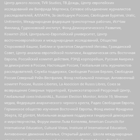
Центр дикого лосося, TVR Studios, ТВ Дождь, Центр европейских
исследований им Вилфрида Мартенса, Сетевое объединение журналистов
расследователей, АЛЛАТРА, За свободную Россию, Свободная Бурятия, Uralic,
UnKremlin, Международная федерация транспортных рабочих, ИстЧам
Финланд, Гудзоновский институт, Фонд Демократического Развития,
Комитет-2024, Центрально-Европейский университет, Центр
восточноевропейских и международных исследований, Общество
Сторожевой башни, Библии и трактатов Свидетелей Иеговы, Гражданский
Совет, Центр анализа европейской политики, Академическая сеть Восточная
Европа, Российский комитет действия, РЭНД корпорейшн, Русская Америка
за демократию в России, Настоящая Россия, Глобальная сеть журналистов-
расследователей, Служба поддержки, Свободная Россия Берлин, Свободная
Россия Северный Рейн-Вестфалия, Фонд глобальной помощи, Антивоенный
комитет России, Russie-Libertes, La Asocicion de Rusos Libres, Союз за
возвращение Северных территорий, Крымскотатарский Ресурсный Центр,
Глобальный союз IndustriALL, Russian Election Monitor, Article 19, Мнение
медиа, Федерация анархического черного креста, Радио Свободная Европа,
Германское общество изучения Восточной Европы, Фонд имени Фридриха
Эберта, XZ gGmbH, Мобильная академия поддержки гендерной демократии
и миротворчества, Форум имени Льва Копелева, American Councils for
International Education, Cultural Vistas, Institute of International Education,
Антивоенное движение Антальи, Открытый диалог, Школа международных