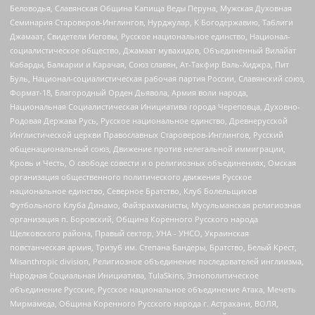
Беловодья, Славянская Община Капища Веды Перуна, Мужская Духовная
Семинария Староверов-Инглингов, Нурджулар, К Богодержавию, Таблиги
Джамаат, Свидетели Иеговы, Русское национальное единство, Национал-
социалистическое общество, Джамаат мувахидов, Объединенный Вилайат
Кабарды, Балкарии и Карачая, Союз славян, Ат-Такфир Валь-Хиджра, Пит
Буль, Национал-социалистическая рабочая партия России, Славянский союз,
Формат-18, Благородный Орден Дьявола, Армия воли народа,
Национальная Социалистическая Инициатива города Череповца, Духовно-
Родовая Держава Русь, Русское национальное единство, Древнерусской
Инглистической церкви Православных Староверов-Инглингов, Русский
общенациональный союз, Движение против нелегальной иммиграции,
Кровь и Честь, О свободе совести и о религиозных объединениях, Омская
организация общественного политического движения Русское
национальное единство, Северное Братство, Клуб Болельщиков
Футбольного Клуба Динамо, Файзрахманисты, Мусульманская религиозная
организация п. Боровский, Община Коренного Русского народа
Щелковского района, Правый сектор, УНА - УНСО, Украинская
повстанческая армия, Тризуб им. Степана Бандеры, Братство, Белый Крест,
Misanthropic division, Религиозное объединение последователей инглиизма,
Народная Социальная Инициатива, TulaSkins, Этнополитическое
объединение Русские, Русское национальное объединение Атака, Мечеть
Мирмамеда, Община Коренного Русского народа г. Астрахани, ВОЛЯ,