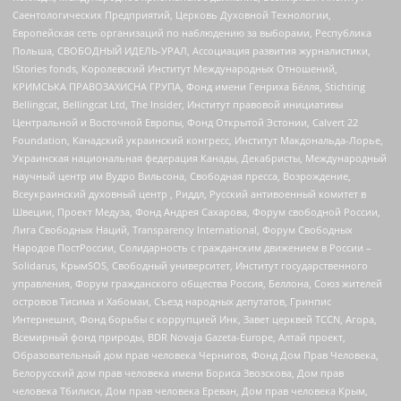
Саентологических Предприятий, Церковь Духовной Технологии,
Европейская сеть организаций по наблюдению за выборами, Республика
Польша, СВОБОДНЫЙ ИДЕЛЬ-УРАЛ, Ассоциация развития журналистики,
IStories fonds, Королевский Институт Международных Отношений,
КРИМСЬКА ПРАВОЗАХИСНА ГРУПА, Фонд имени Генриха Бёлля, Stichting
Bellingcat, Bellingcat Ltd, The Insider, Институт правовой инициативы
Центральной и Восточной Европы, Фонд Открытой Эстонии, Calvert 22
Foundation, Канадский украинский конгресс, Институт Макдональда-Лорье,
Украинская национальная федерация Канады, Декабристы, Международный
научный центр им Вудро Вильсона, Свободная пресса, Возрождение,
Всеукраинский духовный центр , Риддл, Русский антивоенный комитет в
Швеции, Проект Медуза, Фонд Андрея Сахарова, Форум свободной России,
Лига Свободных Наций, Transparеncy International, Форум Свободных
Народов ПостРоссии, Солидарность с гражданским движением в России –
Solidarus, КрымSOS, Свободный университет, Институт государственного
управления, Форум гражданского общества Россия, Беллона, Союз жителей
островов Тисима и Хабомаи, Съезд народных депутатов, Гринпис
Интернешнл, Фонд борьбы с коррупцией Инк, Завет церквей TCCN, Агора,
Всемирный фонд природы, BDR Novaja Gazeta-Europe, Алтай проект,
Образовательный дом прав человека Чернигов, Фонд Дом Прав Человека,
Белорусский дом прав человека имени Бориса Звозскова, Дом прав
человека Тбилиси, Дом прав человека Ереван, Дом прав человека Крым,