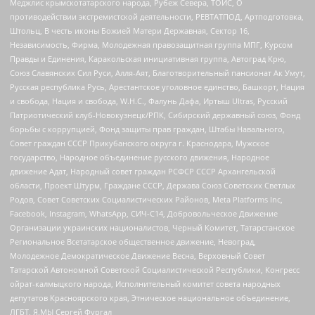
Меджлис крымскотатарского народа, Рубеж Севера, ТОЙС, О
противодействии экстремистской деятельности, РЕВТАТПОД, Артподготовка,
Штольц, В честь иконы Божией Матери Державная, Сектор 16,
Независимость, Фирма, Молодежная правозащитная группа МПГ, Курсом
Правды и Единения, Каракольская инициативная группа, Автоград Крю,
Союз Славянских Сил Руси, Алля-Аят, Благотворительный пансионат Ак Умут,
Русская республика Русь, Арестантское уголовное единство, Башкорт, Нация
и свобода, Нация и свобода, W.H.С., Фалунь Дафа, Иртыш Ultras, Русский
Патриотический клуб-Новокузнецк/РПК, Сибирский державный союз, Фонд
борьбы с коррупцией, Фонд защиты прав граждан, Штабы Навального,
Совет граждан СССР Прикубанского округа г. Краснодара, Мужское
государство, Народное объединение русского движения, Народное
движение Адат, Народный совет граждан РСФСР СССР Архангельской
области, Проект Штурм, Граждане СССР, Держава Союз Советских Светлых
Родов, Совет Советских Социалистических Районов, Meta Platforms Inc,
Facebook, Instagram, WhatsApp, СИЧ-С14, Добровольческое Движение
Организации украинских националистов, Черный Комитет, Татарстанское
Региональное Всетатарское общественное движение, Невоград,
Молодежное Демократическое Движение Весна, Верховный Совет
Татарской Автономной Советской Социалистической Республики, Конгресс
ойрат-калмыцкого народа, Исполнительный комитет совета народных
депутатов Красноярского края, Этническое национальное объединение,
ЛГБТ, Я.МЫ Сергей Фургал