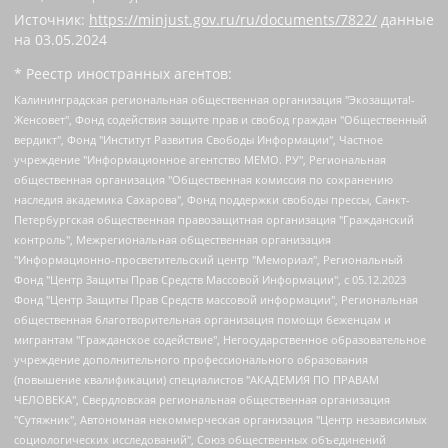
Источник:
https://minjust.gov.ru/ru/documents/7822/
данные
на
03.05.2024
* Реестр иностранных агентов:
Калининградская региональная общественная организация "Экозащита!-Женсовет", Фонд содействия защите прав и свобод граждан "Общественный вердикт", Фонд "Институт Развития Свободы Информации", Частное учреждение "Информационное агентство МЕМО. РУ", Региональная общественная организация "Общественная комиссия по сохранению наследия академика Сахарова", Фонд поддержки свободы прессы, Санкт-Петербургская общественная правозащитная организация "Гражданский контроль", Межрегиональная общественная организация "Информационно-просветительский центр "Мемориал", Региональный Фонд "Центр Защиты Прав Средств Массовой Информации", с 05.12.2023 Фонд "Центр Защиты Прав Средств массовой информации", Региональная общественная благотворительная организация помощи беженцам и мигрантам "Гражданское содействие", Негосударственное образовательное учреждение дополнительного профессионального образования (повышение квалификации) специалистов "АКАДЕМИЯ ПО ПРАВАМ ЧЕЛОВЕКА", Свердловская региональная общественная организация "Сутяжник", Автономная некоммерческая организация "Центр независимых социологических исследований", Союз общественных объединений "Российский исследовательский центр по правам человека", Региональное общественное учреждение научно-информационный центр "МЕМОРИАЛ", Некоммерческая организация "Фонд защиты гласности", Автономная некоммерческая организация "Институт прав человека", Городская общественная организация "Екатеринбургское общество "МЕМОРИАЛ", Городская общественная организация "Рязанское историко-просветительское и правозащитное общество "Мемориал" (Рязанский Мемориал), Челябинский региональный орган общественной самодеятельности – женское общественное объединение "Женщины Евразии", Челябинский региональный орган общественной самодеятельности "Уральская правозащитная группа", Фонд содействия защите здоровья и социальной справедливости имени Андрея Рылькова, Автономная Некоммерческая Организация "Аналитический Центр Юрия Левады", Автономная некоммерческая организация социальной поддержки населения "Проект Апрель", Региональная общественная организация помощи женщинам и детям, находящимся в кризисной ситуации "Информационно-методический центр "Анна", Фонд содействия развитию массовых коммуникаций и правовому просвещению "Так-так-Так", Фонд содействия устойчивому развитию "Серебряная тайга", Свердловский региональный общественный фонд социальных проектов "Новое время", "Idel.Реалии", Кавказ.Реалии, Крым.Реалии, Телеканал Настоящее Время, Татаро-башкирская служба Радио Свобода (Azatliq Radiosi), Радио Свободная Европа/Радио Свобода (PCE/PC), "Сибирь.Реалии", "Фактограф", Благотворительный фонд помощи осужденным и их семьям, Автономная некоммерческая организация "Институт глобализации и социальных движений", Фонд "В защиту прав заключенных", Частное учреждение "Центр поддержки и содействия развитию средств массовой информации", Пензенский региональный общественный благотворительный фонд "Гражданский союз", "Север.Реалии", Некоммерческая организация Фонд "Правовая инициатива", Общество с ограниченной ответственностью "Радио Свободная Европа/Радио Свобода", Чешское информационное агентство "MEDIUM-ORIENT", Красноярская региональная общественная организация "Мы против СПИДа", Камалягин Денис Николаевич, Маркелов Сергей Евгеньевич, Пономарев Лев Александрович, Савицкая Людмила Алексеевна, Автономная некоммерческая организация "Центр по работе с проблемой насилия "НАСИЛИЮ.НЕТ", Межрегиональный профессиональный союз работников здравоохранения "Альянс врачей", Юридическое лицо, зарегистрированное в Латвийской Республике, SIA "Medusa Project" (регистрационный номер 40103797863, дата регистрации 10.06.2014), Некоммерческая организация "Фонд по борьбе с коррупцией", Автономная некоммерческая организация "Институт права и публичной политики", Баданин Роман Сергеевич, Гликин Максим Александрович, Железнова Мария Михайловна, Лукьянова Юлия Сергеевна, Маетная Елизавета Витальевна, Маняхин Петр Борисович, Чуракова Ольга Владимировна, Ярош Юлия Петровна, Юридическое лицо "The Insider SIA", зарегистрированное в Риге, Латвийская Республика (дата регистрации 26.06.2015), являющееся администратором доменного имени интернет-издания "The Insider SIA", https://theins.ru, Постернак Алексей Евгеньевич, Рубин Михаил Аркадьевич, Анин Роман Александрович, Юридическое лицо Istories fonds, зарегистрированное в Латвийской Республике (регистрационный номер 50008295751, дата регистрации 24.02.2020), Великовский Дмитрий Александрович, Долинина Ирина Николаевна, Мароховская Алеся Алексеевна, Шлейнов Роман Юрьевич, Шмагун Олеся Валентиновна, Общество с ограниченной ответственностью "Альтаир 2021", Общество с ограниченной ответственностью "Вега 2021", Общество с ограниченной ответственностью "Главный редактор 2021", Общество с ограниченной ответственностью "Ромашки монолит", Важенков Артем Валерьевич, Ивановская областная общественная организация "Центр гендерных исследований", Гурман Юрий Альбертович, Медиапроект "ОВД-Инфо", Егоров Владимир Владимирович, Жилинский Владимир Александрович, Общество с ограниченной ответственностью "ЗП", Иванова София Юрьевна, Карезина Инна Павловна, Кильтау Екатерина Викторовна, Петров Алексей Викторович, Пискунов Сергей Евгеньевич, Смирнов Сергей Сергеевич, Тихонов Михаил Сергеевич, Общество с ограниченной ответственностью "ЖУРНАЛИСТ-ИНОСТРАННЫЙ АГЕНТ", Арапова Галина Юрьевна, Вольтская Татьяна Анатольевна, Американская компания "Mason G.E.S. Anonymous Foundation" (США), являющаяся владельцем интернет-издания https://mnews.world/, Компания "Stichting Bellingcat", зарегистрированная в Нидерландах (дата регистрации 11.07.2018), Захаров Андрей Вячеславович, Клепиковская Екатерина Дмитриевна, Общество с ограниченной ответственностью "МЕМО", Перл Роман Александрович, Симонов Евгений Алексеевич, Соловьева Елена Анатольевна, Сотников Даниил Владимирович, Сурначева Елизавета Дмитриевна, Автономная некоммерческая организация по защите прав человека и информированию населения "Якутия – Наше Мнение", Общество с ограниченной ответственностью "Москоу диджитал медиа", с 26.01.2023 Общество с ограниченной ответственностью "Чайка Белые сады", Ветошкина Валерия Валерьевна, Заговора Максим Александрович, Межрегиональное общественное движение "Российская ЛГБТ - сеть", Оленичев Максим Владимирович, Павлов Иван Юрьевич, Скворцова Елена Сергеевна, Общество с ограниченной ответственностью "Как бы инагент", Кочетков Игорь Викторович, Общество с ограниченной ответственностью "Честные выборы", Еланчик Олег Александрович, Общество с ограниченной ответственностью "Нобелевский призыв", Гималова Регина Эмилевна, Григорьев Андрей Валерьевич, Григорьева Алина Александровна, Ассоциация по содействию защите прав призывников, альтернативнослужащих и военнослужащих "Правозащитная группа "Гражданин.Армия.Право", Хисамова Регина Фаритовна, Автономная некоммерческая организация по реализации социально-правовых программ "Лилит", Дальневосточное общественное движение "Маяк", Санкт-Петербургская ЛГБТ-инициативная группа "Выход", Инициативная группа ЛГБТ+ "Реверс", Алексеев Андрей Викторович, Бекбулатова Таисия Львовна, Беляев Иван Михайлович, Владыкина Елена Сергеевна, Гельман Марат Александрович, Никульшина Вероника Юрьевна, Толоконникова Надежда Андреевна, Шендерович Виктор Анатольевич, Общество с ограниченной ответственностью "Данное сообщение", Общество с ограниченной ответственностью Издательский дом "Новая глава", Айнбиндер Александра Александровна, Московский комьюнити-центр для ЛГБТ+инициатив, Благотворительный фонд развития филантропии, Deutsche Welle (Германия, Kurt-Schumacher-Strasse 3, 53113 Bonn), Борзунова Мария Михайловна, Воробьев Виктор Викторович, Голубева Анна Львовна, Константинова Алла Михайловна, Малкова Ирина Владимировна, Мурадов Мурад Абдулгалимович, Осетинская Елизавета Николаевна, Понасенков Евгений Николаевич, Ганапольский Матвей Юрьевич, Киселев Евгений Алексеевич, Борухович Ирина Григорьевна, Дремин Иван Тимофеевич, Дубровский Дмитрий Викторович, Красноярская региональная общественная организация поддержки и развития альтернативных образовательных технологий и межкультурных коммуникаций "ИНТЕРРА", Маяковская Екатерина Алексеевна, Фейгин Марк Захарович, Филимонов Андрей Викторович, Дзугкоева Регина Николаевна, Доброхотов Роман Александрович, Дудь Юрий Александрович, Елкин Сергей Владимирович, Кругликов Кирилл Игоревич, Сабунаева Мария Леонидовна, Семенов Алексей Владимирович, Шаинян Карен Багратович, Шульман Екатерина Михайловна, Асафьев Артур Валерьевич, Вахштайн Виктор Семенович, Венедиктов Алексей Алексеевич, Лушникова Екатерина Евгеньевна, Волков Леонид Михайлович, Невзоров Александр Глебович, Пархоменко Сергей Борисович, Сироткин Ярослав Николаевич, Кара-Мурза Владимир Владимирович, Баранова Наталья Владимировна, Гозман Леонид Яковлевич, Кагарлицкий Борис Юльевич, Климарев Михаил Валерьевич, Милов Владимир Станиславович, Автономная некоммерческая организация Краснодарский центр современного искусства "Типография", Моргенштерн Алишер Тагирович, Соболь Любовь Эдуардовна, Общество с ограниченной ответственностью "ЛИЗА НОРМ", Каспаров Гарри Кимович, Ходорковский Михаил Борисович, Общество с ограниченной ответственностью "Апрельские тезисы", Данилович Ирина Брониславовна, Кашин Олег Владимирович, Петров Николай Владимирович, Пивоваров Алексей Владимирович, Соколов Михаил Владимирович, Цветкова Юлия Владимировна, Чичваркин Евгений Александрович, Комитет против пыток/Команда против пыток, Общество с ограниченной ответственностью "Первый научный", Общество с ограниченной ответственностью "Вертолет и ко", Белоцерковская Вероника Борисовна, Кац Максим Евгеньевич, Лазарева Татьяна Юрьевна, Шаведдинов Руслан Табризович, Яшин Илья Валерьевич, Общество с ограниченной ответственностью "Иноагент ААВ", Алешковский Дмитрий Петрович, Альбац Евгения Марковна, Быков Дмитрий Львович, Галямина Юлия Евгеньевна, Лойко Сергей Леонидович, Мартынов Кирилл Константинович, Медведев Сергей Александрович, Крашенинников Федор Геннадиевич, Гордеева Катерина Вл