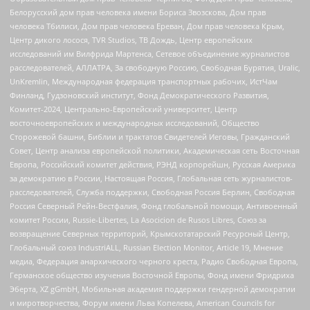
Белорусский дом прав человека имени Бориса Звозскова, Дом прав
человека Тбилиси, Дом прав человека Ереван, Дом прав человека Крым,
Центр дикого лосося, TVR Studios, ТВ Дождь, Центр европейских
исследований им Вилфрида Мартенса, Сетевое объединение журналистов
расследователей, АЛЛАТРА, За свободную Россию, Свободная Бурятия, Uralic,
UnKremlin, Международная федерация транспортных рабочих, ИстЧам
Финланд, Гудзоновский институт, Фонд Демократического Развития,
Комитет-2024, Центрально-Европейский университет, Центр
восточноевропейских и международных исследований, Общество
Сторожевой башни, Библии и трактатов Свидетелей Иеговы, Гражданский
Совет, Центр анализа европейской политики, Академическая сеть Восточная
Европа, Российский комитет действия, РЭНД корпорейшн, Русская Америка
за демократию в России, Настоящая Россия, Глобальная сеть журналистов-
расследователей, Служба поддержки, Свободная Россия Берлин, Свободная
Россия Северный Рейн-Вестфалия, Фонд глобальной помощи, Антивоенный
комитет России, Russie-Libertes, La Asocicion de Rusos Libres, Союз за
возвращение Северных территорий, Крымскотатарский Ресурсный Центр,
Глобальный союз IndustriALL, Russian Election Monitor, Article 19, Мнение
медиа, Федерация анархического черного креста, Радио Свободная Европа,
Германское общество изучения Восточной Европы, Фонд имени Фридриха
Эберта, XZ gGmbH, Мобильная академия поддержки гендерной демократии
и миротворчества, Форум имени Льва Копелева, American Councils for