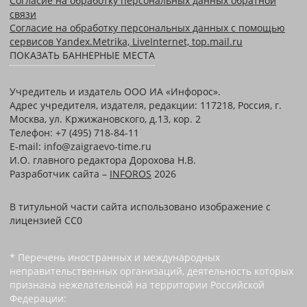
Согласие на обработку персональных данных обратной
связи
Согласие на обработку персональных данных с помощью
сервисов Yandex.Metrika, LiveInternet, top.mail.ru
ПОКАЗАТЬ БАННЕРНЫЕ МЕСТА
Учредитель и издатель ООО ИА «Инфорос».
Адрес учредителя, издателя, редакции: 117218, Россия, г.
Москва, ул. Кржижановского, д.13, кор. 2
Телефон: +7 (495) 718-84-11
E-mail: info@zaigraevo-time.ru
И.О. главного редактора Дорохова Н.В.
Разработчик сайта –
INFOROS
2026
В титульной части сайта использовано изображение с
лицензией CC0
* Перечень иностранных и международных
неправительственных организаций, деятельность которых
признана нежелательной на территории Российской
Федерации: