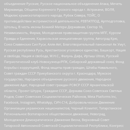
объединение Русские, Русское национальное объединение Атака, Мечеть
Мирмамеда, Община Коренного Русского народа г. Астрахани, ВОЛЯ,
Меджлис крымскотатарского народа, Рубеж Севера, ТОЙС, О
противодействии экстремистской деятельности, РЕВТАТПОД, Артподготовка,
Штольц, В честь иконы Божией Матери Державная, Сектор 16,
Независимость, Фирма, Молодежная правозащитная группа МПГ, Курсом
Правды и Единения, Каракольская инициативная группа, Автоград Крю,
Союз Славянских Сил Руси, Алля-Аят, Благотворительный пансионат Ак Умут,
Русская республика Русь, Арестантское уголовное единство, Башкорт, Нация
и свобода, Нация и свобода, W.H.С., Фалунь Дафа, Иртыш Ultras, Русский
Патриотический клуб-Новокузнецк/РПК, Сибирский державный союз, Фонд
борьбы с коррупцией, Фонд защиты прав граждан, Штабы Навального,
Совет граждан СССР Прикубанского округа г. Краснодара, Мужское
государство, Народное объединение русского движения, Народное
движение Адат, Народный совет граждан РСФСР СССР Архангельской
области, Проект Штурм, Граждане СССР, Держава Союз Советских Светлых
Родов, Совет Советских Социалистических Районов, Meta Platforms Inc,
Facebook, Instagram, WhatsApp, СИЧ-С14, Добровольческое Движение
Организации украинских националистов, Черный Комитет, Татарстанское
Региональное Всетатарское общественное движение, Невоград,
Молодежное Демократическое Движение Весна, Верховный Совет
Татарской Автономной Советской Социалистической Республики, Конгресс