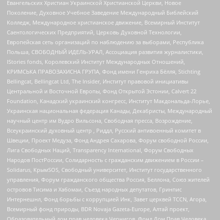
Евангельских Христиан Украинской Христианской Церкви, Новое
Поколение, Духовное Учебное Заведение Международный Библейский
Колледж, Международное христианское движение, Всемирный Институт
Саентологических Предприятий, Церковь Духовной Технологии,
Европейская сеть организаций по наблюдению за выборами, Республика
Польша, СВОБОДНЫЙ ИДЕЛЬ-УРАЛ, Ассоциация развития журналистики,
IStories fonds, Королевский Институт Международных Отношений,
КРИМСЬКА ПРАВОЗАХИСНА ГРУПА, Фонд имени Генриха Бёлля, Stichting
Bellingcat, Bellingcat Ltd, The Insider, Институт правовой инициативы
Центральной и Восточной Европы, Фонд Открытой Эстонии, Calvert 22
Foundation, Канадский украинский конгресс, Институт Макдональда-Лорье,
Украинская национальная федерация Канады, Декабристы, Международный
научный центр им Вудро Вильсона, Свободная пресса, Возрождение,
Всеукраинский духовный центр , Риддл, Русский антивоенный комитет в
Швеции, Проект Медуза, Фонд Андрея Сахарова, Форум свободной России,
Лига Свободных Наций, Transparеncy International, Форум Свободных
Народов ПостРоссии, Солидарность с гражданским движением в России –
Solidarus, КрымSOS, Свободный университет, Институт государственного
управления, Форум гражданского общества Россия, Беллона, Союз жителей
островов Тисима и Хабомаи, Съезд народных депутатов, Гринпис
Интернешнл, Фонд борьбы с коррупцией Инк, Завет церквей TCCN, Агора,
Всемирный фонд природы, BDR Novaja Gazeta-Europe, Алтай проект,
Образовательный дом прав человека Чернигов, Фонд Дом Прав Человека,