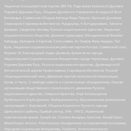
Национал-большевистская партия, ВЕК РА, Рада земли Кубанской Духовно
Родовой Державы Русь, Община Духовного Управления Асгардской Веси
Беловодья, Славянская Община Капища Веды Перуна, Мужская Духовная
Семинария Староверов-Инглингов, Нурджулар, К Богодержавию, Таблиги
Джамаат, Свидетели Иеговы, Русское национальное единство, Национал-
социалистическое общество, Джамаат мувахидов, Объединенный Вилайат
Кабарды, Балкарии и Карачая, Союз славян, Ат-Такфир Валь-Хиджра, Пит
Буль, Национал-социалистическая рабочая партия России, Славянский союз,
Формат-18, Благородный Орден Дьявола, Армия воли народа,
Национальная Социалистическая Инициатива города Череповца, Духовно-
Родовая Держава Русь, Русское национальное единство, Древнерусской
Инглистической церкви Православных Староверов-Инглингов, Русский
общенациональный союз, Движение против нелегальной иммиграции,
Кровь и Честь, О свободе совести и о религиозных объединениях, Омская
организация общественного политического движения Русское
национальное единство, Северное Братство, Клуб Болельщиков
Футбольного Клуба Динамо, Файзрахманисты, Мусульманская религиозная
организация п. Боровский, Община Коренного Русского народа
Щелковского района, Правый сектор, УНА - УНСО, Украинская
повстанческая армия, Тризуб им. Степана Бандеры, Братство, Белый Крест,
Misanthropic division, Религиозное объединение последователей инглиизма,
Народная Социальная Инициатива, TulaSkins, Этнополитическое