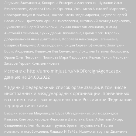
Людмила Залмановна, Кокорина Екатерина Алексеевна, Шуманов Илья
Вячеславович, Арапова Галина Юрьевна, Свечников Анатолий Мариевич,
Прохоров Вадим Юрьевич, Шахова Елена Владимировна, Подузов Сергей
Васильевич, Протасова Ирина Вячеславовна, Литинский Леонид Борисович,
Лукашевский Сергей Маркович, Бахмин Вячеслав Иванович, Шабад
Анатолий Ефимович, Сухих Дарья Николаевна, Орлов Олег Петрович,
Добровольская Анна Дмитриевна, Королева Александра Евгеньевна,
Смирнов Владимир Александрович, Вицин Сергей Ефимович, Золотухин
Борис Андреевич, Левинсон Лев Семенович, Локшина Татьяна Иосифовна,
Орлов Олег Петрович, Полякова Мара Федоровна, Резник Генри Маркович,
Захаров Герман Константинович
Источник:
http://unro.minjust.ru/NKOForeignAgent.aspx
данные на
24.03.2022
* Единый федеральный список организаций, в том числе
иностранных и международных организаций, признанных
в соответствии с законодательством Российской Федерации
террористическими:
Высший военный Маджлисуль Шура Объединенных сил моджахедов
Кавказа, Конгресс народов Ичкерии и Дагестана, База, Асбат аль-Ансар,
Священная война, Исламская группа, Братья-мусульмане, Партия
исламского освобождения, Лашкар-И-Тайба, Исламская группа, Движение