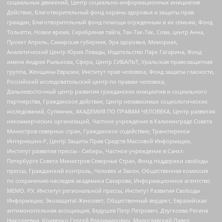
социальных движений, Центр социально-информационных инициатив
Действие, Благотворительный фонд охраны здоровья и защиты прав
граждан, Благотворительный фонд помощи осужденным и их семьям, Фонд
Тольятти, Новое время, Серебряная тайга, Так-Так-Так, Сова, центр Анна,
Проект Апрель, Самарская губерния, Эра здоровья, Мемориал,
Аналитический Центр Юрия Левады, Издательство Парк Гагарина, Фонд
имени Андрея Рылькова, Сфера, Центр СИБАЛЬТ, Уральская правозащитная
группа, Женщины Евразии, Институт прав человека, Фонд защиты гласности,
Российский исследовательский центр по правам человека,
Дальневосточный центр развития гражданских инициатив и социального
партнерства, Гражданское действие, Центр независимых социологических
исследований, Сутяжник, АКАДЕМИЯ ПО ПРАВАМ ЧЕЛОВЕКА, Центр развития
некоммерческих организаций, Частное учреждение в Калининграде Совета
Министров северных стран, Гражданское содействие, Трансперенси
Интернешнл-Р, Центр Защиты Прав Средств Массовой Информации,
Институт развития прессы - Сибирь, Частное учреждение в Санкт-
Петербурге Совета Министров Северных Стран, Фонд поддержки свободы
прессы, Гражданский контроль, Человек и Закон, Общественная комиссия
по сохранению наследия академика Сахарова, Информационное агентство
МЕМО. РУ, Институт региональной прессы, Институт Развития Свободы
Информации, Экозащита!-Женсовет, Общественный вердикт, Евразийская
антимонопольная ассоциация, Бедушев Петр Петрович, Дзугкоева Регина
Николаевна, Кривенко Сергей Владимирович, Милославский Павел