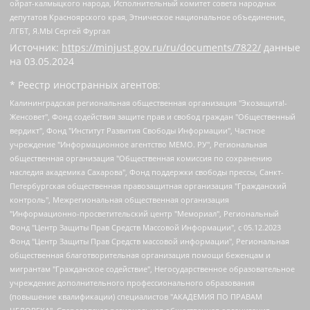
ойрат-калмыцкого народа, Исполнительный комитет совета народных
депутатов Красноярского края, Этническое национальное объединение,
ЛГБТ, Я.МЫ Сергей Фургал
Источник:
https://minjust.gov.ru/ru/documents/7822/
данные
на
03.05.2024
* Реестр иностранных агентов:
Калининградская региональная общественная организация "Экозащита!-Женсовет", Фонд содействия защите прав и свобод граждан "Общественный вердикт", Фонд "Институт Развития Свободы Информации", Частное учреждение "Информационное агентство МЕМО. РУ", Региональная общественная организация "Общественная комиссия по сохранению наследия академика Сахарова", Фонд поддержки свободы прессы, Санкт-Петербургская общественная правозащитная организация "Гражданский контроль", Межрегиональная общественная организация "Информационно-просветительский центр "Мемориал", Региональный Фонд "Центр Защиты Прав Средств Массовой Информации", с 05.12.2023 Фонд "Центр Защиты Прав Средств массовой информации", Региональная общественная благотворительная организация помощи беженцам и мигрантам "Гражданское содействие", Негосударственное образовательное учреждение дополнительного профессионального образования (повышение квалификации) специалистов "АКАДЕМИЯ ПО ПРАВАМ ЧЕЛОВЕКА", Свердловская региональная общественная организация "Сутяжник", Автономная некоммерческая организация "Центр независимых социологических исследований", Союз общественных объединений "Российский исследовательский центр по правам человека", Региональное общественное учреждение научно-информационный центр "МЕМОРИАЛ", Некоммерческая организация "Фонд защиты гласности", Автономная некоммерческая организация "Институт прав человека", Городская общественная организация "Екатеринбургское общество "МЕМОРИАЛ", Городская общественная организация "Рязанское историко-просветительское и правозащитное общество "Мемориал" (Рязанский Мемориал), Челябинский региональный орган общественной самодеятельности – женское общественное объединение "Женщины Евразии", Челябинский региональный орган общественной самодеятельности "Уральская правозащитная группа", Фонд содействия защите здоровья и социальной справедливости имени Андрея Рылькова, Автономная Некоммерческая Организация "Аналитический Центр Юрия Левады", Автономная некоммерческая организация социальной поддержки населения "Проект Апрель", Региональная общественная организация помощи женщинам и детям, находящимся в кризисной ситуации "Информационно-методический центр "Анна", Фонд содействия развитию массовых коммуникаций и правовому просвещению "Так-так-Так", Фонд содействия устойчивому развитию "Серебряная тайга", Свердловский региональный общественный фонд социальных проектов "Новое время", "Idel.Реалии", Кавказ.Реалии, Крым.Реалии, Телеканал Настоящее Время, Татаро-башкирская служба Радио Свобода (Azatliq Radiosi), Радио Свободная Европа/Радио Свобода (PCE/PC), "Сибирь.Реалии", "Фактограф", Благотворительный фонд помощи осужденным и их семьям, Автономная некоммерческая организация "Институт глобализации и социальных движений", Фонд "В защиту прав заключенных", Частное учреждение "Центр поддержки и содействия развитию средств массовой информации", Пензенский региональный общественный благотворительный фонд "Гражданский союз", "Север.Реалии", Некоммерческая организация Фонд "Правовая инициатива", Общество с ограниченной ответственностью "Радио Свободная Европа/Радио Свобода", Чешское информационное агентство "MEDIUM-ORIENT", Красноярская региональная общественная организация "Мы против СПИДа", Камалягин Денис Николаевич, Маркелов Сергей Евгеньевич, Пономарев Лев Александрович, Савицкая Людмила Алексеевна, Автономная некоммерческая организация "Центр по работе с проблемой насилия "НАСИЛИЮ.НЕТ", Межрегиональный профессиональный союз работников здравоохранения "Альянс врачей", Юридическое лицо, зарегистрированное в Латвийской Республике, SIA "Medusa Project" (регистрационный номер 40103797863, дата регистрации 10.06.2014), Некоммерческая организация "Фонд по борьбе с коррупцией", Автономная некоммерческая организация "Институт права и публичной политики", Баданин Роман Сергеевич, Гликин Максим Александрович, Железнова Мария Михайловна, Лукьянова Юлия Сергеевна, Маетная Елизавета Витальевна, Маняхин Петр Борисович, Чуракова Ольга Владимировна, Ярош Юлия Петровна, Юридическое лицо "The Insider SIA", зарегистрированное в Риге, Латвийская Республика (дата регистрации 26.06.2015), являющееся администратором доменного имени интернет-издания "The Insider SIA", https://theins.ru, Постернак Алексей Евгеньевич, Рубин Михаил Аркадьевич, Анин Роман Александрович, Юридическое лицо Istories fonds, зарегистрированное в Латвийской Республике (регистрационный номер 50008295751, дата регистрации 24.02.2020), Великовский Дмитрий Александрович, Долинина Ирина Николаевна, Мароховская Алеся Алексеевна, Шлейнов Роман Юрьевич, Шмагун Олеся Валентиновна, Общество с ограниченной ответственностью "Альтаир 2021", Общество с ограниченной ответственностью "Вега 2021", Общество с ограниченной ответственностью "Главный редактор 2021", Общество с ограниченной ответственностью "Ромашки монолит", Важенков Артем Валерьевич, Ивановская областная общественная организация "Центр гендерных исследований", Гурман Юрий Альбертович, Медиапроект "ОВД-Инфо", Егоров Владимир Владимирович, Жилинский Владимир Александрович, Общество с ограниченной ответственностью "ЗП", Иванова София Юрьевна, Карезина Инна Павловна, Кильтау Екатерина Викторовна, Петров Алексей Викторович, Пискунов Сергей Евгеньевич, Смирнов Сергей Сергеевич, Тихонов Михаил Сергеевич, Общество с ограниченной ответственностью "ЖУРНАЛИСТ-ИНОСТРАННЫЙ АГЕНТ", Арапова Галина Юрьевна, Вольтская Татьяна Анатольевна, Американская компания "Mason G.E.S. Anonymous Foundation" (США), являющаяся владельцем интернет-издания https://mnews.world/, Компания "Stichting Bellingcat", зарегистрированная в Нидерландах (дата регистрации 11.07.2018), Захаров Андрей Вячеславович, Клепиковская Екатерина Дмитриевна, Общество с ограниченной ответственностью "МЕМО", Перл Роман Александрович, Симонов Евгений Алексеевич, Соловьева Елена Анатольевна, Сотников Даниил Владимирович, Сурначева Елизавета Дмитриевна, Автономная некоммерческая организация по защите прав человека и информированию населения "Якутия – Наше Мнение", Общество с ограниченной ответственностью "Москоу диджитал медиа", с 26.01.2023 Общество с ограниченной ответственностью "Чайка Белые сады", Ветошкина Валерия Валерьевна, Заговора Максим Александрович, Межрегиональное общественное движение "Российская ЛГБТ - сеть", Оленичев Максим Владимирович, Павлов Иван Юрьевич, Скворцова Елена Сергеевна, Общество с ограниченной ответственностью "Как бы инагент", Кочетков Игорь Викторович, Общество с ограниченной ответственностью "Честные выборы", Еланчик Олег Александрович, Общество с ограниченной ответственностью "Нобелевский призыв", Гималова Регина Эмилевна, Григорьев Андрей Валерьевич, Григорьева Алина Александровна, Ассоциация по содействию защите прав призывников, альтернативнослужащих и военнослужащих "Правозащитная группа "Гражданин.Армия.Право", Хисамова Регина Фаритовна, Автономная некоммерческая организация по реализации социально-правовых программ "Лилит", Дальневосточное общественное движение "Маяк", Санкт-Петербургская ЛГБТ-инициативная группа "Выход", Инициативная группа ЛГБТ+ "Реверс", Алексеев Андрей Викторович, Бекбулатова Таисия Львовна, Беляев Иван Михайлович, Владыкина Елена Сергеевна, Гельман Марат Александрович, Никульшина Вероника Юрьевна, Толоконникова Надежда Андреевна, Шендерович Виктор Анатольевич, Общество с ограниченной ответственностью "Данное сообщение", Общество с ограниченной ответственностью Издательский дом "Новая глава", Айнбиндер Александра Александровна, Московский комьюнити-центр для ЛГБТ+инициатив, Благотворительный фонд развития филантропии, Deutsche Welle (Германия, Kurt-Schumacher-Strasse 3, 53113 Bonn), Борзунова Мария Михайловна, Воробьев Виктор Викторович, Голубева Анна Львовна, Константинова Алла Михайловна, Малкова Ирина Владимировна, Мурадов Мурад Абдулгалимович, Осетинская Елизавета Николаевна, Понасенков Евгений Николаевич, Ганапольский Матвей Юрьевич, Киселев Евгений Алексеевич, Борухович Ирина Григорьевна, Дремин Иван Тимофеевич, Дубровский Дмитрий Викторович, Красноярская региональная общественная организация поддержки и развития альтернативных образовательных технологий и межкультурных коммуникаций "ИНТЕРРА", Маяковская Екатерина Алексеевна, Фейгин Марк Захарович, Филимонов Андрей Викторович, Дзугкоева Регина Николаевна, Доброхотов Роман Александрович, Дудь Юрий Александрович, Елкин Сергей Владимирович, Кругликов Кирилл Игоревич, Сабунаева Мария Леонидовна, Семенов Алексей Владимирович, Шаинян Карен Багратович, Шульман Екатерина Михайловна, Асафьев Артур Валерьевич, Вахштайн Виктор Семенович, Венедиктов Алексей Алексеевич, Лушникова Екатерина Евгеньевна, Волков Леонид Михайлович, Невзоров Александр Глебович, Пархоменко Сергей Борисович, Сироткин Ярослав Николаевич, Кара-Мурза Владимир Владимирович, Баранова Наталья Владимировна, Гозман Леонид Яковлевич, Кагарлицкий Борис Юльевич, Климарев Михаил Валерьевич, Милов Владимир Станиславович, Автономная некоммерческая организация Краснодарский центр современного искусства "Типография", Моргенштерн Алишер Тагирович, Соболь Любовь Эдуардовна, Общество с ограниченной ответственностью "ЛИЗА НОРМ", Каспаров Гарри Кимович, Ходорковский Михаил Борисович, Общество с ограниченной ответственностью "Апрельские тезисы", Данилович Ирина Брониславовна, Кашин Олег Владимирович, Петров Николай Владимирович, Пивоваров Алексей Владимирович, Соколов Михаил Владимирович, Цветкова Юлия Владимировна, Чичваркин Евгений Александрович, Комитет против пыток/Команда против пыток, Общество с ограниченной ответственностью "Первый научный", Общество с ограниченной ответственностью "Вертолет и ко", Белоцерковская Вероника Борисовна, Кац Максим Евгеньевич, Лазарева Татьяна Юрьевна, Шаведдинов Руслан Табризович, Яшин Илья Валерьевич, Общество с ограниченной ответственностью "Иноагент ААВ", Алешковский Дмитрий Петрович, Альбац Евгения Марковна, Быков Дмитрий Львович, Галямина Юлия Евгеньевна, Лойко Сергей Леонидович, Мартынов Кирилл Константинович, Медведев Сергей Александрович, Крашенинников Федор Геннадиевич, Гордеева Катерина Вл