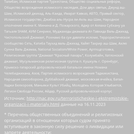
Талибан, Исламская партия Туркестана, Общество социальных реформ,
Общество возрождения исламского наследия, Дом двух святых, Джунд аш-
Шам, Исламский джихад, Аль-Каида, Имарат Кавказ, АБТО, Правый сектор,
Исламское государство, Джабха аль-Нусра ли-Ахль аш-Шам, Народное
ополчение имени К. Минина и Д. Пожарского, Аджр от Аллаха Субхану уа
Тагьаля SHAM, АУМ Синрике, Муджахеды джамаата Ат-Тавхида Валь-Джихад,
Чистопольский Джамаат, Рохнамо ба суи давлати исломи, Террористическое
сообщество Сеть, Катиба Таухид валь-Джихад, Хайят Тахрир аш-Шам, Ахлю
Сунна Валь Джамаа, National Socialism/White Power, Артподготовка,
Религиозная группа “Джамаат “Красный пахарь”, Колумбайн, Хатлонский
джамаат, Мусульманская религиозная группа п. Кушкуль г. Оренбург,
Крымско-татарский добровольческий батальон имени Номана
Челебиджихана, Азов, Партия исламского возрождения Таджикистана,
Народная самооборона, Дуббайский джамаат, московская ячейка, Батал-
Хаджи Белхороев, Маньяки Культ Убийц, Молодёжь Которая Улыбается,
Легион Свобода России, Айдар, Русский добровольческий корпус
Источник:
http://nac.gov.ru/terroristicheskie-i-ekstremistskie-
organizacii-i-materialy.html
данные на
16.11.2023
* Перечень общественных объединений и религиозных
организаций в отношении которых судом принято
вступившее в законную силу решение о ликвидации или
запрете деятельности: