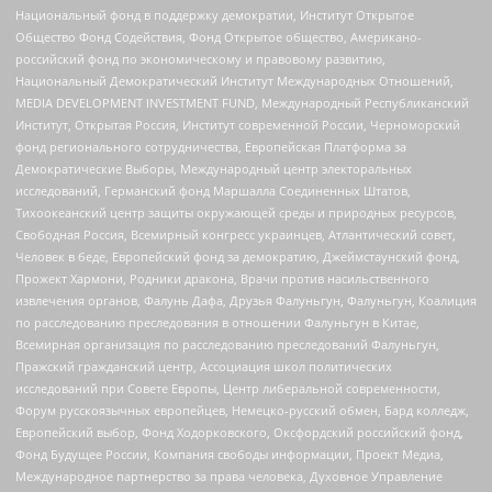
Национальный фонд в поддержку демократии, Институт Открытое
Общество Фонд Содействия, Фонд Открытое общество, Американо-
российский фонд по экономическому и правовому развитию,
Национальный Демократический Институт Международных Отношений,
MEDIA DEVELOPMENT INVESTMENT FUND, Международный Республиканский
Институт, Открытая Россия, Институт современной России, Черноморский
фонд регионального сотрудничества, Европейская Платформа за
Демократические Выборы, Международный центр электоральных
исследований, Германский фонд Маршалла Соединенных Штатов,
Тихоокеанский центр защиты окружающей среды и природных ресурсов,
Свободная Россия, Всемирный конгресс украинцев, Атлантический совет,
Человек в беде, Европейский фонд за демократию, Джеймстаунский фонд,
Прожект Хармони, Родники дракона, Врачи против насильственного
извлечения органов, Фалунь Дафа, Друзья Фалуньгун, Фалуньгун, Коалиция
по расследованию преследования в отношении Фалуньгун в Китае,
Всемирная организация по расследованию преследований Фалуньгун,
Пражский гражданский центр, Ассоциация школ политических
исследований при Совете Европы, Центр либеральной современности,
Форум русскоязычных европейцев, Немецко-русский обмен, Бард колледж,
Европейский выбор, Фонд Ходорковского, Оксфордский российский фонд,
Фонд Будущее России, Компания свободы информации, Проект Медиа,
Международное партнерство за права человека, Духовное Управление