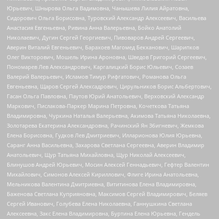
Юрьевич, Шнырова Ольга Вадимовна, Чанышева Лилия Айратовна,
Сидорович Ольга Борисовна, Туровский Александр Алексеевич, Васильева
Анастасия Евгеньевна, Ривина Анна Валерьевна, Бойко Анатолий
Николаевич, Дугин Сергей Георгиевич, Пивоваров Андрей Сергеевич,
Аверин Виталий Евгеньевич, Барахоев Магомед Бекханович, Шарипков
Олег Викторович, Мошель Ирина Ароновна, Шведов Григорий Сергеевич,
Пономарев Лев Александрович, Каргалицкий Борис Юльевич, Созаев
Валерий Валерьевич, Исламов Тимур Рифгатович, Романова Ольга
Евгеньевна, Щаров Сергей Алексадрович, Цирульников Борис Альбертович,
Гасан Ольга Павловна, Паутов Юрий Анатольевич, Верховский Александр
Маркович, Пислакова-Паркер Марина Петровна, Кочеткова Татьяна
Владимировна, Чуркина Наталья Валерьевна, Акимова Татьяна Николаевна,
Золотарева Екатерина Александровна, Рачинский Ян Збигневич, Жемкова
Елена Борисовна, Гудков Лев Дмитриевич, Илларионова Юлия Юрьевна,
Саранг Анна Васильевна, Захарова Светлана Сергеевна, Аверин Владимир
Анатольевич, Щур Татьяна Михайловна, Щур Николай Алексеевич,
Блинушов Андрей Юрьевич, Мосин Алексей Геннадьевич, Гефтер Валентин
Михайлович, Симонов Алексей Кириллович, Флиге Ирина Анатольевна,
Мельникова Валентина Дмитриевна, Вититинова Елена Владимировна,
Баженова Светлана Куприяновна, Максимов Сергей Владимирович, Беляев
Сергей Иванович, Голубева Елена Николаевна, Ганнушкина Светлана
Алексеевна, Закс Елена Владимировна, Буртина Елена Юрьевна, Гендель