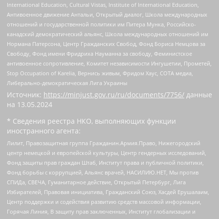
International Education, Cultural Vistas, Institute of International Education,
Антивоенное движение Антальи, Открытый диалог, Школа международных
отношений и государственной политики им Питера Мунка, Российско-
канадский демократический альянс, Школа международных отношений им
Нормана Патерсона, Центр Гражданских Свобод, Фонд Бориса Немцова за
Свободу, Фонд имени Фридриха Науманна за свободу, Феминистское
антивоенное сопротивление, Комитет независимости Ингушетии, Прометей,
Stop Occupation of Karelia, Вернись живым, Фридом Хаус, СОТА медиа,
Либерально-демократическая Лига Украины
Источник:
https://minjust.gov.ru/ru/documents/7756/
данные
на
13.05.2024
* Сведения реестра НКО, выполняющих функции
иностранного агента:
Лилит, Правозащитная группа Гражданин.Армия.Право, Нижегородский
центр немецкой и европейской культуры, Центр гендерных исследований,
Фонд защиты прав граждан Штаб, Институт права и публичной политики,
Фонд борьбы с коррупцией, Альянс врачей, НАСИЛИЮ.НЕТ, Мы против
СПИДа, СВЕЧА, Гуманитарное действие, Открытый Петербург, Лига
Избирателей, Правовая инициатива, Гражданский Союз, Хасдей Ерушалаим,
Центр поддержки и содействия развитию средств массовой информации,
Горячая Линия, В защиту прав заключенных, Институт глобализации и