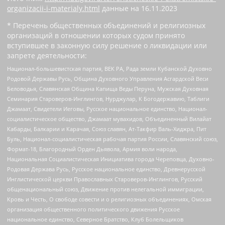
organizacii-i-materialy.html
данные на
16.11.2023
* Перечень общественных объединений и религиозных
организаций в отношении которых судом принято
вступившее в законную силу решение о ликвидации или
запрете деятельности:
Национал-большевистская партия, ВЕК РА, Рада земли Кубанской Духовно
Родовой Державы Русь, Община Духовного Управления Асгардской Веси
Беловодья, Славянская Община Капища Веды Перуна, Мужская Духовная
Семинария Староверов-Инглингов, Нурджулар, К Богодержавию, Таблиги
Джамаат, Свидетели Иеговы, Русское национальное единство, Национал-
социалистическое общество, Джамаат мувахидов, Объединенный Вилайат
Кабарды, Балкарии и Карачая, Союз славян, Ат-Такфир Валь-Хиджра, Пит
Буль, Национал-социалистическая рабочая партия России, Славянский союз,
Формат-18, Благородный Орден Дьявола, Армия воли народа,
Национальная Социалистическая Инициатива города Череповца, Духовно-
Родовая Держава Русь, Русское национальное единство, Древнерусской
Инглистической церкви Православных Староверов-Инглингов, Русский
общенациональный союз, Движение против нелегальной иммиграции,
Кровь и Честь, О свободе совести и о религиозных объединениях, Омская
организация общественного политического движения Русское
национальное единство, Северное Братство, Клуб Болельщиков