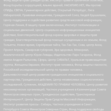
Фонд защиты прав граждан Штаб, Институт права и публичной политики,
Фонд борьбы с коррупцией, Альянс врачей, НАСИЛИЮ.НЕТ, Мы против
СПИДа, СВЕЧА, Гуманитарное действие, Открытый Петербург, Лига
Избирателей, Правовая инициатива, Гражданский Союз, Хасдей Ерушалаим,
Центр поддержки и содействия развитию средств массовой информации,
Горячая Линия, В защиту прав заключенных, Институт глобализации и
социальных движений, Центр социально-информационных инициатив
Действие, Благотворительный фонд охраны здоровья и защиты прав
граждан, Благотворительный фонд помощи осужденным и их семьям, Фонд
Тольятти, Новое время, Серебряная тайга, Так-Так-Так, Сова, центр Анна,
Проект Апрель, Самарская губерния, Эра здоровья, Мемориал,
Аналитический Центр Юрия Левады, Издательство Парк Гагарина, Фонд
имени Андрея Рылькова, Сфера, Центр СИБАЛЬТ, Уральская правозащитная
группа, Женщины Евразии, Институт прав человека, Фонд защиты гласности,
Российский исследовательский центр по правам человека,
Дальневосточный центр развития гражданских инициатив и социального
партнерства, Гражданское действие, Центр независимых социологических
исследований, Сутяжник, АКАДЕМИЯ ПО ПРАВАМ ЧЕЛОВЕКА, Центр развития
некоммерческих организаций, Частное учреждение в Калининграде Совета
Министров северных стран, Гражданское содействие, Трансперенси
Интернешнл-Р, Центр Защиты Прав Средств Массовой Информации,
Институт развития прессы - Сибирь, Частное учреждение в Санкт-
Петербурге Совета Министров Северных Стран, Фонд поддержки свободы