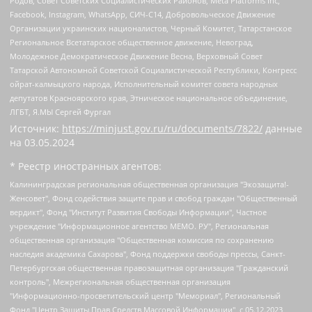
Родов, Совет Советских Социалистических Районов, Meta Platforms Inc,
Facebook, Instagram, WhatsApp, СИЧ-С14, Добровольческое Движение
Организации украинских националистов, Черный Комитет, Татарстанское
Региональное Всетатарское общественное движение, Невоград,
Молодежное Демократическое Движение Весна, Верховный Совет
Татарской Автономной Советской Социалистической Республики, Конгресс
ойрат-калмыцкого народа, Исполнительный комитет совета народных
депутатов Красноярского края, Этническое национальное объединение,
ЛГБТ, Я.МЫ Сергей Фургал
Источник:
https://minjust.gov.ru/ru/documents/7822/
данные
на
03.05.2024
* Реестр иностранных агентов:
Калининградская региональная общественная организация "Экозащита!-Женсовет", Фонд содействия защите прав и свобод граждан "Общественный вердикт", Фонд "Институт Развития Свободы Информации", Частное учреждение "Информационное агентство МЕМО. РУ", Региональная общественная организация "Общественная комиссия по сохранению наследия академика Сахарова", Фонд поддержки свободы прессы, Санкт-Петербургская общественная правозащитная организация "Гражданский контроль", Межрегиональная общественная организация "Информационно-просветительский центр "Мемориал", Региональный Фонд "Центр Защиты Прав Средств Массовой Информации", с 05.12.2023 Фонд "Центр Защиты Прав Средств массовой информации", Региональная общественная благотворительная организация помощи беженцам и мигрантам "Гражданское содействие", Негосударственное образовательное учреждение дополнительного профессионального образования (повышение квалификации) специалистов "АКАДЕМИЯ ПО ПРАВАМ ЧЕЛОВЕКА", Свердловская региональная общественная организация "Сутяжник", Автономная некоммерческая организация "Центр независимых социологических исследований", Союз общественных объединений "Российский исследовательский центр по правам человека", Региональное общественное учреждение научно-информационный центр "МЕМОРИАЛ", Некоммерческая организация "Фонд защиты гласности", Автономная некоммерческая организация "Институт прав человека", Городская общественная организация "Екатеринбургское общество "МЕМОРИАЛ", Городская общественная организация "Рязанское историко-просветительское и правозащитное общество "Мемориал" (Рязанский Мемориал), Челябинский региональный орган общественной самодеятельности – женское общественное объединение "Женщины Евразии", Челябинский региональный орган общественной самодеятельности "Уральская правозащитная группа", Фонд содействия защите здоровья и социальной справедливости имени Андрея Рылькова, Автономная Некоммерческая Организация "Аналитический Центр Юрия Левады", Автономная некоммерческая организация социальной поддержки населения "Проект Апрель", Региональная общественная организация помощи женщинам и детям, находящимся в кризисной ситуации "Информационно-методический центр "Анна", Фонд содействия развитию массовых коммуникаций и правовому просвещению "Так-так-Так", Фонд содействия устойчивому развитию "Серебряная тайга", Свердловский региональный общественный фонд социальных проектов "Новое время", "Idel.Реалии", Кавказ.Реалии, Крым.Реалии, Телеканал Настоящее Время, Татаро-башкирская служба Радио Свобода (Azatliq Radiosi), Радио Свободная Европа/Радио Свобода (PCE/PC), "Сибирь.Реалии", "Фактограф", Благотворительный фонд помощи осужденным и их семьям, Автономная некоммерческая организация "Институт глобализации и социальных движений", Фонд "В защиту прав заключенных", Частное учреждение "Центр поддержки и содействия развитию средств массовой информации", Пензенский региональный общественный благотворительный фонд "Гражданский союз", "Север.Реалии", Некоммерческая организация Фонд "Правовая инициатива", Общество с ограниченной ответственностью "Радио Свободная Европа/Радио Свобода", Чешское информационное агентство "MEDIUM-ORIENT", Красноярская региональная общественная организация "Мы против СПИДа", Камалягин Денис Николаевич, Маркелов Сергей Евгеньевич, Пономарев Лев Александрович, Савицкая Людмила Алексеевна, Автономная некоммерческая организация "Центр по работе с проблемой насилия "НАСИЛИЮ.НЕТ", Межрегиональный профессиональный союз работников здравоохранения "Альянс врачей", Юридическое лицо, зарегистрированное в Латвийской Республике, SIA "Medusa Project" (регистрационный номер 40103797863, дата регистрации 10.06.2014), Некоммерческая организация "Фонд по борьбе с коррупцией", Автономная некоммерческая организация "Институт права и публичной политики", Баданин Роман Сергеевич, Гликин Максим Александрович, Железнова Мария Михайловна, Лукьянова Юлия Сергеевна, Маетная Елизавета Витальевна, Маняхин Петр Борисович, Чуракова Ольга Владимировна, Ярош Юлия Петровна, Юридическое лицо "The Insider SIA", зарегистрированное в Риге, Латвийская Республика (дата регистрации 26.06.2015), являющееся администратором доменного имени интернет-издания "The Insider SIA", https://theins.ru, Постернак Алексей Евгеньевич, Рубин Михаил Аркадьевич, Анин Роман Александрович, Юридическое лицо Istories fonds, зарегистрированное в Латвийской Республике (регистрационный номер 50008295751, дата регистрации 24.02.2020), Великовский Дмитрий Александрович, Долинина Ирина Николаевна, Мароховская Алеся Алексеевна, Шлейнов Роман Юрьевич, Шмагун Олеся Валентиновна, Общество с ограниченной ответственностью "Альтаир 2021", Общество с ограниченной ответственностью "Вега 2021", Общество с ограниченной ответственностью "Главный редактор 2021", Общество с ограниченной ответственностью "Ромашки монолит", Важенков Артем Валерьевич, Ивановская областная общественная организация "Центр гендерных исследований", Гурман Юрий Альбертович, Медиапроект "ОВД-Инфо", Егоров Владимир Владимирович, Жилинский Владимир Александрович, Общество с ограниченной ответственностью "ЗП", Иванова София Юрьевна, Карезина Инна Павловна, Кильтау Екатерина Викторовна, Петров Алексей Викторович, Пискунов Сергей Евгеньевич, Смирнов Сергей Сергеевич, Тихонов Михаил Сергеевич, Общество с ограниченной ответственностью "ЖУРНАЛИСТ-ИНОСТРАННЫЙ АГЕНТ", Арапова Галина Юрьевна, Вольтская Татьяна Анатольевна, Американская компания "Mason G.E.S. Anonymous Foundation" (США), являющаяся владельцем интернет-издания https://mnews.world/, Компания "Stichting Bellingcat", зарегистрированная в Нидерландах (дата регистрации 11.07.2018), Захаров Андрей Вячеславович, Клепиковская Екатерина Дмитриевна, Общество с ограниченной ответственностью "МЕМО", Перл Роман Александрович, Симонов Евгений Алексеевич, Соловьева Елена Анатольевна, Сотников Даниил Владимирович, Сурначева Елизавета Дмитриевна, Автономная некоммерческая организация по защите прав человека и информированию населения "Якутия – Наше Мнение", Общество с ограниченной ответственностью "Москоу диджитал медиа", с 26.01.2023 Общество с ограниченной ответственностью "Чайка Белые сады", Ветошкина Валерия Валерьевна, Заговора Максим Александрович, Межрегиональное общественное движение "Российская ЛГБТ - сеть", Оленичев Максим Владимирович, Павлов Иван Юрьевич, Скворцова Елена Сергеевна, Общество с ограниченной ответственностью "Как бы инагент", Кочетков Игорь Викторович, Общество с ограниченной ответственностью "Честные выборы", Еланчик Олег Александрович, Общество с ограниченной ответственностью "Нобелевский призыв", Гималова Регина Эмилевна, Григорьев Андрей Валерьевич, Григорьева Алина Александровна, Ассоциация по содействию защите прав призывников, альтернативнослужащих и военнослужащих "Правозащитная группа "Гражданин.Армия.Право", Хисамова Регина Фаритовна, Автономная некоммерческая организация по реализации социально-правовых программ "Лилит", Дальневосточное общественное движение "Маяк", Санкт-Петербургская ЛГБТ-инициативная группа "Выход", Инициативная группа ЛГБТ+ "Реверс", Алексеев Андрей Викторович, Бекбулатова Таисия Львовна, Беляев Иван Михайлович, Владыкина Елена Сергеевна, Гельман Марат Александрович, Никульшина Вероника Юрьевна, Толоконникова Надежда Андреевна, Шендерович Виктор Анатольевич, Общество с ограниченной ответственностью "Данное сообщение", Общество с ограниченной ответственностью Издательский дом "Новая глава", Айнбиндер Александра Александровна, Московский комьюнити-центр для ЛГБТ+инициатив, Благотворительный фонд развития филантропии, Deutsche Welle (Германия, Kurt-Schumacher-Strasse 3, 53113 Bonn), Борзунова Мария Михайловна, Воробьев Виктор Викторович, Голубева Анна Львовна, Константинова Алла Михайловна, Малкова Ирина Владимировна, Мурадов Мурад Абдулгалимович, Осетинская Елизавета Николаевна, Понасенков Евгений Николаевич, Ганапольский Матвей Юрьевич, Киселев Евгений Алексеевич, Борухович Ирина Григорьевна, Дремин Иван Тимофеевич, Дубровский Дмитрий Викторович, Красноярская региональная общественная организация поддержки и развития альтернативных образовательных технологий и межкультурных коммуникаций "ИНТЕРРА", Маяковская Екатерина Алексеевна, Фейгин Марк Захарович, Филимонов Андрей Викторович, Дзугкоева Регина Николаевна, Доброхотов Роман Александрович, Дудь Юрий Александрович, Елкин Сергей Владимирович, Кругликов Кирилл Игоревич, Сабунаева Мария Леонидовна, Семенов Алексей Владимирович, Шаинян Карен Багратович, Шульман Екатерина Михайловна, Асафьев Артур Валерьевич, Вахштайн Виктор Семенович, Венедиктов Алексей Алексеевич, Лушникова Екатерина Евгеньевна, Волков Леонид Михайлович, Невзоров Александр Глебович, Пархоменко Сергей Борисович, Сироткин Ярослав Николаевич, Кара-Мурза Владимир Владимирович, Баранова Наталья Владимировна, Гозман Леонид Яковлевич, Кагарлицкий Борис Юльевич, Климарев Михаил Валерьевич, Милов Владимир Станиславович, Автономная некоммерческая организация Краснодарский центр современного искусства "Типография", Моргенштерн Алишер Тагирович, Соболь Любовь Эдуардовна, Общество с ограниченной ответственностью "ЛИЗА НОРМ", Каспаров Гарри Кимович, Ходорковский Михаил Борисович, Общество с ограниченной ответственностью "Апрельские тезисы", Данилович Ирина Брониславовна, Кашин Олег Владимирович, Петров Николай Владимирович, Пивоваров Алексей Владимирович, Соколов Михаил Владимирович, Цветкова Юлия Владимировна, Чичваркин Евгений Александрович, Комитет против пыток/Команда против пыток, Общество с ограниченной ответственностью "Первый научный", Общество с ограниченной ответственностью "Вертолет и ко", Белоцерковская Вероника Борисовна, Кац Максим Евгеньевич, Лазарева Татьяна Юрьевна, Шаведдинов Руслан Табризович, Яшин Илья Валерьевич, Общество с ограниченной ответственностью "Иноагент ААВ", Алешковский Дмитрий Петрович, Альбац Евгения Марковна, Быков Дмитрий Львович, Галямина Юлия Евгеньевна, Лойко Сергей Леонидович, Мартынов Кирилл Константинович, Медведев Сергей Александрович, Крашенинников Федор Геннадиевич, Гордеева Катерина Вл