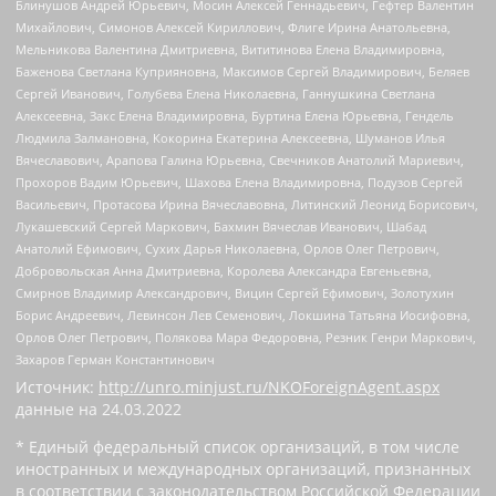
Блинушов Андрей Юрьевич, Мосин Алексей Геннадьевич, Гефтер Валентин
Михайлович, Симонов Алексей Кириллович, Флиге Ирина Анатольевна,
Мельникова Валентина Дмитриевна, Вититинова Елена Владимировна,
Баженова Светлана Куприяновна, Максимов Сергей Владимирович, Беляев
Сергей Иванович, Голубева Елена Николаевна, Ганнушкина Светлана
Алексеевна, Закс Елена Владимировна, Буртина Елена Юрьевна, Гендель
Людмила Залмановна, Кокорина Екатерина Алексеевна, Шуманов Илья
Вячеславович, Арапова Галина Юрьевна, Свечников Анатолий Мариевич,
Прохоров Вадим Юрьевич, Шахова Елена Владимировна, Подузов Сергей
Васильевич, Протасова Ирина Вячеславовна, Литинский Леонид Борисович,
Лукашевский Сергей Маркович, Бахмин Вячеслав Иванович, Шабад
Анатолий Ефимович, Сухих Дарья Николаевна, Орлов Олег Петрович,
Добровольская Анна Дмитриевна, Королева Александра Евгеньевна,
Смирнов Владимир Александрович, Вицин Сергей Ефимович, Золотухин
Борис Андреевич, Левинсон Лев Семенович, Локшина Татьяна Иосифовна,
Орлов Олег Петрович, Полякова Мара Федоровна, Резник Генри Маркович,
Захаров Герман Константинович
Источник:
http://unro.minjust.ru/NKOForeignAgent.aspx
данные на
24.03.2022
* Единый федеральный список организаций, в том числе
иностранных и международных организаций, признанных
в соответствии с законодательством Российской Федерации