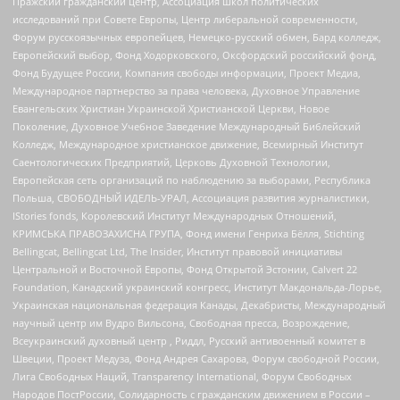
Пражский гражданский центр, Ассоциация школ политических
исследований при Совете Европы, Центр либеральной современности,
Форум русскоязычных европейцев, Немецко-русский обмен, Бард колледж,
Европейский выбор, Фонд Ходорковского, Оксфордский российский фонд,
Фонд Будущее России, Компания свободы информации, Проект Медиа,
Международное партнерство за права человека, Духовное Управление
Евангельских Христиан Украинской Христианской Церкви, Новое
Поколение, Духовное Учебное Заведение Международный Библейский
Колледж, Международное христианское движение, Всемирный Институт
Саентологических Предприятий, Церковь Духовной Технологии,
Европейская сеть организаций по наблюдению за выборами, Республика
Польша, СВОБОДНЫЙ ИДЕЛЬ-УРАЛ, Ассоциация развития журналистики,
IStories fonds, Королевский Институт Международных Отношений,
КРИМСЬКА ПРАВОЗАХИСНА ГРУПА, Фонд имени Генриха Бёлля, Stichting
Bellingcat, Bellingcat Ltd, The Insider, Институт правовой инициативы
Центральной и Восточной Европы, Фонд Открытой Эстонии, Calvert 22
Foundation, Канадский украинский конгресс, Институт Макдональда-Лорье,
Украинская национальная федерация Канады, Декабристы, Международный
научный центр им Вудро Вильсона, Свободная пресса, Возрождение,
Всеукраинский духовный центр , Риддл, Русский антивоенный комитет в
Швеции, Проект Медуза, Фонд Андрея Сахарова, Форум свободной России,
Лига Свободных Наций, Transparеncy International, Форум Свободных
Народов ПостРоссии, Солидарность с гражданским движением в России –