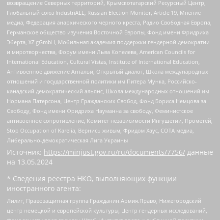
возвращение Северных территорий, Крымскотатарский Ресурсный Центр,
Глобальный союз IndustriALL, Russian Election Monitor, Article 19, Мнение
медиа, Федерация анархического черного креста, Радио Свободная Европа,
Германское общество изучения Восточной Европы, Фонд имени Фридриха
Эберта, XZ gGmbH, Мобильная академия поддержки гендерной демократии
и миротворчества, Форум имени Льва Копелева, American Councils for
International Education, Cultural Vistas, Institute of International Education,
Антивоенное движение Антальи, Открытый диалог, Школа международных
отношений и государственной политики им Питера Мунка, Российско-
канадский демократический альянс, Школа международных отношений им
Нормана Патерсона, Центр Гражданских Свобод, Фонд Бориса Немцова за
Свободу, Фонд имени Фридриха Науманна за свободу, Феминистское
антивоенное сопротивление, Комитет независимости Ингушетии, Прометей,
Stop Occupation of Karelia, Вернись живым, Фридом Хаус, СОТА медиа,
Либерально-демократическая Лига Украины
Источник:
https://minjust.gov.ru/ru/documents/7756/
данные
на
13.05.2024
* Сведения реестра НКО, выполняющих функции
иностранного агента:
Лилит, Правозащитная группа Гражданин.Армия.Право, Нижегородский
центр немецкой и европейской культуры, Центр гендерных исследований,