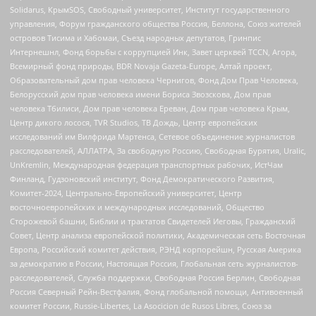
Solidarus, КрымSOS, Свободный университет, Институт государственного
управления, Форум гражданского общества Россия, Беллона, Союз жителей
островов Тисима и Хабомаи, Съезд народных депутатов, Гринпис
Интернешнл, Фонд борьбы с коррупцией Инк, Завет церквей TCCN, Агора,
Всемирный фонд природы, BDR Novaja Gazeta-Europe, Алтай проект,
Образовательный дом прав человека Чернигов, Фонд Дом Прав Человека,
Белорусский дом прав человека имени Бориса Звозскова, Дом прав
человека Тбилиси, Дом прав человека Ереван, Дом прав человека Крым,
Центр дикого лосося, TVR Studios, ТВ Дождь, Центр европейских
исследований им Вилфрида Мартенса, Сетевое объединение журналистов
расследователей, АЛЛАТРА, За свободную Россию, Свободная Бурятия, Uralic,
UnKremlin, Международная федерация транспортных рабочих, ИстЧам
Финланд, Гудзоновский институт, Фонд Демократического Развития,
Комитет-2024, Центрально-Европейский университет, Центр
восточноевропейских и международных исследований, Общество
Сторожевой башни, Библии и трактатов Свидетелей Иеговы, Гражданский
Совет, Центр анализа европейской политики, Академическая сеть Восточная
Европа, Российский комитет действия, РЭНД корпорейшн, Русская Америка
за демократию в России, Настоящая Россия, Глобальная сеть журналистов-
расследователей, Служба поддержки, Свободная Россия Берлин, Свободная
Россия Северный Рейн-Вестфалия, Фонд глобальной помощи, Антивоенный
комитет России, Russie-Libertes, La Asocicion de Rusos Libres, Союз за