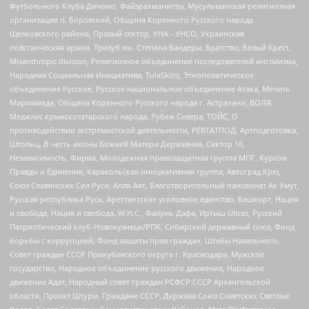
Футбольного Клуба Динамо, Файзрахманисты, Мусульманская религиозная
организация п. Боровский, Община Коренного Русского народа
Щелковского района, Правый сектор, УНА - УНСО, Украинская
повстанческая армия, Тризуб им. Степана Бандеры, Братство, Белый Крест,
Misanthropic division, Религиозное объединение последователей инглиизма,
Народная Социальная Инициатива, TulaSkins, Этнополитическое
объединение Русские, Русское национальное объединение Атака, Мечеть
Мирмамеда, Община Коренного Русского народа г. Астрахани, ВОЛЯ,
Меджлис крымскотатарского народа, Рубеж Севера, ТОЙС, О
противодействии экстремистской деятельности, РЕВТАТПОД, Артподготовка,
Штольц, В честь иконы Божией Матери Державная, Сектор 16,
Независимость, Фирма, Молодежная правозащитная группа МПГ, Курсом
Правды и Единения, Каракольская инициативная группа, Автоград Крю,
Союз Славянских Сил Руси, Алля-Аят, Благотворительный пансионат Ак Умут,
Русская республика Русь, Арестантское уголовное единство, Башкорт, Нация
и свобода, Нация и свобода, W.H.С., Фалунь Дафа, Иртыш Ultras, Русский
Патриотический клуб-Новокузнецк/РПК, Сибирский державный союз, Фонд
борьбы с коррупцией, Фонд защиты прав граждан, Штабы Навального,
Совет граждан СССР Прикубанского округа г. Краснодара, Мужское
государство, Народное объединение русского движения, Народное
движение Адат, Народный совет граждан РСФСР СССР Архангельской
области, Проект Штурм, Граждане СССР, Держава Союз Советских Светлых