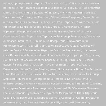
прессы, Гражданский контроль, Человек и Закон, Общественная комиссия
по сохранению наследия академика Сахарова, Информационное агентство
МЕМО. РУ, Институт региональной прессы, Институт Развития Свободы
Информации, Экозащита!-Женсовет, Общественный вердикт, Евразийская
антимонопольная ассоциация, Бедушев Петр Петрович, Дзугкоева Регина
Николаевна, Кривенко Сергей Владимирович, Милославский Павел
Юрьевич, Шнырова Ольга Вадимовна, Чанышева Лилия Айратовна,
Сидорович Ольга Борисовна, Туровский Александр Алексеевич, Васильева
Анастасия Евгеньевна, Ривина Анна Валерьевна, Бойко Анатолий
Николаевич, Дугин Сергей Георгиевич, Пивоваров Андрей Сергеевич,
Аверин Виталий Евгеньевич, Барахоев Магомед Бекханович, Шарипков
Олег Викторович, Мошель Ирина Ароновна, Шведов Григорий Сергеевич,
Пономарев Лев Александрович, Каргалицкий Борис Юльевич, Созаев
Валерий Валерьевич, Исламов Тимур Рифгатович, Романова Ольга
Евгеньевна, Щаров Сергей Алексадрович, Цирульников Борис Альбертович,
Гасан Ольга Павловна, Паутов Юрий Анатольевич, Верховский Александр
Маркович, Пислакова-Паркер Марина Петровна, Кочеткова Татьяна
Владимировна, Чуркина Наталья Валерьевна, Акимова Татьяна Николаевна,
Золотарева Екатерина Александровна, Рачинский Ян Збигневич, Жемкова
Елена Борисовна, Гудков Лев Дмитриевич, Илларионова Юлия Юрьевна,
Саранг Анна Васильевна, Захарова Светлана Сергеевна, Аверин Владимир
Анатольевич, Щур Татьяна Михайловна, Щур Николай Алексеевич,