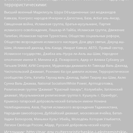
террористическими:
Высший военный Маджлисуль Шура Объединенных сил моджахедов
Кавказа, Конгресс народов Ичкерии и Дагестана, База, Асбат аль-Ансар,
Священная война, Исламская группа, Братья-мусульмане, Партия
исламского освобождения, Лашкар-И-Тайба, Исламская группа, Движение
Талибан, Исламская партия Туркестана, Общество социальных реформ,
Общество возрождения исламского наследия, Дом двух святых, Джунд аш-
Шам, Исламский джихад, Аль-Каида, Имарат Кавказ, АБТО, Правый сектор,
Исламское государство, Джабха аль-Нусра ли-Ахль аш-Шам, Народное
ополчение имени К. Минина и Д. Пожарского, Аджр от Аллаха Субхану уа
Тагьаля SHAM, АУМ Синрике, Муджахеды джамаата Ат-Тавхида Валь-Джихад,
Чистопольский Джамаат, Рохнамо ба суи давлати исломи, Террористическое
сообщество Сеть, Катиба Таухид валь-Джихад, Хайят Тахрир аш-Шам, Ахлю
Сунна Валь Джамаа, National Socialism/White Power, Артподготовка,
Религиозная группа “Джамаат “Красный пахарь”, Колумбайн, Хатлонский
джамаат, Мусульманская религиозная группа п. Кушкуль г. Оренбург,
Крымско-татарский добровольческий батальон имени Номана
Челебиджихана, Азов, Партия исламского возрождения Таджикистана,
Народная самооборона, Дуббайский джамаат, московская ячейка, Батал-
Хаджи Белхороев, Маньяки Культ Убийц, Молодёжь Которая Улыбается,
Легион Свобода России, Айдар, Русский добровольческий корпус
Источник:
http://nac.gov.ru/terroristicheskie-i-ekstremistskie-