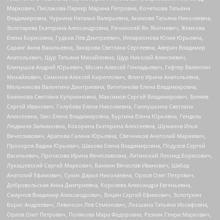
Маркович, Пислакова-Паркер Марина Петровна, Кочеткова Татьяна
Владимировна, Чуркина Наталья Валерьевна, Акимова Татьяна Николаевна,
Золотарева Екатерина Александровна, Рачинский Ян Збигневич, Жемкова
Елена Борисовна, Гудков Лев Дмитриевич, Илларионова Юлия Юрьевна,
Саранг Анна Васильевна, Захарова Светлана Сергеевна, Аверин Владимир
Анатольевич, Щур Татьяна Михайловна, Щур Николай Алексеевич,
Блинушов Андрей Юрьевич, Мосин Алексей Геннадьевич, Гефтер Валентин
Михайлович, Симонов Алексей Кириллович, Флиге Ирина Анатольевна,
Мельникова Валентина Дмитриевна, Вититинова Елена Владимировна,
Баженова Светлана Куприяновна, Максимов Сергей Владимирович, Беляев
Сергей Иванович, Голубева Елена Николаевна, Ганнушкина Светлана
Алексеевна, Закс Елена Владимировна, Буртина Елена Юрьевна, Гендель
Людмила Залмановна, Кокорина Екатерина Алексеевна, Шуманов Илья
Вячеславович, Арапова Галина Юрьевна, Свечников Анатолий Мариевич,
Прохоров Вадим Юрьевич, Шахова Елена Владимировна, Подузов Сергей
Васильевич, Протасова Ирина Вячеславовна, Литинский Леонид Борисович,
Лукашевский Сергей Маркович, Бахмин Вячеслав Иванович, Шабад
Анатолий Ефимович, Сухих Дарья Николаевна, Орлов Олег Петрович,
Добровольская Анна Дмитриевна, Королева Александра Евгеньевна,
Смирнов Владимир Александрович, Вицин Сергей Ефимович, Золотухин
Борис Андреевич, Левинсон Лев Семенович, Локшина Татьяна Иосифовна,
Орлов Олег Петрович, Полякова Мара Федоровна, Резник Генри Маркович,