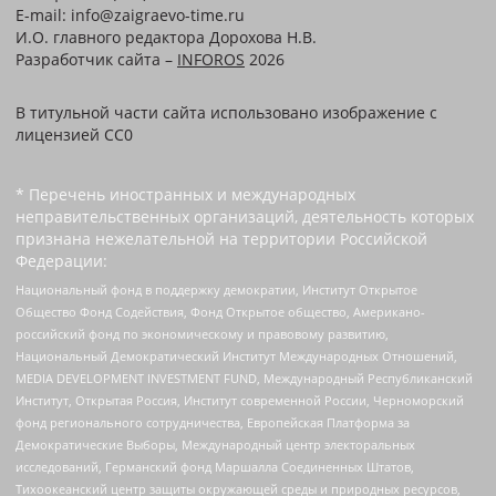
E-mail: info@zaigraevo-time.ru
И.О. главного редактора Дорохова Н.В.
Разработчик сайта –
INFOROS
2026
В титульной части сайта использовано изображение с
лицензией CC0
* Перечень иностранных и международных
неправительственных организаций, деятельность которых
признана нежелательной на территории Российской
Федерации:
Национальный фонд в поддержку демократии, Институт Открытое
Общество Фонд Содействия, Фонд Открытое общество, Американо-
российский фонд по экономическому и правовому развитию,
Национальный Демократический Институт Международных Отношений,
MEDIA DEVELOPMENT INVESTMENT FUND, Международный Республиканский
Институт, Открытая Россия, Институт современной России, Черноморский
фонд регионального сотрудничества, Европейская Платформа за
Демократические Выборы, Международный центр электоральных
исследований, Германский фонд Маршалла Соединенных Штатов,
Тихоокеанский центр защиты окружающей среды и природных ресурсов,