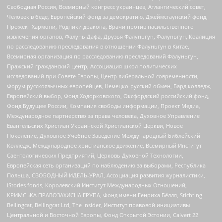
Свободная Россия, Всемирный конгресс украинцев, Атлантический совет,
Человек в беде, Европейский фонд за демократию, Джеймстаунский фонд,
Прожект Хармони, Родники дракона, Врачи против насильственного
извлечения органов, Фалунь Дафа, Друзья Фалуньгун, Фалуньгун, Коалиция
по расследованию преследования в отношении Фалуньгун в Китае,
Всемирная организация по расследованию преследований Фалуньгун,
Пражский гражданский центр, Ассоциация школ политических
исследований при Совете Европы, Центр либеральной современности,
Форум русскоязычных европейцев, Немецко-русский обмен, Бард колледж,
Европейский выбор, Фонд Ходорковского, Оксфордский российский фонд,
Фонд Будущее России, Компания свободы информации, Проект Медиа,
Международное партнерство за права человека, Духовное Управление
Евангельских Христиан Украинской Христианской Церкви, Новое
Поколение, Духовное Учебное Заведение Международный Библейский
Колледж, Международное христианское движение, Всемирный Институт
Саентологических Предприятий, Церковь Духовной Технологии,
Европейская сеть организаций по наблюдению за выборами, Республика
Польша, СВОБОДНЫЙ ИДЕЛЬ-УРАЛ, Ассоциация развития журналистики,
IStories fonds, Королевский Институт Международных Отношений,
КРИМСЬКА ПРАВОЗАХИСНА ГРУПА, Фонд имени Генриха Бёлля, Stichting
Bellingcat, Bellingcat Ltd, The Insider, Институт правовой инициативы
Центральной и Восточной Европы, Фонд Открытой Эстонии, Calvert 22