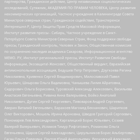
партнерства, Гражданское действие, Центр независимых социологических
исследований, Сутяжник, АКАДЕМИЯ ПО ПРАВАМ ЧЕЛОВЕКА, Центр развития
некоммерческих организаций, Частное учреждение в Калининграде Совета
Министров северных стран, Гражданское содействие, Трансперенси
Интернешнл-Р, Центр Защиты Прав Средств Массовой Информации,
Институт развития прессы - Сибирь, Частное учреждение в Санкт-
Петербурге Совета Министров Северных Стран, Фонд поддержки свободы
прессы, Гражданский контроль, Человек и Закон, Общественная комиссия
по сохранению наследия академика Сахарова, Информационное агентство
МЕМО. РУ, Институт региональной прессы, Институт Развития Свободы
Информации, Экозащита!-Женсовет, Общественный вердикт, Евразийская
антимонопольная ассоциация, Бедушев Петр Петрович, Дзугкоева Регина
Николаевна, Кривенко Сергей Владимирович, Милославский Павел
Юрьевич, Шнырова Ольга Вадимовна, Чанышева Лилия Айратовна,
Сидорович Ольга Борисовна, Туровский Александр Алексеевич, Васильева
Анастасия Евгеньевна, Ривина Анна Валерьевна, Бойко Анатолий
Николаевич, Дугин Сергей Георгиевич, Пивоваров Андрей Сергеевич,
Аверин Виталий Евгеньевич, Барахоев Магомед Бекханович, Шарипков
Олег Викторович, Мошель Ирина Ароновна, Шведов Григорий Сергеевич,
Пономарев Лев Александрович, Каргалицкий Борис Юльевич, Созаев
Валерий Валерьевич, Исламов Тимур Рифгатович, Романова Ольга
Евгеньевна, Щаров Сергей Алексадрович, Цирульников Борис Альбертович,
Гасан Ольга Павловна, Паутов Юрий Анатольевич, Верховский Александр