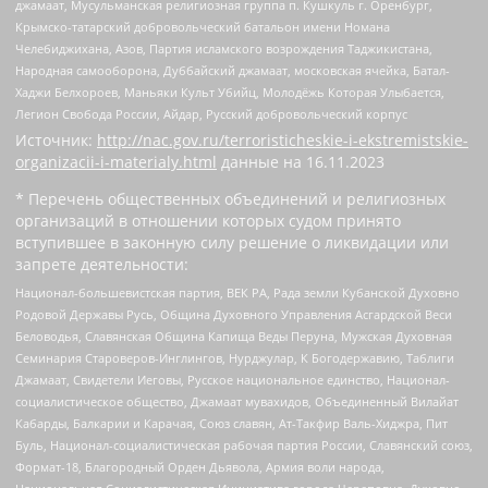
джамаат, Мусульманская религиозная группа п. Кушкуль г. Оренбург,
Крымско-татарский добровольческий батальон имени Номана
Челебиджихана, Азов, Партия исламского возрождения Таджикистана,
Народная самооборона, Дуббайский джамаат, московская ячейка, Батал-
Хаджи Белхороев, Маньяки Культ Убийц, Молодёжь Которая Улыбается,
Легион Свобода России, Айдар, Русский добровольческий корпус
Источник:
http://nac.gov.ru/terroristicheskie-i-ekstremistskie-
organizacii-i-materialy.html
данные на
16.11.2023
* Перечень общественных объединений и религиозных
организаций в отношении которых судом принято
вступившее в законную силу решение о ликвидации или
запрете деятельности:
Национал-большевистская партия, ВЕК РА, Рада земли Кубанской Духовно
Родовой Державы Русь, Община Духовного Управления Асгардской Веси
Беловодья, Славянская Община Капища Веды Перуна, Мужская Духовная
Семинария Староверов-Инглингов, Нурджулар, К Богодержавию, Таблиги
Джамаат, Свидетели Иеговы, Русское национальное единство, Национал-
социалистическое общество, Джамаат мувахидов, Объединенный Вилайат
Кабарды, Балкарии и Карачая, Союз славян, Ат-Такфир Валь-Хиджра, Пит
Буль, Национал-социалистическая рабочая партия России, Славянский союз,
Формат-18, Благородный Орден Дьявола, Армия воли народа,