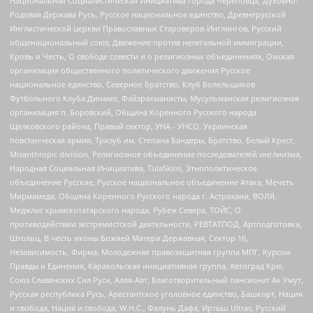
Национальная Социалистическая Инициатива города Череповца, Духовно-
Родовая Держава Русь, Русское национальное единство, Древнерусской
Инглистической церкви Православных Староверов-Инглингов, Русский
общенациональный союз, Движение против нелегальной иммиграции,
Кровь и Честь, О свободе совести и о религиозных объединениях, Омская
организация общественного политического движения Русское
национальное единство, Северное Братство, Клуб Болельщиков
Футбольного Клуба Динамо, Файзрахманисты, Мусульманская религиозная
организация п. Боровский, Община Коренного Русского народа
Щелковского района, Правый сектор, УНА - УНСО, Украинская
повстанческая армия, Тризуб им. Степана Бандеры, Братство, Белый Крест,
Misanthropic division, Религиозное объединение последователей инглиизма,
Народная Социальная Инициатива, TulaSkins, Этнополитическое
объединение Русские, Русское национальное объединение Атака, Мечеть
Мирмамеда, Община Коренного Русского народа г. Астрахани, ВОЛЯ,
Меджлис крымскотатарского народа, Рубеж Севера, ТОЙС, О
противодействии экстремистской деятельности, РЕВТАТПОД, Артподготовка,
Штольц, В честь иконы Божией Матери Державная, Сектор 16,
Независимость, Фирма, Молодежная правозащитная группа МПГ, Курсом
Правды и Единения, Каракольская инициативная группа, Автоград Крю,
Союз Славянских Сил Руси, Алля-Аят, Благотворительный пансионат Ак Умут,
Русская республика Русь, Арестантское уголовное единство, Башкорт, Нация
и свобода, Нация и свобода, W.H.С., Фалунь Дафа, Иртыш Ultras, Русский