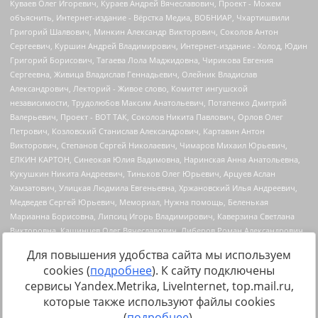
Для повышения удобства сайта мы используем
cookies (
подробнее
). К сайту подключены
сервисы Yandex.Metrika, LiveInternet, top.mail.ru,
Источник:
https://minjust.gov.ru/uploaded/files/reestr-
которые также используют файлы cookies
inostrannyih-agentov-22-03-2024.pdf
данные на
22.03.2024
(
подробнее
).