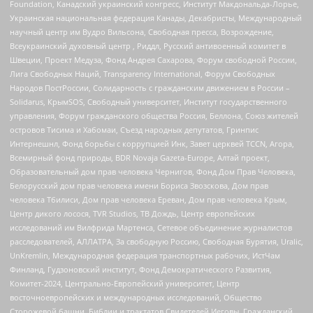
Foundation, Канадский украинский конгресс, Институт Макдональда-Лорье,
Украинская национальная федерация Канады, Декабристы, Международный
научный центр им Вудро Вильсона, Свободная пресса, Возрождение,
Всеукраинский духовный центр , Риддл, Русский антивоенный комитет в
Швеции, Проект Медуза, Фонд Андрея Сахарова, Форум свободной России,
Лига Свободных Наций, Transparеncy International, Форум Свободных
Народов ПостРоссии, Солидарность с гражданским движением в России –
Solidarus, КрымSOS, Свободный университет, Институт государственного
управления, Форум гражданского общества Россия, Беллона, Союз жителей
островов Тисима и Хабомаи, Съезд народных депутатов, Гринпис
Интернешнл, Фонд борьбы с коррупцией Инк, Завет церквей TCCN, Агора,
Всемирный фонд природы, BDR Novaja Gazeta-Europe, Алтай проект,
Образовательный дом прав человека Чернигов, Фонд Дом Прав Человека,
Белорусский дом прав человека имени Бориса Звозскова, Дом прав
человека Тбилиси, Дом прав человека Ереван, Дом прав человека Крым,
Центр дикого лосося, TVR Studios, ТВ Дождь, Центр европейских
исследований им Вилфрида Мартенса, Сетевое объединение журналистов
расследователей, АЛЛАТРА, За свободную Россию, Свободная Бурятия, Uralic,
UnKremlin, Международная федерация транспортных рабочих, ИстЧам
Финланд, Гудзоновский институт, Фонд Демократического Развития,
Комитет-2024, Центрально-Европейский университет, Центр
восточноевропейских и международных исследований, Общество
Сторожевой башни, Библии и трактатов Свидетелей Иеговы, Гражданский