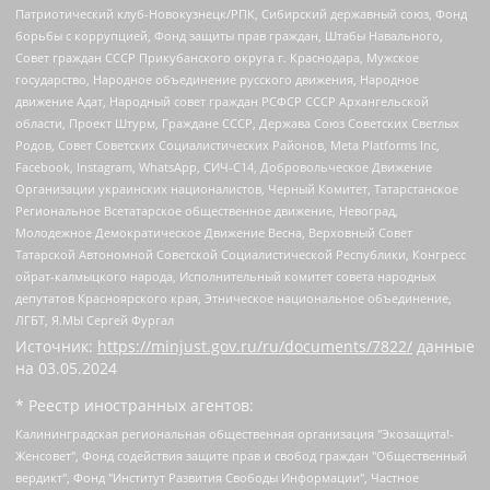
Патриотический клуб-Новокузнецк/РПК, Сибирский державный союз, Фонд
борьбы с коррупцией, Фонд защиты прав граждан, Штабы Навального,
Совет граждан СССР Прикубанского округа г. Краснодара, Мужское
государство, Народное объединение русского движения, Народное
движение Адат, Народный совет граждан РСФСР СССР Архангельской
области, Проект Штурм, Граждане СССР, Держава Союз Советских Светлых
Родов, Совет Советских Социалистических Районов, Meta Platforms Inc,
Facebook, Instagram, WhatsApp, СИЧ-С14, Добровольческое Движение
Организации украинских националистов, Черный Комитет, Татарстанское
Региональное Всетатарское общественное движение, Невоград,
Молодежное Демократическое Движение Весна, Верховный Совет
Татарской Автономной Советской Социалистической Республики, Конгресс
ойрат-калмыцкого народа, Исполнительный комитет совета народных
депутатов Красноярского края, Этническое национальное объединение,
ЛГБТ, Я.МЫ Сергей Фургал
Источник:
https://minjust.gov.ru/ru/documents/7822/
данные
на
03.05.2024
* Реестр иностранных агентов:
Калининградская региональная общественная организация "Экозащита!-Женсовет", Фонд содействия защите прав и свобод граждан "Общественный вердикт", Фонд "Институт Развития Свободы Информации", Частное учреждение "Информационное агентство МЕМО. РУ", Региональная общественная организация "Общественная комиссия по сохранению наследия академика Сахарова", Фонд поддержки свободы прессы, Санкт-Петербургская общественная правозащитная организация "Гражданский контроль", Межрегиональная общественная организация "Информационно-просветительский центр "Мемориал", Региональный Фонд "Центр Защиты Прав Средств Массовой Информации", с 05.12.2023 Фонд "Центр Защиты Прав Средств массовой информации", Региональная общественная благотворительная организация помощи беженцам и мигрантам "Гражданское содействие", Негосударственное образовательное учреждение дополнительного профессионального образования (повышение квалификации) специалистов "АКАДЕМИЯ ПО ПРАВАМ ЧЕЛОВЕКА", Свердловская региональная общественная организация "Сутяжник", Автономная некоммерческая организация "Центр независимых социологических исследований", Союз общественных объединений "Российский исследовательский центр по правам человека", Региональное общественное учреждение научно-информационный центр "МЕМОРИАЛ", Некоммерческая организация "Фонд защиты гласности", Автономная некоммерческая организация "Институт прав человека", Городская общественная организация "Екатеринбургское общество "МЕМОРИАЛ", Городская общественная организация "Рязанское историко-просветительское и правозащитное общество "Мемориал" (Рязанский Мемориал), Челябинский региональный орган общественной самодеятельности – женское общественное объединение "Женщины Евразии", Челябинский региональный орган общественной самодеятельности "Уральская правозащитная группа", Фонд содействия защите здоровья и социальной справедливости имени Андрея Рылькова, Автономная Некоммерческая Организация "Аналитический Центр Юрия Левады", Автономная некоммерческая организация социальной поддержки населения "Проект Апрель", Региональная общественная организация помощи женщинам и детям, находящимся в кризисной ситуации "Информационно-методический центр "Анна", Фонд содействия развитию массовых коммуникаций и правовому просвещению "Так-так-Так", Фонд содействия устойчивому развитию "Серебряная тайга", Свердловский региональный общественный фонд социальных проектов "Новое время", "Idel.Реалии", Кавказ.Реалии, Крым.Реалии, Телеканал Настоящее Время, Татаро-башкирская служба Радио Свобода (Azatliq Radiosi), Радио Свободная Европа/Радио Свобода (PCE/PC), "Сибирь.Реалии", "Фактограф", Благотворительный фонд помощи осужденным и их семьям, Автономная некоммерческая организация "Институт глобализации и социальных движений", Фонд "В защиту прав заключенных", Частное учреждение "Центр поддержки и содействия развитию средств массовой информации", Пензенский региональный общественный благотворительный фонд "Гражданский союз", "Север.Реалии", Некоммерческая организация Фонд "Правовая инициатива", Общество с ограниченной ответственностью "Радио Свободная Европа/Радио Свобода", Чешское информационное агентство "MEDIUM-ORIENT", Красноярская региональная общественная организация "Мы против СПИДа", Камалягин Денис Николаевич, Маркелов Сергей Евгеньевич, Пономарев Лев Александрович, Савицкая Людмила Алексеевна, Автономная некоммерческая организация "Центр по работе с проблемой насилия "НАСИЛИЮ.НЕТ", Межрегиональный профессиональный союз работников здравоохранения "Альянс врачей", Юридическое лицо, зарегистрированное в Латвийской Республике, SIA "Medusa Project" (регистрационный номер 40103797863, дата регистрации 10.06.2014), Некоммерческая организация "Фонд по борьбе с коррупцией", Автономная некоммерческая организация "Институт права и публичной политики", Баданин Роман Сергеевич, Гликин Максим Александрович, Железнова Мария Михайловна, Лукьянова Юлия Сергеевна, Маетная Елизавета Витальевна, Маняхин Петр Борисович, Чуракова Ольга Владимировна, Ярош Юлия Петровна, Юридическое лицо "The Insider SIA", зарегистрированное в Риге, Латвийская Республика (дата регистрации 26.06.2015), являющееся администратором доменного имени интернет-издания "The Insider SIA", https://theins.ru, Постернак Алексей Евгеньевич, Рубин Михаил Аркадьевич, Анин Роман Александрович, Юридическое лицо Istories fonds, зарегистрированное в Латвийской Республике (регистрационный номер 50008295751, дата регистрации 24.02.2020), Великовский Дмитрий Александрович, Долинина Ирина Николаевна, Мароховская Алеся Алексеевна, Шлейнов Роман Юрьевич, Шмагун Олеся Валентиновна, Общество с ограниченной ответственностью "Альтаир 2021", Общество с ограниченной ответственностью "Вега 2021", Общество с ограниченной ответственностью "Главный редактор 2021", Общество с ограниченной ответственностью "Ромашки монолит", Важенков Артем Валерьевич, Ивановская областная общественная организация "Центр гендерных исследований", Гурман Юрий Альбертович, Медиапроект "ОВД-Инфо", Егоров Владимир Владимирович, Жилинский Владимир Александрович, Общество с ограниченной ответственностью "ЗП", Иванова София Юрьевна, Карезина Инна Павловна, Кильтау Екатерина Викторовна, Петров Алексей Викторович, Пискунов Сергей Евгеньевич, Смирнов Сергей Сергеевич, Тихонов Михаил Сергеевич, Общество с ограниченной ответственностью "ЖУРНАЛИСТ-ИНОСТРАННЫЙ АГЕНТ", Арапова Галина Юрьевна, Вольтская Татьяна Анатольевна, Американская компания "Mason G.E.S. Anonymous Foundation" (США), являющаяся владельцем интернет-издания https://mnews.world/, Компания "Stichting Bellingcat", зарегистрированная в Нидерландах (дата регистрации 11.07.2018), Захаров Андрей Вячеславович, Клепиковская Екатерина Дмитриевна, Общество с ограниченной ответственностью "МЕМО", Перл Роман Александрович, Симонов Евгений Алексеевич, Соловьева Елена Анатольевна, Сотников Даниил Владимирович, Сурначева Елизавета Дмитриевна, Автономная некоммерческая организация по защите прав человека и информированию населения "Якутия – Наше Мнение", Общество с ограниченной ответственностью "Москоу диджитал медиа", с 26.01.2023 Общество с ограниченной ответственностью "Чайка Белые сады", Ветошкина Валерия Валерьевна, Заговора Максим Александрович, Межрегиональное общественное движение "Российская ЛГБТ - сеть", Оленичев Максим Владимирович, Павлов Иван Юрьевич, Скворцова Елена Сергеевна, Общество с ограниченной ответственностью "Как бы инагент", Кочетков Игорь Викторович, Общество с ограниченной ответственностью "Честные выборы", Еланчик Олег Александрович, Общество с ограниченной ответственностью "Нобелевский призыв", Гималова Регина Эмилевна, Григорьев Андрей Валерьевич, Григорьева Алина Александровна, Ассоциация по содействию защите прав призывников, альтернативнослужащих и военнослужащих "Правозащитная группа "Гражданин.Армия.Право", Хисамова Регина Фаритовна, Автономная некоммерческая организация по реализации социально-правовых программ "Лилит", Дальневосточное общественное движение "Маяк", Санкт-Петербургская ЛГБТ-инициативная группа "Выход", Инициативная группа ЛГБТ+ "Реверс", Алексеев Андрей Викторович, Бекбулатова Таисия Львовна, Беляев Иван Михайлович, Владыкина Елена Сергеевна, Гельман Марат Александрович, Никульшина Вероника Юрьевна, Толоконникова Надежда Андреевна, Шендерович Виктор Анатольевич, Общество с ограниченной ответственностью "Данное сообщение", Общество с ограниченной ответственностью Издательский дом "Новая глава", Айнбиндер Александра Александровна, Московский комьюнити-центр для ЛГБТ+инициатив, Благотворительный фонд развития филантропии, Deutsche Welle (Германия, Kurt-Schumacher-Strasse 3, 53113 Bonn), Борзунова Мария Михайловна, Воробьев Виктор Викторович, Голубева Анна Львовна, Константинова Алла Михайловна, Малкова Ирина Владимировна, Мурадов Мурад Абдулгалимович, Осетинская Елизавета Николаевна, Понасенков Евгений Николаевич, Ганапольский Матвей Юрьевич, Киселев Евгений Алексеевич, Борухович Ирина Григорьевна, Дремин Иван Тимофеевич, Дубровский Дмитрий Викторович, Красноярская региональная общественная организация поддержки и развития альтернативных образовательных технологий и межкультурных коммуникаций "ИНТЕРРА", Маяковская Екатерина Алексеевна, Фейгин Марк Захарович, Филимонов Андрей Викторович, Дзугкоева Регина Николаевна, Доброхотов Роман Александрович, Дудь Юрий Александрович, Елкин Сергей Владимирович, Кругликов Кирилл Игоревич, Сабунаева Мария Леонидовна, Семенов Алексей Владимирович, Шаинян Карен Багратович, Шульман Екатерина Михайловна, Асафьев Артур Валерьевич, Вахштайн Виктор Семенович, Венедиктов Алексей Алексеевич, Лушникова Екатерина Евгеньевна, Волков Леонид Михайлович, Невзоров Александр Глебович, Пархоменко Сергей Борисович, Сироткин Ярослав Николаевич, Кара-Мурза Владимир Владимирович, Баранова Наталья Владимировна, Гозман Леонид Яковлевич, Кагарлицкий Борис Юльевич, Климарев Михаил Валерьевич, Милов Владимир Станиславович, Автономная некоммерческая организация Краснодарский центр современного искусства "Типография", Моргенштерн Алишер Тагирович, Соболь Любовь Эдуардовна, Общество с ограниченной ответственностью "ЛИЗА НОРМ", Каспаров Гарри Кимович, Ходорковский Михаил Борисович, Общество с ограниченной ответственностью "Апрельские тезисы", Данилович Ирина Брониславовна, Кашин Олег Владимирович, Петров Николай Владимирович, Пивоваров Алексей Владимирович, Соколов Михаил Владимирович, Цветкова Юлия Владимировна, Чичваркин Евгений Александрович, Комитет против пыток/Команда против пыток, Общество с ограниченной ответственностью "Первый научный", Общество с ограниченной ответственностью "Вертолет и ко", Белоцерковская Вероника Борисовна, Кац Максим Евгеньевич, Лазарева Татьяна Юрьевна, Шаведдинов Руслан Табризович, Яшин Илья Валерьевич, Общество с ограниченной ответственностью "Иноагент ААВ", Алешковский Дмитрий Петрович, Альбац Евгения Марковна, Быков Дмитрий Львович, Галямина Юлия Евгеньевна, Лойко Сергей Леонидович, Мартынов Кирилл Константинович, Медведев Сергей Александрович, Крашенинников Федор Геннадиевич, Гордеева Катерина Вл