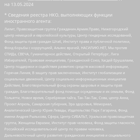
на
13.05.2024
* Сведения реестра НКО, выполняющих функции
иностранного агента:
Лилит, Правозащитная группа Гражданин.Армия.Право, Нижегородский
центр немецкой и европейской культуры, Центр гендерных исследований,
Фонд защиты прав граждан Штаб, Институт права и публичной политики,
Фонд борьбы с коррупцией, Альянс врачей, НАСИЛИЮ.НЕТ, Мы против
СПИДа, СВЕЧА, Гуманитарное действие, Открытый Петербург, Лига
Избирателей, Правовая инициатива, Гражданский Союз, Хасдей Ерушалаим,
Центр поддержки и содействия развитию средств массовой информации,
Горячая Линия, В защиту прав заключенных, Институт глобализации и
социальных движений, Центр социально-информационных инициатив
Действие, Благотворительный фонд охраны здоровья и защиты прав
граждан, Благотворительный фонд помощи осужденным и их семьям, Фонд
Тольятти, Новое время, Серебряная тайга, Так-Так-Так, Сова, центр Анна,
Проект Апрель, Самарская губерния, Эра здоровья, Мемориал,
Аналитический Центр Юрия Левады, Издательство Парк Гагарина, Фонд
имени Андрея Рылькова, Сфера, Центр СИБАЛЬТ, Уральская правозащитная
группа, Женщины Евразии, Институт прав человека, Фонд защиты гласности,
Российский исследовательский центр по правам человека,
Дальневосточный центр развития гражданских инициатив и социального