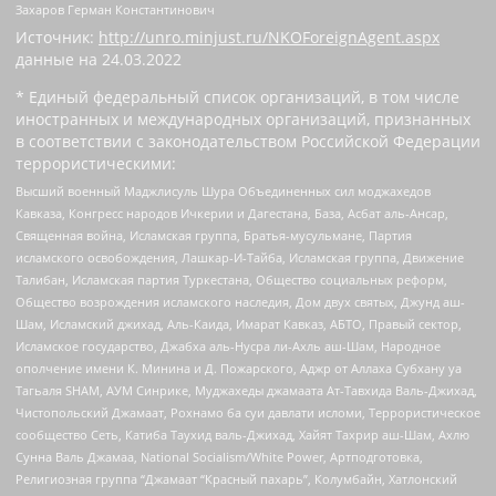
Захаров Герман Константинович
Источник:
http://unro.minjust.ru/NKOForeignAgent.aspx
данные на
24.03.2022
* Единый федеральный список организаций, в том числе
иностранных и международных организаций, признанных
в соответствии с законодательством Российской Федерации
террористическими:
Высший военный Маджлисуль Шура Объединенных сил моджахедов
Кавказа, Конгресс народов Ичкерии и Дагестана, База, Асбат аль-Ансар,
Священная война, Исламская группа, Братья-мусульмане, Партия
исламского освобождения, Лашкар-И-Тайба, Исламская группа, Движение
Талибан, Исламская партия Туркестана, Общество социальных реформ,
Общество возрождения исламского наследия, Дом двух святых, Джунд аш-
Шам, Исламский джихад, Аль-Каида, Имарат Кавказ, АБТО, Правый сектор,
Исламское государство, Джабха аль-Нусра ли-Ахль аш-Шам, Народное
ополчение имени К. Минина и Д. Пожарского, Аджр от Аллаха Субхану уа
Тагьаля SHAM, АУМ Синрике, Муджахеды джамаата Ат-Тавхида Валь-Джихад,
Чистопольский Джамаат, Рохнамо ба суи давлати исломи, Террористическое
сообщество Сеть, Катиба Таухид валь-Джихад, Хайят Тахрир аш-Шам, Ахлю
Сунна Валь Джамаа, National Socialism/White Power, Артподготовка,
Религиозная группа “Джамаат “Красный пахарь”, Колумбайн, Хатлонский