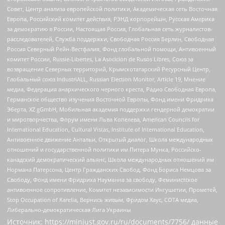
Совет, Центр анализа европейской политики, Академическая сеть Восточная
Европа, Российский комитет действия, РЭНД корпорейшн, Русская Америка
за демократию в России, Настоящая Россия, Глобальная сеть журналистов-
расследователей, Служба поддержки, Свободная Россия Берлин, Свободная
Россия Северный Рейн-Вестфалия, Фонд глобальной помощи, Антивоенный
комитет России, Russie-Libertes, La Asocicion de Rusos Libres, Союз за
возвращение Северных территорий, Крымскотатарский Ресурсный Центр,
Глобальный союз IndustriALL, Russian Election Monitor, Article 19, Мнение
медиа, Федерация анархического черного креста, Радио Свободная Европа,
Германское общество изучения Восточной Европы, Фонд имени Фридриха
Эберта, XZ gGmbH, Мобильная академия поддержки гендерной демократии
и миротворчества, Форум имени Льва Копелева, American Councils for
International Education, Cultural Vistas, Institute of International Education,
Антивоенное движение Антальи, Открытый диалог, Школа международных
отношений и государственной политики им Питера Мунка, Российско-
канадский демократический альянс, Школа международных отношений им
Нормана Патерсона, Центр Гражданских Свобод, Фонд Бориса Немцова за
Свободу, Фонд имени Фридриха Науманна за свободу, Феминистское
антивоенное сопротивление, Комитет независимости Ингушетии, Прометей,
Stop Occupation of Karelia, Вернись живым, Фридом Хаус, СОТА медиа,
Либерально-демократическая Лига Украины
Источник:
https://minjust.gov.ru/ru/documents/7756/
данные