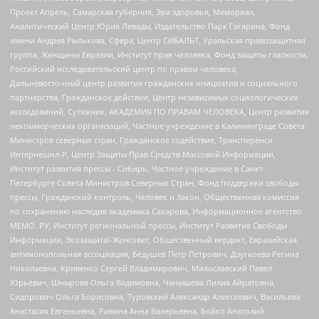
Проект Апрель, Самарская губерния, Эра здоровья, Мемориал,
Аналитический Центр Юрия Левады, Издательство Парк Гагарина, Фонд
имени Андрея Рылькова, Сфера, Центр СИБАЛЬТ, Уральская правозащитная
группа, Женщины Евразии, Институт прав человека, Фонд защиты гласности,
Российский исследовательский центр по правам человека,
Дальневосточный центр развития гражданских инициатив и социального
партнерства, Гражданское действие, Центр независимых социологических
исследований, Сутяжник, АКАДЕМИЯ ПО ПРАВАМ ЧЕЛОВЕКА, Центр развития
некоммерческих организаций, Частное учреждение в Калининграде Совета
Министров северных стран, Гражданское содействие, Трансперенси
Интернешнл-Р, Центр Защиты Прав Средств Массовой Информации,
Институт развития прессы - Сибирь, Частное учреждение в Санкт-
Петербурге Совета Министров Северных Стран, Фонд поддержки свободы
прессы, Гражданский контроль, Человек и Закон, Общественная комиссия
по сохранению наследия академика Сахарова, Информационное агентство
МЕМО. РУ, Институт региональной прессы, Институт Развития Свободы
Информации, Экозащита!-Женсовет, Общественный вердикт, Евразийская
антимонопольная ассоциация, Бедушев Петр Петрович, Дзугкоева Регина
Николаевна, Кривенко Сергей Владимирович, Милославский Павел
Юрьевич, Шнырова Ольга Вадимовна, Чанышева Лилия Айратовна,
Сидорович Ольга Борисовна, Туровский Александр Алексеевич, Васильева
Анастасия Евгеньевна, Ривина Анна Валерьевна, Бойко Анатолий