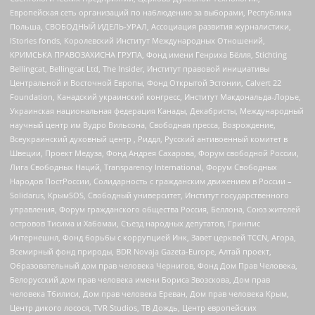
Европейская сеть организаций по наблюдению за выборами, Республика
Польша, СВОБОДНЫЙ ИДЕЛЬ-УРАЛ, Ассоциация развития журналистики,
IStories fonds, Королевский Институт Международных Отношений,
КРИМСЬКА ПРАВОЗАХИСНА ГРУПА, Фонд имени Генриха Бёлля, Stichting
Bellingcat, Bellingcat Ltd, The Insider, Институт правовой инициативы
Центральной и Восточной Европы, Фонд Открытой Эстонии, Calvert 22
Foundation, Канадский украинский конгресс, Институт Макдональда-Лорье,
Украинская национальная федерация Канады, Декабристы, Международный
научный центр им Вудро Вильсона, Свободная пресса, Возрождение,
Всеукраинский духовный центр , Риддл, Русский антивоенный комитет в
Швеции, Проект Медуза, Фонд Андрея Сахарова, Форум свободной России,
Лига Свободных Наций, Transparеncy International, Форум Свободных
Народов ПостРоссии, Солидарность с гражданским движением в России –
Solidarus, КрымSOS, Свободный университет, Институт государственного
управления, Форум гражданского общества Россия, Беллона, Союз жителей
островов Тисима и Хабомаи, Съезд народных депутатов, Гринпис
Интернешнл, Фонд борьбы с коррупцией Инк, Завет церквей TCCN, Агора,
Всемирный фонд природы, BDR Novaja Gazeta-Europe, Алтай проект,
Образовательный дом прав человека Чернигов, Фонд Дом Прав Человека,
Белорусский дом прав человека имени Бориса Звозскова, Дом прав
человека Тбилиси, Дом прав человека Ереван, Дом прав человека Крым,
Центр дикого лосося, TVR Studios, ТВ Дождь, Центр европейских