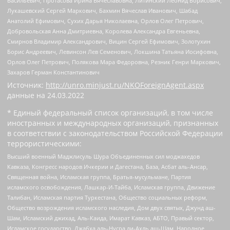
Васильевич, Протасова Ирина Вячеславовна, Литинский Леонид Борисович,
Лукашевский Сергей Маркович, Бахмин Вячеслав Иванович, Шабад
Анатолий Ефимович, Сухих Дарья Николаевна, Орлов Олег Петрович,
Добровольская Анна Дмитриевна, Королева Александра Евгеньевна,
Смирнов Владимир Александрович, Вицин Сергей Ефимович, Золотухин
Борис Андреевич, Левинсон Лев Семенович, Локшина Татьяна Иосифовна,
Орлов Олег Петрович, Полякова Мара Федоровна, Резник Генри Маркович,
Захаров Герман Константинович
Источник:
http://unro.minjust.ru/NKOForeignAgent.aspx
данные на
24.03.2022
* Единый федеральный список организаций, в том числе
иностранных и международных организаций, признанных
в соответствии с законодательством Российской Федерации
террористическими:
Высший военный Маджлисуль Шура Объединенных сил моджахедов
Кавказа, Конгресс народов Ичкерии и Дагестана, База, Асбат аль-Ансар,
Священная война, Исламская группа, Братья-мусульмане, Партия
исламского освобождения, Лашкар-И-Тайба, Исламская группа, Движение
Талибан, Исламская партия Туркестана, Общество социальных реформ,
Общество возрождения исламского наследия, Дом двух святых, Джунд аш-
Шам, Исламский джихад, Аль-Каида, Имарат Кавказ, АБТО, Правый сектор,
Исламское государство, Джабха аль-Нусра ли-Ахль аш-Шам, Народное