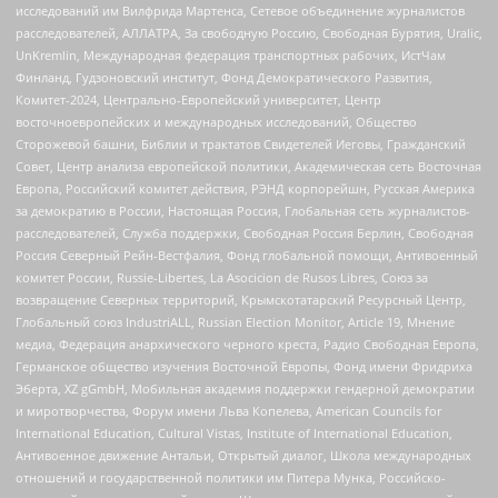
исследований им Вилфрида Мартенса, Сетевое объединение журналистов
расследователей, АЛЛАТРА, За свободную Россию, Свободная Бурятия, Uralic,
UnKremlin, Международная федерация транспортных рабочих, ИстЧам
Финланд, Гудзоновский институт, Фонд Демократического Развития,
Комитет-2024, Центрально-Европейский университет, Центр
восточноевропейских и международных исследований, Общество
Сторожевой башни, Библии и трактатов Свидетелей Иеговы, Гражданский
Совет, Центр анализа европейской политики, Академическая сеть Восточная
Европа, Российский комитет действия, РЭНД корпорейшн, Русская Америка
за демократию в России, Настоящая Россия, Глобальная сеть журналистов-
расследователей, Служба поддержки, Свободная Россия Берлин, Свободная
Россия Северный Рейн-Вестфалия, Фонд глобальной помощи, Антивоенный
комитет России, Russie-Libertes, La Asocicion de Rusos Libres, Союз за
возвращение Северных территорий, Крымскотатарский Ресурсный Центр,
Глобальный союз IndustriALL, Russian Election Monitor, Article 19, Мнение
медиа, Федерация анархического черного креста, Радио Свободная Европа,
Германское общество изучения Восточной Европы, Фонд имени Фридриха
Эберта, XZ gGmbH, Мобильная академия поддержки гендерной демократии
и миротворчества, Форум имени Льва Копелева, American Councils for
International Education, Cultural Vistas, Institute of International Education,
Антивоенное движение Антальи, Открытый диалог, Школа международных
отношений и государственной политики им Питера Мунка, Российско-