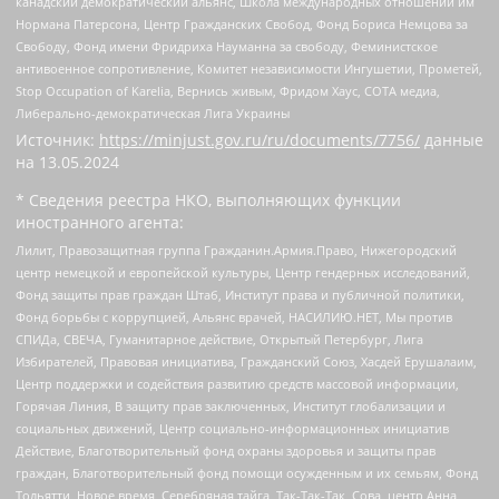
канадский демократический альянс, Школа международных отношений им
Нормана Патерсона, Центр Гражданских Свобод, Фонд Бориса Немцова за
Свободу, Фонд имени Фридриха Науманна за свободу, Феминистское
антивоенное сопротивление, Комитет независимости Ингушетии, Прометей,
Stop Occupation of Karelia, Вернись живым, Фридом Хаус, СОТА медиа,
Либерально-демократическая Лига Украины
Источник:
https://minjust.gov.ru/ru/documents/7756/
данные
на
13.05.2024
* Сведения реестра НКО, выполняющих функции
иностранного агента:
Лилит, Правозащитная группа Гражданин.Армия.Право, Нижегородский
центр немецкой и европейской культуры, Центр гендерных исследований,
Фонд защиты прав граждан Штаб, Институт права и публичной политики,
Фонд борьбы с коррупцией, Альянс врачей, НАСИЛИЮ.НЕТ, Мы против
СПИДа, СВЕЧА, Гуманитарное действие, Открытый Петербург, Лига
Избирателей, Правовая инициатива, Гражданский Союз, Хасдей Ерушалаим,
Центр поддержки и содействия развитию средств массовой информации,
Горячая Линия, В защиту прав заключенных, Институт глобализации и
социальных движений, Центр социально-информационных инициатив
Действие, Благотворительный фонд охраны здоровья и защиты прав
граждан, Благотворительный фонд помощи осужденным и их семьям, Фонд
Тольятти, Новое время, Серебряная тайга, Так-Так-Так, Сова, центр Анна,