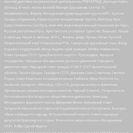
противодействии экстремистской деятельности, РЕВТАТПОД, Артподготовка,
Штольц, В честь иконы Божией Матери Державная, Сектор 16,
Независимость, Фирма, Молодежная правозащитная группа МПГ, Курсом
Правды и Единения, Каракольская инициативная группа, Автоград Крю,
Союз Славянских Сил Руси, Алля-Аят, Благотворительный пансионат Ак Умут,
Русская республика Русь, Арестантское уголовное единство, Башкорт, Нация
и свобода, Нация и свобода, W.H.С., Фалунь Дафа, Иртыш Ultras, Русский
Патриотический клуб-Новокузнецк/РПК, Сибирский державный союз, Фонд
борьбы с коррупцией, Фонд защиты прав граждан, Штабы Навального,
Совет граждан СССР Прикубанского округа г. Краснодара, Мужское
государство, Народное объединение русского движения, Народное
движение Адат, Народный совет граждан РСФСР СССР Архангельской
области, Проект Штурм, Граждане СССР, Держава Союз Советских Светлых
Родов, Совет Советских Социалистических Районов, Meta Platforms Inc,
Facebook, Instagram, WhatsApp, СИЧ-С14, Добровольческое Движение
Организации украинских националистов, Черный Комитет, Татарстанское
Региональное Всетатарское общественное движение, Невоград,
Молодежное Демократическое Движение Весна, Верховный Совет
Татарской Автономной Советской Социалистической Республики, Конгресс
ойрат-калмыцкого народа, Исполнительный комитет совета народных
депутатов Красноярского края, Этническое национальное объединение,
ЛГБТ, Я.МЫ Сергей Фургал