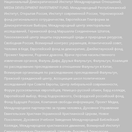
Национальный Демократический Институт Международных Отношений,
MEDIA DEVELOPMENT INVESTMENT FUND, Международный Республиканский
Институт, Открытая Россия, Институт современной России, Черноморский
фонд регионального сотрудничества, Европейская Платформа за
Демократические Выборы, Международный центр электоральных
исследований, Германский фонд Маршалла Соединенных Штатов,
Тихоокеанский центр защиты окружающей среды и природных ресурсов,
Свободная Россия, Всемирный конгресс украинцев, Атлантический совет,
Человек в беде, Европейский фонд за демократию, Джеймстаунский фонд,
Прожект Хармони, Родники дракона, Врачи против насильственного
извлечения органов, Фалунь Дафа, Друзья Фалуньгун, Фалуньгун, Коалиция
по расследованию преследования в отношении Фалуньгун в Китае,
Всемирная организация по расследованию преследований Фалуньгун,
Пражский гражданский центр, Ассоциация школ политических
исследований при Совете Европы, Центр либеральной современности,
Форум русскоязычных европейцев, Немецко-русский обмен, Бард колледж,
Европейский выбор, Фонд Ходорковского, Оксфордский российский фонд,
Фонд Будущее России, Компания свободы информации, Проект Медиа,
Международное партнерство за права человека, Духовное Управление
Евангельских Христиан Украинской Христианской Церкви, Новое
Поколение, Духовное Учебное Заведение Международный Библейский
Колледж, Международное христианское движение, Всемирный Институт
Саентологических Предприятий, Церковь Духовной Технологии,