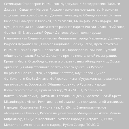
Семинария Староверов-Инглингов, Нурджулар, К Богодержавию, Таблиги
Джамаат, Свидетели Иеговы, Русское национальное единство, Национал-
социалистическое общество, Джамаат мувахидов, Объединенный Вилайат
Кабарды, Балкарии и Карачая, Союз славян, Ат-Такфир Валь-Хиджра, Пит
Буль, Национал-социалистическая рабочая партия России, Славянский союз,
Формат-18, Благородный Орден Дьявола, Армия воли народа,
Национальная Социалистическая Инициатива города Череповца, Духовно-
Родовая Держава Русь, Русское национальное единство, Древнерусской
Инглистической церкви Православных Староверов-Инглингов, Русский
общенациональный союз, Движение против нелегальной иммиграции,
Кровь и Честь, О свободе совести и о религиозных объединениях, Омская
организация общественного политического движения Русское
национальное единство, Северное Братство, Клуб Болельщиков
Футбольного Клуба Динамо, Файзрахманисты, Мусульманская религиозная
организация п. Боровский, Община Коренного Русского народа
Щелковского района, Правый сектор, УНА - УНСО, Украинская
повстанческая армия, Тризуб им. Степана Бандеры, Братство, Белый Крест,
Misanthropic division, Религиозное объединение последователей инглиизма,
Народная Социальная Инициатива, TulaSkins, Этнополитическое
объединение Русские, Русское национальное объединение Атака, Мечеть
Мирмамеда, Община Коренного Русского народа г. Астрахани, ВОЛЯ,
Меджлис крымскотатарского народа, Рубеж Севера, ТОЙС, О