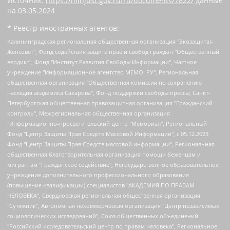
Источник:
https://minjust.gov.ru/ru/documents/7822/
данные
на
03.05.2024
* Реестр иностранных агентов:
Калининградская региональная общественная организация "Экозащита!-Женсовет", Фонд содействия защите прав и свобод граждан "Общественный вердикт", Фонд "Институт Развития Свободы Информации", Частное учреждение "Информационное агентство МЕМО. РУ", Региональная общественная организация "Общественная комиссия по сохранению наследия академика Сахарова", Фонд поддержки свободы прессы, Санкт-Петербургская общественная правозащитная организация "Гражданский контроль", Межрегиональная общественная организация "Информационно-просветительский центр "Мемориал", Региональный Фонд "Центр Защиты Прав Средств Массовой Информации", с 05.12.2023 Фонд "Центр Защиты Прав Средств массовой информации", Региональная общественная благотворительная организация помощи беженцам и мигрантам "Гражданское содействие", Негосударственное образовательное учреждение дополнительного профессионального образования (повышение квалификации) специалистов "АКАДЕМИЯ ПО ПРАВАМ ЧЕЛОВЕКА", Свердловская региональная общественная организация "Сутяжник", Автономная некоммерческая организация "Центр независимых социологических исследований", Союз общественных объединений "Российский исследовательский центр по правам человека", Региональное общественное учреждение научно-информационный центр "МЕМОРИАЛ", Некоммерческая организация "Фонд защиты гласности", Автономная некоммерческая организация "Институт прав человека", Городская общественная организация "Екатеринбургское общество "МЕМОРИАЛ", Городская общественная организация "Рязанское историко-просветительское и правозащитное общество "Мемориал" (Рязанский Мемориал), Челябинский региональный орган общественной самодеятельности – женское общественное объединение "Женщины Евразии", Челябинский региональный орган общественной самодеятельности "Уральская правозащитная группа", Фонд содействия защите здоровья и социальной справедливости имени Андрея Рылькова, Автономная Некоммерческая Организация "Аналитический Центр Юрия Левады", Автономная некоммерческая организация социальной поддержки населения "Проект Апрель", Региональная общественная организация помощи женщинам и детям, находящимся в кризисной ситуации "Информационно-методический центр "Анна", Фонд содействия развитию массовых коммуникаций и правовому просвещению "Так-так-Так", Фонд содействия устойчивому развитию "Серебряная тайга", Свердловский региональный общественный фонд социальных проектов "Новое время", "Idel.Реалии", Кавказ.Реалии, Крым.Реалии, Телеканал Настоящее Время, Татаро-башкирская служба Радио Свобода (Azatliq Radiosi), Радио Свободная Европа/Радио Свобода (PCE/PC), "Сибирь.Реалии", "Фактограф", Благотворительный фонд помощи осужденным и их семьям, Автономная некоммерческая организация "Институт глобализации и социальных движений", Фонд "В защиту прав заключенных", Частное учреждение "Центр поддержки и содействия развитию средств массовой информации", Пензенский региональный общественный благотворительный фонд "Гражданский союз", "Север.Реалии", Некоммерческая организация Фонд "Правовая инициатива", Общество с ограниченной ответственностью "Радио Свободная Европа/Радио Свобода", Чешское информационное агентство "MEDIUM-ORIENT", Красноярская региональная общественная организация "Мы против СПИДа", Камалягин Денис Николаевич, Маркелов Сергей Евгеньевич, Пономарев Лев Александрович, Савицкая Людмила Алексеевна, Автономная некоммерческая организация "Центр по работе с проблемой насилия "НАСИЛИЮ.НЕТ", Межрегиональный профессиональный союз работников здравоохранения "Альянс врачей", Юридическое лицо, зарегистрированное в Латвийской Республике, SIA "Medusa Project" (регистрационный номер 40103797863, дата регистрации 10.06.2014), Некоммерческая организация "Фонд по борьбе с коррупцией", Автономная некоммерческая организация "Институт права и публичной политики", Баданин Роман Сергеевич, Гликин Максим Александрович, Железнова Мария Михайловна, Лукьянова Юлия Сергеевна, Маетная Елизавета Витальевна, Маняхин Петр Борисович, Чуракова Ольга Владимировна, Ярош Юлия Петровна, Юридическое лицо "The Insider SIA", зарегистрированное в Риге, Латвийская Республика (дата регистрации 26.06.2015), являющееся администратором доменного имени интернет-издания "The Insider SIA", https://theins.ru, Постернак Алексей Евгеньевич, Рубин Михаил Аркадьевич, Анин Роман Александрович, Юридическое лицо Istories fonds, зарегистрированное в Латвийской Республике (регистрационный номер 50008295751, дата регистрации 24.02.2020), Великовский Дмитрий Александрович, Долинина Ирина Николаевна, Мароховская Алеся Алексеевна, Шлейнов Роман Юрьевич, Шмагун Олеся Валентиновна, Общество с ограниченной ответственностью "Альтаир 2021", Общество с ограниченной ответственностью "Вега 2021", Общество с ограниченной ответственностью "Главный редактор 2021", Общество с ограниченной ответственностью "Ромашки монолит", Важенков Артем Валерьевич, Ивановская областная общественная организация "Центр гендерных исследований", Гурман Юрий Альбертович, Медиапроект "ОВД-Инфо", Егоров Владимир Владимирович, Жилинский Владимир Александрович, Общество с ограниченной ответственностью "ЗП", Иванова София Юрьевна, Карезина Инна Павловна, Кильтау Екатерина Викторовна, Петров Алексей Викторович, Пискунов Сергей Евгеньевич, Смирнов Сергей Сергеевич, Тихонов Михаил Сергеевич, Общество с ограниченной ответственностью "ЖУРНАЛИСТ-ИНОСТРАННЫЙ АГЕНТ", Арапова Галина Юрьевна, Вольтская Татьяна Анатольевна, Американская компания "Mason G.E.S. Anonymous Foundation" (США), являющаяся владельцем интернет-издания https://mnews.world/, Компания "Stichting Bellingcat", зарегистрированная в Нидерландах (дата регистрации 11.07.2018), Захаров Андрей Вячеславович, Клепиковская Екатерина Дмитриевна, Общество с ограниченной ответственностью "МЕМО", Перл Роман Александрович, Симонов Евгений Алексеевич, Соловьева Елена Анатольевна, Сотников Даниил Владимирович, Сурначева Елизавета Дмитриевна, Автономная некоммерческая организация по защите прав человека и информированию населения "Якутия – Наше Мнение", Общество с ограниченной ответственностью "Москоу диджитал медиа", с 26.01.2023 Общество с ограниченной ответственностью "Чайка Белые сады", Ветошкина Валерия Валерьевна, Заговора Максим Александрович, Межрегиональное общественное движение "Российская ЛГБТ - сеть", Оленичев Максим Владимирович, Павлов Иван Юрьевич, Скворцова Елена Сергеевна, Общество с ограниченной ответственностью "Как бы инагент", Кочетков Игорь Викторович, Общество с ограниченной ответственностью "Честные выборы", Еланчик Олег Александрович, Общество с ограниченной ответственностью "Нобелевский призыв", Гималова Регина Эмилевна, Григорьев Андрей Валерьевич, Григорьева Алина Александровна, Ассоциация по содействию защите прав призывников, альтернативнослужащих и военнослужащих "Правозащитная группа "Гражданин.Армия.Право", Хисамова Регина Фаритовна, Автономная некоммерческая организация по реализации социально-правовых программ "Лилит", Дальневосточное общественное движение "Маяк", Санкт-Петербургская ЛГБТ-инициативная группа "Выход", Инициативная группа ЛГБТ+ "Реверс", Алексеев Андрей Викторович, Бекбулатова Таисия Львовна, Беляев Иван Михайлович, Владыкина Елена Сергеевна, Гельман Марат Александрович, Никульшина Вероника Юрьевна, Толоконникова Надежда Андреевна, Шендерович Виктор Анатольевич, Общество с ограниченной ответственностью "Данное сообщение", Общество с ограниченной ответственностью Издательский дом "Новая глава", Айнбиндер Александра Александровна, Московский комьюнити-центр для ЛГБТ+инициатив, Благотворительный фонд развития филантропии, Deutsche Welle (Германия, Kurt-Schumacher-Strasse 3, 53113 Bonn), Борзунова Мария Михайловна, Воробьев Виктор Викторович, Голубева Анна Львовна, Константинова Алла Михайловна, Малкова Ирина Владимировна, Мурадов Мурад Абдулгалимович, Осетинская Елизавета Николаевна, Понасенков Евгений Николаевич, Ганапольский Матвей Юрьевич, Киселев Евгений Алексеевич, Борухович Ирина Григорьевна, Дремин Иван Тимофеевич, Дубровский Дмитрий Викторович, Красноярская региональная общественная организация поддержки и развития альтернативных образовательных технологий и межкультурных коммуникаций "ИНТЕРРА", Маяковская Екатерина Алексеевна, Фейгин Марк Захарович, Филимонов Андрей Викторович, Дзугкоева Регина Николаевна, Доброхотов Роман Александрович, Дудь Юрий Александрович, Елкин Сергей Владимирович, Кругликов Кирилл Игоревич, Сабунаева Мария Леонидовна, Семенов Алексей Владимирович, Шаинян Карен Багратович, Шульман Екатерина Михайловна, Асафьев Артур Валерьевич, Вахштайн Виктор Семенович, Венедиктов Алексей Алексеевич, Лушникова Екатерина Евгеньевна, Волков Леонид Михайлович, Невзоров Александр Глебович, Пархоменко Сергей Борисович, Сироткин Ярослав Николаевич, Кара-Мурза Владимир Владимирович, Баранова Наталья Владимировна, Гозман Леонид Яковлевич, Кагарлицкий Борис Юльевич, Климарев Михаил Валерьевич, Милов Владимир Станиславович, Автономная некоммерческая организация Краснодарский центр современного искусства "Типография", Моргенштерн Алишер Тагирович, Соболь Любовь Эдуардовна, Общество с ограниченной ответственностью "ЛИЗА НОРМ", Каспаров Гарри Кимович, Ходорковский Михаил Борисович, Общество с ограниченной ответственностью "Апрельские тезисы", Данилович Ирина Брониславовна, Кашин Олег Владимирович, Петров Николай Владимирович, Пивоваров Алексей Владимирович, Соколов Михаил Владимирович, Цветкова Юлия Владимировна, Чичваркин Евгений Александрович, Комитет против пыток/Команда против пыток, Общество с ограниченной ответственностью "Первый научный", Общество с ограниченной ответственностью "Вертолет и ко", Белоцерковская Вероника Борисовна, Кац Максим Евгеньевич, Лазарева Татьяна Юрьевна, Шаведдинов Руслан Табризович, Яшин Илья Валерьевич, Общество с ограниченной ответственностью "Иноагент ААВ", Алешковский Дмитрий Петрович, Альбац Евгения Марковна, Быков Дмитрий Львович, Галямина Юлия Евгеньевна, Лойко Сергей Леонидович, Мартынов Кирилл Константинович, Медведев Сергей Александрович, Крашенинников Федор Геннадиевич, Гордеева Катерина Вл