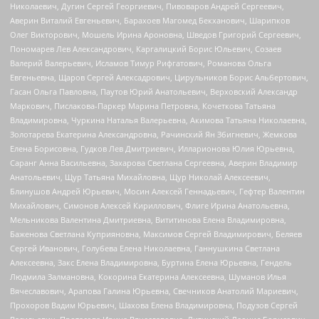
Николаевич, Дугин Сергей Георгиевич, Пивоваров Андрей Сергеевич,
Аверин Виталий Евгеньевич, Барахоев Магомед Бекханович, Шарипков
Олег Викторович, Мошель Ирина Ароновна, Шведов Григорий Сергеевич,
Пономарев Лев Александрович, Каргалицкий Борис Юльевич, Созаев
Валерий Валерьевич, Исламов Тимур Рифгатович, Романова Ольга
Евгеньевна, Щаров Сергей Алексадрович, Цирульников Борис Альбертович,
Гасан Ольга Павловна, Паутов Юрий Анатольевич, Верховский Александр
Маркович, Пислакова-Паркер Марина Петровна, Кочеткова Татьяна
Владимировна, Чуркина Наталья Валерьевна, Акимова Татьяна Николаевна,
Золотарева Екатерина Александровна, Рачинский Ян Збигневич, Жемкова
Елена Борисовна, Гудков Лев Дмитриевич, Илларионова Юлия Юрьевна,
Саранг Анна Васильевна, Захарова Светлана Сергеевна, Аверин Владимир
Анатольевич, Щур Татьяна Михайловна, Щур Николай Алексеевич,
Блинушов Андрей Юрьевич, Мосин Алексей Геннадьевич, Гефтер Валентин
Михайлович, Симонов Алексей Кириллович, Флиге Ирина Анатольевна,
Мельникова Валентина Дмитриевна, Вититинова Елена Владимировна,
Баженова Светлана Куприяновна, Максимов Сергей Владимирович, Беляев
Сергей Иванович, Голубева Елена Николаевна, Ганнушкина Светлана
Алексеевна, Закс Елена Владимировна, Буртина Елена Юрьевна, Гендель
Людмила Залмановна, Кокорина Екатерина Алексеевна, Шуманов Илья
Вячеславович, Арапова Галина Юрьевна, Свечников Анатолий Мариевич,
Прохоров Вадим Юрьевич, Шахова Елена Владимировна, Подузов Сергей