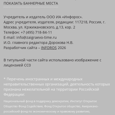
ПОКАЗАТЬ БАННЕРНЫЕ МЕСТА
Учредитель и издатель ООО ИА «Инфорос».
Адрес учредителя, издателя, редакции: 117218, Россия, г.
Москва, ул. Кржижановского, д.13, кор. 2
Телефон: +7 (495) 718-84-11
E-mail: info@zaigraevo-time.ru
И.О. главного редактора Дорохова Н.В.
Разработчик сайта –
INFOROS
2026
В титульной части сайта использовано изображение с
лицензией CC0
* Перечень иностранных и международных
неправительственных организаций, деятельность которых
признана нежелательной на территории Российской
Федерации:
Национальный фонд в поддержку демократии, Институт Открытое
Общество Фонд Содействия, Фонд Открытое общество, Американо-
российский фонд по экономическому и правовому развитию,