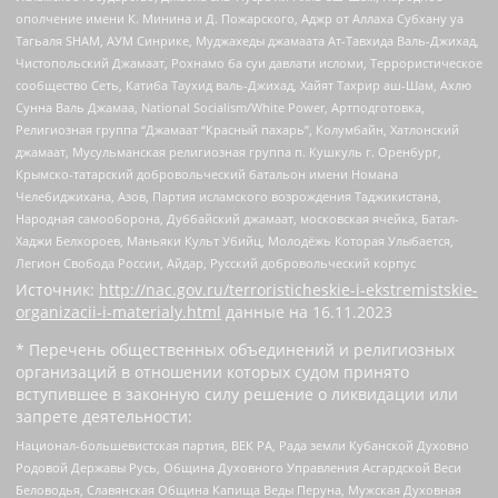
ополчение имени К. Минина и Д. Пожарского, Аджр от Аллаха Субхану уа
Тагьаля SHAM, АУМ Синрике, Муджахеды джамаата Ат-Тавхида Валь-Джихад,
Чистопольский Джамаат, Рохнамо ба суи давлати исломи, Террористическое
сообщество Сеть, Катиба Таухид валь-Джихад, Хайят Тахрир аш-Шам, Ахлю
Сунна Валь Джамаа, National Socialism/White Power, Артподготовка,
Религиозная группа “Джамаат “Красный пахарь”, Колумбайн, Хатлонский
джамаат, Мусульманская религиозная группа п. Кушкуль г. Оренбург,
Крымско-татарский добровольческий батальон имени Номана
Челебиджихана, Азов, Партия исламского возрождения Таджикистана,
Народная самооборона, Дуббайский джамаат, московская ячейка, Батал-
Хаджи Белхороев, Маньяки Культ Убийц, Молодёжь Которая Улыбается,
Легион Свобода России, Айдар, Русский добровольческий корпус
Источник:
http://nac.gov.ru/terroristicheskie-i-ekstremistskie-
organizacii-i-materialy.html
данные на
16.11.2023
* Перечень общественных объединений и религиозных
организаций в отношении которых судом принято
вступившее в законную силу решение о ликвидации или
запрете деятельности:
Национал-большевистская партия, ВЕК РА, Рада земли Кубанской Духовно
Родовой Державы Русь, Община Духовного Управления Асгардской Веси
Беловодья, Славянская Община Капища Веды Перуна, Мужская Духовная