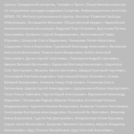
прессы, Гражданский контроль, Человек и Закон, Общественная комиссия
по сохранению наследия академика Сахарова, Информационное агентство
МЕМО. РУ, Институт региональной прессы, Институт Развития Свободы
Информации, Экозащита!-Женсовет, Общественный вердикт, Евразийская
антимонопольная ассоциация, Бедушев Петр Петрович, Дзугкоева Регина
Николаевна, Кривенко Сергей Владимирович, Милославский Павел
Юрьевич, Шнырова Ольга Вадимовна, Чанышева Лилия Айратовна,
Сидорович Ольга Борисовна, Туровский Александр Алексеевич, Васильева
Анастасия Евгеньевна, Ривина Анна Валерьевна, Бойко Анатолий
Николаевич, Дугин Сергей Георгиевич, Пивоваров Андрей Сергеевич,
Аверин Виталий Евгеньевич, Барахоев Магомед Бекханович, Шарипков
Олег Викторович, Мошель Ирина Ароновна, Шведов Григорий Сергеевич,
Пономарев Лев Александрович, Каргалицкий Борис Юльевич, Созаев
Валерий Валерьевич, Исламов Тимур Рифгатович, Романова Ольга
Евгеньевна, Щаров Сергей Алексадрович, Цирульников Борис Альбертович,
Гасан Ольга Павловна, Паутов Юрий Анатольевич, Верховский Александр
Маркович, Пислакова-Паркер Марина Петровна, Кочеткова Татьяна
Владимировна, Чуркина Наталья Валерьевна, Акимова Татьяна Николаевна,
Золотарева Екатерина Александровна, Рачинский Ян Збигневич, Жемкова
Елена Борисовна, Гудков Лев Дмитриевич, Илларионова Юлия Юрьевна,
Саранг Анна Васильевна, Захарова Светлана Сергеевна, Аверин Владимир
Анатольевич, Щур Татьяна Михайловна, Щур Николай Алексеевич,