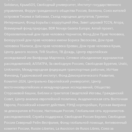
Solidarus, КрымSOS, Свободный университет, Институт государственного
управления, Форум гражданского общества Россия, Беллона, Союз жителей
островов Тисима и Хабомаи, Съезд народных депутатов, Гринпис
Интернешнл, Фонд борьбы с коррупцией Инк, Завет церквей TCCN, Агора,
Всемирный фонд природы, BDR Novaja Gazeta-Europe, Алтай проект,
Образовательный дом прав человека Чернигов, Фонд Дом Прав Человека,
Белорусский дом прав человека имени Бориса Звозскова, Дом прав
человека Тбилиси, Дом прав человека Ереван, Дом прав человека Крым,
Центр дикого лосося, TVR Studios, ТВ Дождь, Центр европейских
исследований им Вилфрида Мартенса, Сетевое объединение журналистов
расследователей, АЛЛАТРА, За свободную Россию, Свободная Бурятия, Uralic,
UnKremlin, Международная федерация транспортных рабочих, ИстЧам
Финланд, Гудзоновский институт, Фонд Демократического Развития,
Комитет-2024, Центрально-Европейский университет, Центр
восточноевропейских и международных исследований, Общество
Сторожевой башни, Библии и трактатов Свидетелей Иеговы, Гражданский
Совет, Центр анализа европейской политики, Академическая сеть Восточная
Европа, Российский комитет действия, РЭНД корпорейшн, Русская Америка
за демократию в России, Настоящая Россия, Глобальная сеть журналистов-
расследователей, Служба поддержки, Свободная Россия Берлин, Свободная
Россия Северный Рейн-Вестфалия, Фонд глобальной помощи, Антивоенный
комитет России, Russie-Libertes, La Asocicion de Rusos Libres, Союз за