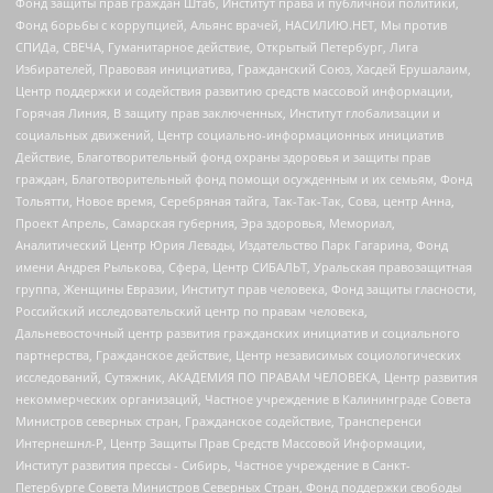
Фонд защиты прав граждан Штаб, Институт права и публичной политики,
Фонд борьбы с коррупцией, Альянс врачей, НАСИЛИЮ.НЕТ, Мы против
СПИДа, СВЕЧА, Гуманитарное действие, Открытый Петербург, Лига
Избирателей, Правовая инициатива, Гражданский Союз, Хасдей Ерушалаим,
Центр поддержки и содействия развитию средств массовой информации,
Горячая Линия, В защиту прав заключенных, Институт глобализации и
социальных движений, Центр социально-информационных инициатив
Действие, Благотворительный фонд охраны здоровья и защиты прав
граждан, Благотворительный фонд помощи осужденным и их семьям, Фонд
Тольятти, Новое время, Серебряная тайга, Так-Так-Так, Сова, центр Анна,
Проект Апрель, Самарская губерния, Эра здоровья, Мемориал,
Аналитический Центр Юрия Левады, Издательство Парк Гагарина, Фонд
имени Андрея Рылькова, Сфера, Центр СИБАЛЬТ, Уральская правозащитная
группа, Женщины Евразии, Институт прав человека, Фонд защиты гласности,
Российский исследовательский центр по правам человека,
Дальневосточный центр развития гражданских инициатив и социального
партнерства, Гражданское действие, Центр независимых социологических
исследований, Сутяжник, АКАДЕМИЯ ПО ПРАВАМ ЧЕЛОВЕКА, Центр развития
некоммерческих организаций, Частное учреждение в Калининграде Совета
Министров северных стран, Гражданское содействие, Трансперенси
Интернешнл-Р, Центр Защиты Прав Средств Массовой Информации,
Институт развития прессы - Сибирь, Частное учреждение в Санкт-
Петербурге Совета Министров Северных Стран, Фонд поддержки свободы