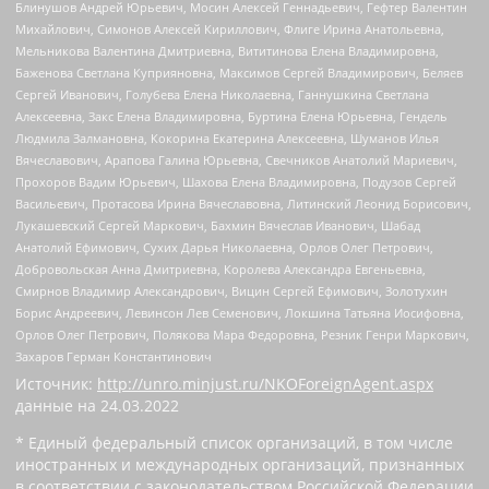
Блинушов Андрей Юрьевич, Мосин Алексей Геннадьевич, Гефтер Валентин
Михайлович, Симонов Алексей Кириллович, Флиге Ирина Анатольевна,
Мельникова Валентина Дмитриевна, Вититинова Елена Владимировна,
Баженова Светлана Куприяновна, Максимов Сергей Владимирович, Беляев
Сергей Иванович, Голубева Елена Николаевна, Ганнушкина Светлана
Алексеевна, Закс Елена Владимировна, Буртина Елена Юрьевна, Гендель
Людмила Залмановна, Кокорина Екатерина Алексеевна, Шуманов Илья
Вячеславович, Арапова Галина Юрьевна, Свечников Анатолий Мариевич,
Прохоров Вадим Юрьевич, Шахова Елена Владимировна, Подузов Сергей
Васильевич, Протасова Ирина Вячеславовна, Литинский Леонид Борисович,
Лукашевский Сергей Маркович, Бахмин Вячеслав Иванович, Шабад
Анатолий Ефимович, Сухих Дарья Николаевна, Орлов Олег Петрович,
Добровольская Анна Дмитриевна, Королева Александра Евгеньевна,
Смирнов Владимир Александрович, Вицин Сергей Ефимович, Золотухин
Борис Андреевич, Левинсон Лев Семенович, Локшина Татьяна Иосифовна,
Орлов Олег Петрович, Полякова Мара Федоровна, Резник Генри Маркович,
Захаров Герман Константинович
Источник:
http://unro.minjust.ru/NKOForeignAgent.aspx
данные на
24.03.2022
* Единый федеральный список организаций, в том числе
иностранных и международных организаций, признанных
в соответствии с законодательством Российской Федерации