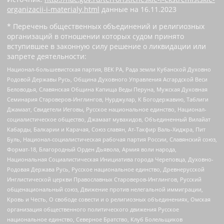
organizacii-i-materialy.html
данные на
16.11.2023
* Перечень общественных объединений и религиозных
организаций в отношении которых судом принято
вступившее в законную силу решение о ликвидации или
запрете деятельности:
Национал-большевистская партия, ВЕК РА, Рада земли Кубанской Духовно
Родовой Державы Русь, Община Духовного Управления Асгардской Веси
Беловодья, Славянская Община Капища Веды Перуна, Мужская Духовная
Семинария Староверов-Инглингов, Нурджулар, К Богодержавию, Таблиги
Джамаат, Свидетели Иеговы, Русское национальное единство, Национал-
социалистическое общество, Джамаат мувахидов, Объединенный Вилайат
Кабарды, Балкарии и Карачая, Союз славян, Ат-Такфир Валь-Хиджра, Пит
Буль, Национал-социалистическая рабочая партия России, Славянский союз,
Формат-18, Благородный Орден Дьявола, Армия воли народа,
Национальная Социалистическая Инициатива города Череповца, Духовно-
Родовая Держава Русь, Русское национальное единство, Древнерусской
Инглистической церкви Православных Староверов-Инглингов, Русский
общенациональный союз, Движение против нелегальной иммиграции,
Кровь и Честь, О свободе совести и о религиозных объединениях, Омская
организация общественного политического движения Русское
национальное единство, Северное Братство, Клуб Болельщиков