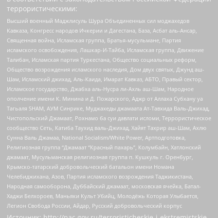
террористическими:
Высший военный Маджлисуль Шура Объединенных сил моджахедов
Кавказа, Конгресс народов Ичкерии и Дагестана, База, Асбат аль-Ансар,
Священная война, Исламская группа, Братья-мусульмане, Партия
исламского освобождения, Лашкар-И-Тайба, Исламская группа, Движение
Талибан, Исламская партия Туркестана, Общество социальных реформ,
Общество возрождения исламского наследия, Дом двух святых, Джунд аш-
Шам, Исламский джихад, Аль-Каида, Имарат Кавказ, АБТО, Правый сектор,
Исламское государство, Джабха аль-Нусра ли-Ахль аш-Шам, Народное
ополчение имени К. Минина и Д. Пожарского, Аджр от Аллаха Субхану уа
Тагьаля SHAM, АУМ Синрике, Муджахеды джамаата Ат-Тавхида Валь-Джихад,
Чистопольский Джамаат, Рохнамо ба суи давлати исломи, Террористическое
сообщество Сеть, Катиба Таухид валь-Джихад, Хайят Тахрир аш-Шам, Ахлю
Сунна Валь Джамаа, National Socialism/White Power, Артподготовка,
Религиозная группа “Джамаат “Красный пахарь”, Колумбайн, Хатлонский
джамаат, Мусульманская религиозная группа п. Кушкуль г. Оренбург,
Крымско-татарский добровольческий батальон имени Номана
Челебиджихана, Азов, Партия исламского возрождения Таджикистана,
Народная самооборона, Дуббайский джамаат, московская ячейка, Батал-
Хаджи Белхороев, Маньяки Культ Убийц, Молодёжь Которая Улыбается,
Легион Свобода России, Айдар, Русский добровольческий корпус
Источник:
http://nac.gov.ru/terroristicheskie-i-ekstremistskie-