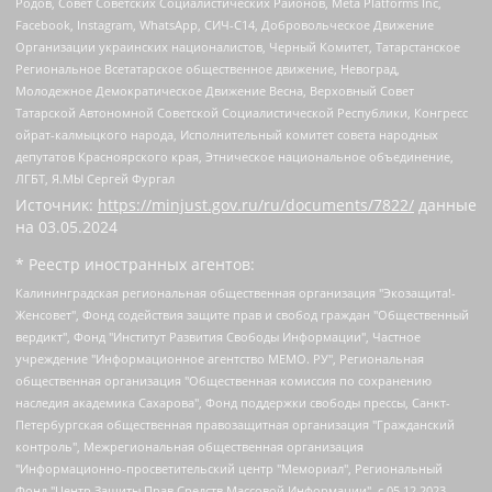
Родов, Совет Советских Социалистических Районов, Meta Platforms Inc,
Facebook, Instagram, WhatsApp, СИЧ-С14, Добровольческое Движение
Организации украинских националистов, Черный Комитет, Татарстанское
Региональное Всетатарское общественное движение, Невоград,
Молодежное Демократическое Движение Весна, Верховный Совет
Татарской Автономной Советской Социалистической Республики, Конгресс
ойрат-калмыцкого народа, Исполнительный комитет совета народных
депутатов Красноярского края, Этническое национальное объединение,
ЛГБТ, Я.МЫ Сергей Фургал
Источник:
https://minjust.gov.ru/ru/documents/7822/
данные
на
03.05.2024
* Реестр иностранных агентов:
Калининградская региональная общественная организация "Экозащита!-Женсовет", Фонд содействия защите прав и свобод граждан "Общественный вердикт", Фонд "Институт Развития Свободы Информации", Частное учреждение "Информационное агентство МЕМО. РУ", Региональная общественная организация "Общественная комиссия по сохранению наследия академика Сахарова", Фонд поддержки свободы прессы, Санкт-Петербургская общественная правозащитная организация "Гражданский контроль", Межрегиональная общественная организация "Информационно-просветительский центр "Мемориал", Региональный Фонд "Центр Защиты Прав Средств Массовой Информации", с 05.12.2023 Фонд "Центр Защиты Прав Средств массовой информации", Региональная общественная благотворительная организация помощи беженцам и мигрантам "Гражданское содействие", Негосударственное образовательное учреждение дополнительного профессионального образования (повышение квалификации) специалистов "АКАДЕМИЯ ПО ПРАВАМ ЧЕЛОВЕКА", Свердловская региональная общественная организация "Сутяжник", Автономная некоммерческая организация "Центр независимых социологических исследований", Союз общественных объединений "Российский исследовательский центр по правам человека", Региональное общественное учреждение научно-информационный центр "МЕМОРИАЛ", Некоммерческая организация "Фонд защиты гласности", Автономная некоммерческая организация "Институт прав человека", Городская общественная организация "Екатеринбургское общество "МЕМОРИАЛ", Городская общественная организация "Рязанское историко-просветительское и правозащитное общество "Мемориал" (Рязанский Мемориал), Челябинский региональный орган общественной самодеятельности – женское общественное объединение "Женщины Евразии", Челябинский региональный орган общественной самодеятельности "Уральская правозащитная группа", Фонд содействия защите здоровья и социальной справедливости имени Андрея Рылькова, Автономная Некоммерческая Организация "Аналитический Центр Юрия Левады", Автономная некоммерческая организация социальной поддержки населения "Проект Апрель", Региональная общественная организация помощи женщинам и детям, находящимся в кризисной ситуации "Информационно-методический центр "Анна", Фонд содействия развитию массовых коммуникаций и правовому просвещению "Так-так-Так", Фонд содействия устойчивому развитию "Серебряная тайга", Свердловский региональный общественный фонд социальных проектов "Новое время", "Idel.Реалии", Кавказ.Реалии, Крым.Реалии, Телеканал Настоящее Время, Татаро-башкирская служба Радио Свобода (Azatliq Radiosi), Радио Свободная Европа/Радио Свобода (PCE/PC), "Сибирь.Реалии", "Фактограф", Благотворительный фонд помощи осужденным и их семьям, Автономная некоммерческая организация "Институт глобализации и социальных движений", Фонд "В защиту прав заключенных", Частное учреждение "Центр поддержки и содействия развитию средств массовой информации", Пензенский региональный общественный благотворительный фонд "Гражданский союз", "Север.Реалии", Некоммерческая организация Фонд "Правовая инициатива", Общество с ограниченной ответственностью "Радио Свободная Европа/Радио Свобода", Чешское информационное агентство "MEDIUM-ORIENT", Красноярская региональная общественная организация "Мы против СПИДа", Камалягин Денис Николаевич, Маркелов Сергей Евгеньевич, Пономарев Лев Александрович, Савицкая Людмила Алексеевна, Автономная некоммерческая организация "Центр по работе с проблемой насилия "НАСИЛИЮ.НЕТ", Межрегиональный профессиональный союз работников здравоохранения "Альянс врачей", Юридическое лицо, зарегистрированное в Латвийской Республике, SIA "Medusa Project" (регистрационный номер 40103797863, дата регистрации 10.06.2014), Некоммерческая организация "Фонд по борьбе с коррупцией", Автономная некоммерческая организация "Институт права и публичной политики", Баданин Роман Сергеевич, Гликин Максим Александрович, Железнова Мария Михайловна, Лукьянова Юлия Сергеевна, Маетная Елизавета Витальевна, Маняхин Петр Борисович, Чуракова Ольга Владимировна, Ярош Юлия Петровна, Юридическое лицо "The Insider SIA", зарегистрированное в Риге, Латвийская Республика (дата регистрации 26.06.2015), являющееся администратором доменного имени интернет-издания "The Insider SIA", https://theins.ru, Постернак Алексей Евгеньевич, Рубин Михаил Аркадьевич, Анин Роман Александрович, Юридическое лицо Istories fonds, зарегистрированное в Латвийской Республике (регистрационный номер 50008295751, дата регистрации 24.02.2020), Великовский Дмитрий Александрович, Долинина Ирина Николаевна, Мароховская Алеся Алексеевна, Шлейнов Роман Юрьевич, Шмагун Олеся Валентиновна, Общество с ограниченной ответственностью "Альтаир 2021", Общество с ограниченной ответственностью "Вега 2021", Общество с ограниченной ответственностью "Главный редактор 2021", Общество с ограниченной ответственностью "Ромашки монолит", Важенков Артем Валерьевич, Ивановская областная общественная организация "Центр гендерных исследований", Гурман Юрий Альбертович, Медиапроект "ОВД-Инфо", Егоров Владимир Владимирович, Жилинский Владимир Александрович, Общество с ограниченной ответственностью "ЗП", Иванова София Юрьевна, Карезина Инна Павловна, Кильтау Екатерина Викторовна, Петров Алексей Викторович, Пискунов Сергей Евгеньевич, Смирнов Сергей Сергеевич, Тихонов Михаил Сергеевич, Общество с ограниченной ответственностью "ЖУРНАЛИСТ-ИНОСТРАННЫЙ АГЕНТ", Арапова Галина Юрьевна, Вольтская Татьяна Анатольевна, Американская компания "Mason G.E.S. Anonymous Foundation" (США), являющаяся владельцем интернет-издания https://mnews.world/, Компания "Stichting Bellingcat", зарегистрированная в Нидерландах (дата регистрации 11.07.2018), Захаров Андрей Вячеславович, Клепиковская Екатерина Дмитриевна, Общество с ограниченной ответственностью "МЕМО", Перл Роман Александрович, Симонов Евгений Алексеевич, Соловьева Елена Анатольевна, Сотников Даниил Владимирович, Сурначева Елизавета Дмитриевна, Автономная некоммерческая организация по защите прав человека и информированию населения "Якутия – Наше Мнение", Общество с ограниченной ответственностью "Москоу диджитал медиа", с 26.01.2023 Общество с ограниченной ответственностью "Чайка Белые сады", Ветошкина Валерия Валерьевна, Заговора Максим Александрович, Межрегиональное общественное движение "Российская ЛГБТ - сеть", Оленичев Максим Владимирович, Павлов Иван Юрьевич, Скворцова Елена Сергеевна, Общество с ограниченной ответственностью "Как бы инагент", Кочетков Игорь Викторович, Общество с ограниченной ответственностью "Честные выборы", Еланчик Олег Александрович, Общество с ограниченной ответственностью "Нобелевский призыв", Гималова Регина Эмилевна, Григорьев Андрей Валерьевич, Григорьева Алина Александровна, Ассоциация по содействию защите прав призывников, альтернативнослужащих и военнослужащих "Правозащитная группа "Гражданин.Армия.Право", Хисамова Регина Фаритовна, Автономная некоммерческая организация по реализации социально-правовых программ "Лилит", Дальневосточное общественное движение "Маяк", Санкт-Петербургская ЛГБТ-инициативная группа "Выход", Инициативная группа ЛГБТ+ "Реверс", Алексеев Андрей Викторович, Бекбулатова Таисия Львовна, Беляев Иван Михайлович, Владыкина Елена Сергеевна, Гельман Марат Александрович, Никульшина Вероника Юрьевна, Толоконникова Надежда Андреевна, Шендерович Виктор Анатольевич, Общество с ограниченной ответственностью "Данное сообщение", Общество с ограниченной ответственностью Издательский дом "Новая глава", Айнбиндер Александра Александровна, Московский комьюнити-центр для ЛГБТ+инициатив, Благотворительный фонд развития филантропии, Deutsche Welle (Германия, Kurt-Schumacher-Strasse 3, 53113 Bonn), Борзунова Мария Михайловна, Воробьев Виктор Викторович, Голубева Анна Львовна, Константинова Алла Михайловна, Малкова Ирина Владимировна, Мурадов Мурад Абдулгалимович, Осетинская Елизавета Николаевна, Понасенков Евгений Николаевич, Ганапольский Матвей Юрьевич, Киселев Евгений Алексеевич, Борухович Ирина Григорьевна, Дремин Иван Тимофеевич, Дубровский Дмитрий Викторович, Красноярская региональная общественная организация поддержки и развития альтернативных образовательных технологий и межкультурных коммуникаций "ИНТЕРРА", Маяковская Екатерина Алексеевна, Фейгин Марк Захарович, Филимонов Андрей Викторович, Дзугкоева Регина Николаевна, Доброхотов Роман Александрович, Дудь Юрий Александрович, Елкин Сергей Владимирович, Кругликов Кирилл Игоревич, Сабунаева Мария Леонидовна, Семенов Алексей Владимирович, Шаинян Карен Багратович, Шульман Екатерина Михайловна, Асафьев Артур Валерьевич, Вахштайн Виктор Семенович, Венедиктов Алексей Алексеевич, Лушникова Екатерина Евгеньевна, Волков Леонид Михайлович, Невзоров Александр Глебович, Пархоменко Сергей Борисович, Сироткин Ярослав Николаевич, Кара-Мурза Владимир Владимирович, Баранова Наталья Владимировна, Гозман Леонид Яковлевич, Кагарлицкий Борис Юльевич, Климарев Михаил Валерьевич, Милов Владимир Станиславович, Автономная некоммерческая организация Краснодарский центр современного искусства "Типография", Моргенштерн Алишер Тагирович, Соболь Любовь Эдуардовна, Общество с ограниченной ответственностью "ЛИЗА НОРМ", Каспаров Гарри Кимович, Ходорковский Михаил Борисович, Общество с ограниченной ответственностью "Апрельские тезисы", Данилович Ирина Брониславовна, Кашин Олег Владимирович, Петров Николай Владимирович, Пивоваров Алексей Владимирович, Соколов Михаил Владимирович, Цветкова Юлия Владимировна, Чичваркин Евгений Александрович, Комитет против пыток/Команда против пыток, Общество с ограниченной ответственностью "Первый научный", Общество с ограниченной ответственностью "Вертолет и ко", Белоцерковская Вероника Борисовна, Кац Максим Евгеньевич, Лазарева Татьяна Юрьевна, Шаведдинов Руслан Табризович, Яшин Илья Валерьевич, Общество с ограниченной ответственностью "Иноагент ААВ", Алешковский Дмитрий Петрович, Альбац Евгения Марковна, Быков Дмитрий Львович, Галямина Юлия Евгеньевна, Лойко Сергей Леонидович, Мартынов Кирилл Константинович, Медведев Сергей Александрович, Крашенинников Федор Геннадиевич, Гордеева Катерина Вл