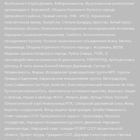
Футбольного Клуба Динамо, Файзрахманисты, Мусульманская религиозная
организация п. Боровский, Община Коренного Русского народа
Щелковского района, Правый сектор, УНА - УНСО, Украинская
повстанческая армия, Тризуб им. Степана Бандеры, Братство, Белый Крест,
Misanthropic division, Религиозное объединение последователей инглиизма,
Народная Социальная Инициатива, TulaSkins, Этнополитическое
объединение Русские, Русское национальное объединение Атака, Мечеть
Мирмамеда, Община Коренного Русского народа г. Астрахани, ВОЛЯ,
Меджлис крымскотатарского народа, Рубеж Севера, ТОЙС, О
противодействии экстремистской деятельности, РЕВТАТПОД, Артподготовка,
Штольц, В честь иконы Божией Матери Державная, Сектор 16,
Независимость, Фирма, Молодежная правозащитная группа МПГ, Курсом
Правды и Единения, Каракольская инициативная группа, Автоград Крю,
Союз Славянских Сил Руси, Алля-Аят, Благотворительный пансионат Ак Умут,
Русская республика Русь, Арестантское уголовное единство, Башкорт, Нация
и свобода, Нация и свобода, W.H.С., Фалунь Дафа, Иртыш Ultras, Русский
Патриотический клуб-Новокузнецк/РПК, Сибирский державный союз, Фонд
борьбы с коррупцией, Фонд защиты прав граждан, Штабы Навального,
Совет граждан СССР Прикубанского округа г. Краснодара, Мужское
государство, Народное объединение русского движения, Народное
движение Адат, Народный совет граждан РСФСР СССР Архангельской
области, Проект Штурм, Граждане СССР, Держава Союз Советских Светлых