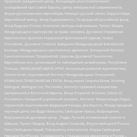
Пражский гражданский центр, Ассоциация школ политических
исследований при Совете Европы, Центр либеральной современности,
Форум русскоязычных европейцев, Немецко-русский обмен, Бард колледж,
Европейский выбор, Фонд Ходорковского, Оксфордский российский фонд,
Фонд Будущее России, Компания свободы информации, Проект Медиа,
Международное партнерство за права человека, Духовное Управление
Евангельских Христиан Украинской Христианской Церкви, Новое
Поколение, Духовное Учебное Заведение Международный Библейский
Колледж, Международное христианское движение, Всемирный Институт
Саентологических Предприятий, Церковь Духовной Технологии,
Европейская сеть организаций по наблюдению за выборами, Республика
Польша, СВОБОДНЫЙ ИДЕЛЬ-УРАЛ, Ассоциация развития журналистики,
IStories fonds, Королевский Институт Международных Отношений,
КРИМСЬКА ПРАВОЗАХИСНА ГРУПА, Фонд имени Генриха Бёлля, Stichting
Bellingcat, Bellingcat Ltd, The Insider, Институт правовой инициативы
Центральной и Восточной Европы, Фонд Открытой Эстонии, Calvert 22
Foundation, Канадский украинский конгресс, Институт Макдональда-Лорье,
Украинская национальная федерация Канады, Декабристы, Международный
научный центр им Вудро Вильсона, Свободная пресса, Возрождение,
Всеукраинский духовный центр , Риддл, Русский антивоенный комитет в
Швеции, Проект Медуза, Фонд Андрея Сахарова, Форум свободной России,
Лига Свободных Наций, Transparеncy International, Форум Свободных
Народов ПостРоссии, Солидарность с гражданским движением в России –