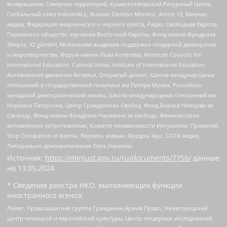
возвращение Северных территорий, Крымскотатарский Ресурсный Центр,
Глобальный союз IndustriALL, Russian Election Monitor, Article 19, Мнение
медиа, Федерация анархического черного креста, Радио Свободная Европа,
Германское общество изучения Восточной Европы, Фонд имени Фридриха
Эберта, XZ gGmbH, Мобильная академия поддержки гендерной демократии
и миротворчества, Форум имени Льва Копелева, American Councils for
International Education, Cultural Vistas, Institute of International Education,
Антивоенное движение Антальи, Открытый диалог, Школа международных
отношений и государственной политики им Питера Мунка, Российско-
канадский демократический альянс, Школа международных отношений им
Нормана Патерсона, Центр Гражданских Свобод, Фонд Бориса Немцова за
Свободу, Фонд имени Фридриха Науманна за свободу, Феминистское
антивоенное сопротивление, Комитет независимости Ингушетии, Прометей,
Stop Occupation of Karelia, Вернись живым, Фридом Хаус, СОТА медиа,
Либерально-демократическая Лига Украины
Источник:
https://minjust.gov.ru/ru/documents/7756/
данные
на
13.05.2024
* Сведения реестра НКО, выполняющих функции
иностранного агента:
Лилит, Правозащитная группа Гражданин.Армия.Право, Нижегородский
центр немецкой и европейской культуры, Центр гендерных исследований,