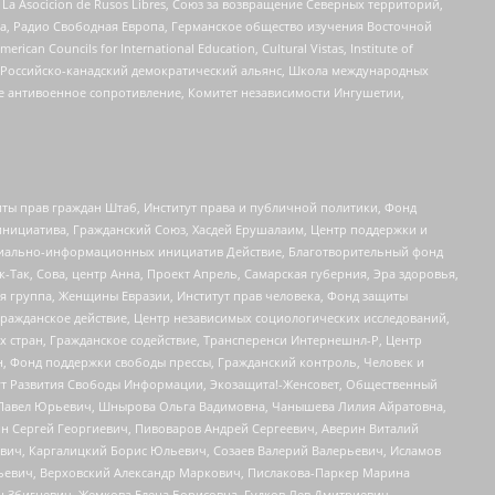
a Asocicion de Rusos Libres, Союз за возвращение Северных территорий,
еста, Радио Свободная Европа, Германское общество изучения Восточной
ouncils for International Education, Cultural Vistas, Institute of
, Российско-канадский демократический альянс, Школа международных
е антивоенное сопротивление, Комитет независимости Ингушетии,
ты прав граждан Штаб, Институт права и публичной политики, Фонд
инициатива, Гражданский Союз, Хасдей Ерушалаим, Центр поддержки и
социально-информационных инициатив Действие, Благотворительный фонд
Так, Сова, центр Анна, Проект Апрель, Самарская губерния, Эра здоровья,
я группа, Женщины Евразии, Институт прав человека, Фонд защиты
Гражданское действие, Центр независимых социологических исследований,
стран, Гражданское содействие, Трансперенси Интернешнл-Р, Центр
н, Фонд поддержки свободы прессы, Гражданский контроль, Человек и
тут Развития Свободы Информации, Экозащита!-Женсовет, Общественный
й Павел Юрьевич, Шнырова Ольга Вадимовна, Чанышева Лилия Айратовна,
ин Сергей Георгиевич, Пивоваров Андрей Сергеевич, Аверин Виталий
вич, Каргалицкий Борис Юльевич, Созаев Валерий Валерьевич, Исламов
льевич, Верховский Александр Маркович, Пислакова-Паркер Марина
н Збигневич, Жемкова Елена Борисовна, Гудков Лев Дмитриевич,