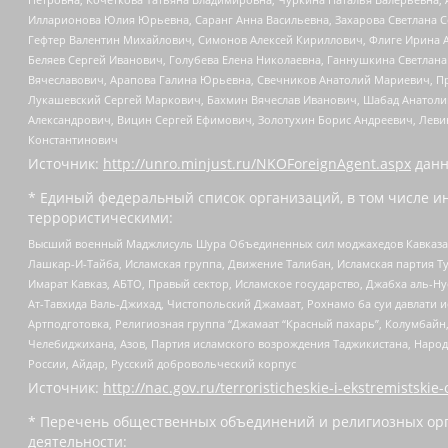
Илларионова Юлия Юрьевна, Саранг Анна Васильевна, Захарова Светлана 
Гефтер Валентин Михайлович, Симонов Алексей Кириллович, Флиге Ирина 
Беляев Сергей Иванович, Голубева Елена Николаевна, Ганнушкина Светлана
Вячеславович, Арапова Галина Юрьевна, Свечников Анатолий Мариевич, П
Лукашевский Сергей Маркович, Бахмин Вячеслав Иванович, Шабад Анатоли
Александрович, Вицин Сергей Ефимович, Золотухин Борис Андреевич, Леви
Константинович
Источник:
http://unro.minjust.ru/NKOForeignAgent.aspx
данн
* Единый федеральный список организаций, в том числе и
террористическими:
Высший военный Маджлисуль Шура Объединенных сил моджахедов Кавказа, Ко
Лашкар-И-Тайба, Исламская группа, Движение Талибан, Исламская партия Т
Имарат Кавказ, АБТО, Правый сектор, Исламское государство, Джабха аль-
Ат-Тавхида Валь-Джихад, Чистопольский Джамаат, Рохнамо ба суи давлати и
Артподготовка, Религиозная группа “Джамаат “Красный пахарь”, Колумбайн
Челебиджихана, Азов, Партия исламского возрождения Таджикистана, Народ
России, Айдар, Русский добровольческий корпус
Источник:
http://nac.gov.ru/terroristicheskie-i-ekstremistskie-
* Перечень общественных объединений и религиозных орг
деятельности: