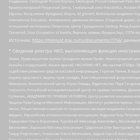
поддержки, Свободная Россия Берлин, Свободная Россия Северный Рейн-Вест
Крымскотатарский Ресурсный Центр, Глобальный союз IndustriALL, Russian E
Европы, Фонд имени Фридриха Эберта, XZ gGmbH, Мобильная академия поддержк
International Education, Антивоенное движение Антальи, Открытый диало
отношений им Нормана Патерсона, Центр Гражданских Свобод, Фонд Бориса
Прометей, Stop Occupation of Karelia, Вернись живым, Фридом Хаус, СОТА 
Источник:
https://minjust.gov.ru/ru/documents/7756/
данные
* Сведения реестра НКО, выполняющих функции иностранн
Лилит, Правозащитная группа Гражданин.Армия.Право, Нижегородский цент
борьбы с коррупцией, Альянс врачей, НАСИЛИЮ.НЕТ, Мы против СПИДа, СВЕ
содействия развитию средств массовой информации, Горячая Линия, В защ
охраны здоровья и защиты прав граждан, Благотворительный фонд помощи ос
Мемориал, Аналитический Центр Юрия Левады, Издательство Парк Гагарина
гласности, Российский исследовательский центр по правам человека, Даль
Сутяжник, АКАДЕМИЯ ПО ПРАВАМ ЧЕЛОВЕКА, Центр развития некоммерческих
Защиты Прав Средств Массовой Информации, Институт развития прессы - Си
Закон, Общественная комиссия по сохранению наследия академика Сахаров
вердикт, Евразийская антимонопольная ассоциация, Бедушев Петр Петрови
Сидорович Ольга Борисовна, Туровский Александр Алексеевич, Васильева А
Евгеньевич, Барахоев Магомед Бекханович, Шарипков Олег Викторович, М
Тимур Рифгатович, Романова Ольга Евгеньевна, Щаров Сергей Алексадрови
Петровна, Кочеткова Татьяна Владимировна, Чуркина Наталья Валерьевна, 