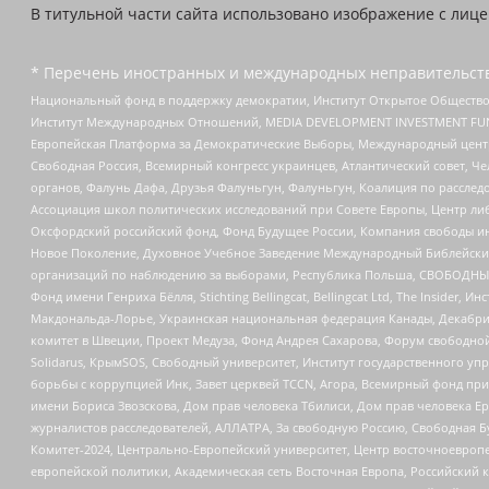
В титульной части сайта использовано изображение с лиц
* Перечень иностранных и международных неправительств
Национальный фонд в поддержку демократии, Институт Открытое Общество
Институт Международных Отношений, MEDIA DEVELOPMENT INVESTMENT FUND,
Европейская Платформа за Демократические Выборы, Международный цент
Свободная Россия, Всемирный конгресс украинцев, Атлантический совет, Ч
органов, Фалунь Дафа, Друзья Фалуньгун, Фалуньгун, Коалиция по рассле
Ассоциация школ политических исследований при Совете Европы, Центр ли
Оксфордский российский фонд, Фонд Будущее России, Компания свободы ин
Новое Поколение, Духовное Учебное Заведение Международный Библейский
организаций по наблюдению за выборами, Республика Польша, СВОБОДНЫЙ
Фонд имени Генриха Бёлля, Stichting Bellingcat, Bellingcat Ltd, The Inside
Макдональда-Лорье, Украинская национальная федерация Канады, Декабрис
комитет в Швеции, Проект Медуза, Фонд Андрея Сахарова, Форум свободной 
Solidarus, КрымSOS, Свободный университет, Институт государственного у
борьбы с коррупцией Инк, Завет церквей TCCN, Агора, Всемирный фонд при
имени Бориса Звозскова, Дом прав человека Тбилиси, Дом прав человека Ер
журналистов расследователей, АЛЛАТРА, За свободную Россию, Свободная Б
Комитет-2024, Центрально-Европейский университет, Центр восточноевроп
европейской политики, Академическая сеть Восточная Европа, Российский к