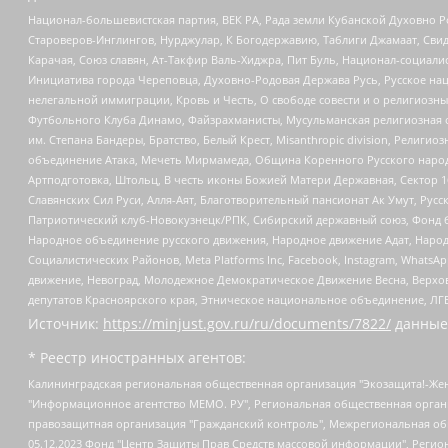
Национал-большевистская партия, ВЕК РА, Рада земли Кубанской Духовно
Староверов-Инглингов, Нурджулар, К Богодержавию, Таблиги Джамаат, Сви
Карачая, Союз славян, Ат-Такфир Валь-Хиджра, Пит Буль, Национал-социал
Инициатива города Череповца, Духовно-Родовая Держава Русь, Русское н
нелегальной иммиграции, Кровь и Честь, О свободе совести и о религиоз
Футбольного Клуба Динамо, Файзрахманисты, Мусульманская религиозная о
им. Степана Бандеры, Братство, Белый Крест, Misanthropic division, Рели
объединение Атака, Мечеть Мирмамеда, Община Коренного Русского народа
Артподготовка, Штольц, В честь иконы Божией Матери Державная, Сектор 1
Славянских Сил Руси, Алля-Аят, Благотворительный пансионат Ак Умут, Русск
Патриотический клуб-Новокузнецк/РПК, Сибирский державный союз, Фонд б
Народное объединение русского движения, Народное движение Адат, Народ
Социалистических Районов, Meta Platforms Inc, Facebook, Instagram, Wha
движение, Невоград, Молодежное Демократическое Движение Весна, Верхов
депутатов Красноярского края, Этническое национальное объединение, ЛГ
Источник:
https://minjust.gov.ru/ru/documents/7822/
данные
* Реестр иностранных агентов:
Калининградская региональная общественная организация "Экозащита!-Женсовет", Фонд содействия защите прав и свобод граждан "Общественный вердикт", Фонд "Институт Развития Свободы Информации", Частное учреждение "Информационное агентство МЕМО. РУ", Региональная общественная организация "Общественная комиссия по сохранению наследия академика Сахарова", Фонд поддержки свободы прессы, Санкт-Петербургская общественная правозащитная организация "Гражданский контроль", Межрегиональная общественная организация "Информационно-просветительский центр "Мемориал", Региональный Фонд "Центр Защиты Прав Средств Массовой Информации", с 05.12.2023 Фонд "Центр Защиты Прав Средств массовой информации", Региональная общественная благотворительная организация помощи беженцам и мигрантам "Гражданское содействие", Негосударственное образовательное учреждение дополнительного профессионального образования (повышение квалификации) специалистов "АКАДЕМИЯ ПО ПРАВАМ ЧЕЛОВЕКА", Свердловская региональная общественная организация "Сутяжник", Автономная некоммерческая организация "Центр независимых социологических исследований", Союз общественных объединений "Российский исследовательский центр по правам человека", Региональное общественное учреждение научно-информационный центр "МЕМОРИАЛ", Некоммерческая организация "Фонд защиты гласности", Автономная некоммерческая организация "Институт прав человека", Городская общественная организация "Екатеринбургское общество "МЕМОРИАЛ", Городская общественная организация "Рязанское историко-просветительское и правозащитное общество "Мемориал" (Рязанский Мемориал), Челябинский региональный орган общественной самодеятельности – женское общественное объединение "Женщины Евразии", Челябинский региональный орган общественной самодеятельности "Уральская правозащитная группа", Фонд содействия защите здоровья и социальной справедливости имени Андрея Рылькова, Автономная Некоммерческая Организация "Аналитический Центр Юрия Левады", Автономная некоммерческая организация социальной поддержки населения "Проект Апрель", Региональная общественная организация помощи женщинам и детям, находящимся в кризисной ситуации "Информационно-методический центр "Анна", Фонд содействия развитию массовых коммуникаций и правовому просвещению "Так-так-Так", Фонд содействия устойчивому развитию "Серебряная тайга", Свердловский региональный общественный фонд социальных проектов "Новое время", "Idel.Реалии", Кавказ.Реалии, Крым.Реалии, Телеканал Настоящее Время, Татаро-башкирская служба Радио Свобода (Azatliq Radiosi), Радио Свободная Европа/Радио Свобода (PCE/PC), "Сибирь.Реалии", "Фактограф", Благотворительный фонд помощи осужденным и их семьям, Автономная некоммерческая организация "Институт глобализации и социальных движений", Фонд "В защиту прав заключенных", Частное учреждение "Центр поддержки и содействия развитию средств массовой информации", Пензенский региональный общественный благотворительный фонд "Гражданский союз", "Север.Реалии", Некоммерческая организация Фонд "Правовая инициатива", Общество с ограниченной ответственностью "Радио Свободная Европа/Радио Свобода", Чешское информационное агентство "MEDIUM-ORIENT", Красноярская региональная общественная организация "Мы против СПИДа", Камалягин Денис Николаевич, Маркелов Сергей Евгеньевич, Пономарев Лев Александрович, Савицкая Людмила Алексеевна, Автоно