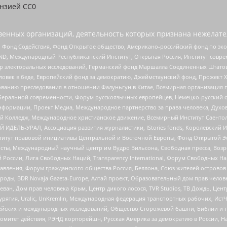
ензией CC0
енных организаций, деятельность которых признана нежелате
 Фонд Содействия, Фонд Открытое общество, Американо-российский фонд по э
 Международный Республиканский Институт, Открытая Россия, Институт совре
р электоральных исследований, Германский фонд Маршалла Соединенных Штатов
еловек в беде, Европейский фонд за демократию, Джеймстаунский фонд, Прожект
дованию преследования в отношении Фалуньгун в Китае, Всемирная организация 
беральной современности, Форум русскоязычных европейцев, Немецко-русский о
формации, Проект Медиа, Международное партнерство за права человека, Духов
 Колледж, Международное христианское движение, Всемирный Институт Саентол
 ИДЕЛЬ-УРАЛ, Ассоциация развития журналистики, IStories fonds, Королевск
r, Институт правовой инициативы Центральной и Восточной Европы, Фонд Открытой Э
ты, Международный научный центр им Вудро Вильсона, Свободная пресса, Возро
России, Лига Свободных Наций, Transparеncy International, Форум Свободных Н
правления, Форум гражданского общества Россия, Беллона, Союз жителей острово
роды, BDR Novaja Gazeta-Europe, Алтай проект, Образовательный дом прав челов
еван, Дом прав человека Крым, Центр дикого лосося, TVR Studios, ТВ Дождь, Це
урятия, Uralic, UnKremlin, Международная федерация транспортных рабочих, Ист
ейских и международных исследований, Общество Сторожевой башни, Библии и тр
омитет действия, РЭНД корпорейшн, Русская Америка за демократию в России, Н