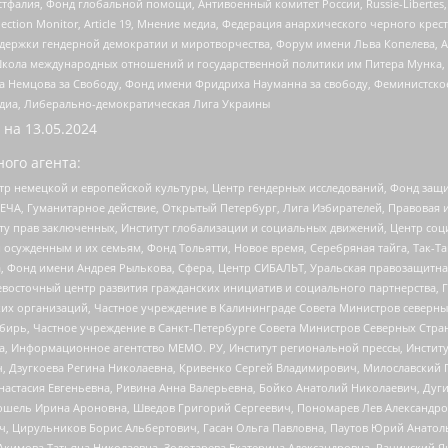
фалия, Фонд глобальной помощи, Антивоенный комитет России, Russie-Libertes, L
lection Monitor, Article 19, Мнение медиа, Федерация анархического черного кр
и гендерной демократии и миротворчества, Форум имени Льва Копелева, American C
г, Школа международных отношений и государственной политики им Питера Мунка
 Немцова за Свободу, Фонд имени Фридриха Науманна за свободу, Феминистско
медиа, Либерально-демократическая Лига Украины
 на
13.05.2024
ого агента:
р немецкой и европейской культуры, Центр гендерных исследований, Фонд защи
ЧА, Гуманитарное действие, Открытый Петербург, Лига Избирателей, Правовая 
иту прав заключенных, Институт глобализации и социальных движений, Центр 
ужденным и их семьям, Фонд Тольятти, Новое время, Серебряная тайга, Так-Так-
, Фонд имени Андрея Рылькова, Сфера, Центр СИБАЛЬТ, Уральская правозащитна
невосточный центр развития гражданских инициатив и социального партнерства, 
 организаций, Частное учреждение в Калининграде Совета Министров северных 
бирь, Частное учреждение в Санкт-Петербурге Совета Министров Северных Стра
а, Информационное агентство МЕМО. РУ, Институт региональной прессы, Инсти
ч, Дзугкоева Регина Николаевна, Кривенко Сергей Владимирович, Милославски
настасия Евгеньевна, Ривина Анна Валерьевна, Бойко Анатолий Николаевич, Дуг
ошель Ирина Ароновна, Шведов Григорий Сергеевич, Пономарев Лев Александро
ч, Цирульников Борис Альбертович, Гасан Ольга Павловна, Паутов Юрий Анато
Акимова Татьяна Николаевна, Золотарева Екатерина Александровна, Рачинский Я