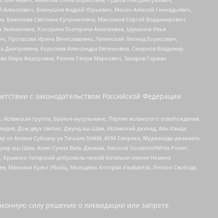
й Алексеевич, Блинушов Андрей Юрьевич, Мосин Алексей Геннадьевич,
а, Баженова Светлана Куприяновна, Максимов Сергей Владимирович,
а Залмановна, Кокорина Екатерина Алексеевна, Шуманов Илья
ч, Протасова Ирина Вячеславовна, Литинский Леонид Борисович,
а Дмитриевна, Королева Александра Евгеньевна, Смирнов Владимир
ова Мара Федоровна, Резник Генри Маркович, Захаров Герман
етствии с законодательством Российской Федерации
 Исламская группа, Братья-мусульмане, Партия исламского освобождения,
едия, Дом двух святых, Джунд аш-Шам, Исламский джихад, Аль-Каида,
жр от Аллаха Субхану уа Тагьаля SHAM, АУМ Синрике, Муджахеды джамаата
рир аш-Шам, Ахлю Сунна Валь Джамаа, National Socialism/White Power,
рг, Крымско-татарский добровольческий батальон имени Номана
оев, Маньяки Культ Убийц, Молодёжь Которая Улыбается, Легион Свобода
аконную силу решение о ликвидации или запрете