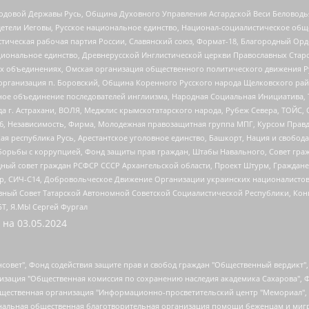
 Родовой Державы Русь, Община Духовного Управления Асгардской Веси Беловод
детели Иеговы, Русское национальное единство, Национал-социалистическое об
истическая рабочая партия России, Славянский союз, Формат-18, Благородный Ор
ациональное единство, Древнерусской Инглистической церкви Православных Ста
ных объединениях, Омская организация общественного политического движения Р
рганизация п. Боровский, Община Коренного Русского народа Щелковского район
гиозное объединение последователей инглиизма, Народная Социальная Инициатива,
 г. Астрахани, ВОЛЯ, Меджлис крымскотатарского народа, Рубеж Севера, ТОЙС, 
6, Независимость, Фирма, Молодежная правозащитная группа МПГ, Курсом Правд
ая республика Русь, Арестантское уголовное единство, Башкорт, Нация и свобода,
орьбы с коррупцией, Фонд защиты прав граждан, Штабы Навального, Совет гражд
ный совет граждан РСФСР СССР Архангельской области, Проект Штурм, Граждане 
tsApp, СИЧ-С14, Добровольческое Движение Организации украинских националисто
ный Совет Татарской Автономной Советской Социалистической Республики, Кон
БТ, Я.МЫ Сергей Фургал
 на
03.05.2024
мная некоммерческая организация "Центр по работе с проблемой насилия "НАСИЛИЮ.НЕТ", Межрегиональный профессиональный союз работников здравоохранения "Альянс врачей", Юридическое лицо, зарегистрированное в Латвийской Республике, SIA "Medusa Project" (регистрационный номер 40103797863, дата регистрации 10.06.2014), Некоммерческая организация "Фонд по борьбе с коррупцией", Автономная некоммерческая организация "Институт права и публичной политики", Баданин Роман Сергеевич, Гликин Максим Александрович, Железнова Мария Михайловна, Лукьянова Юлия Сергеевна, Маетная Елизавета Витальевна, Маняхин Петр Борисович, Чуракова Ольга Владимировна, Ярош Юлия Петровна, Юридическое лицо "The Insider SIA", зарегистрированное в Риге, Латвийская Республика (дата регистрации 26.06.2015), являющееся администратором доменного имени интернет-издания "The Insider SIA", https://theins.ru, Постернак Алексей Евгеньевич, Рубин Михаил Аркадьевич, Анин Роман Александрович, Юридическое лицо Istories fonds, зарегистрированное в Латвийской Республике (регистрационный номер 50008295751, дата регистрации 24.02.2020), Великовский Дмитрий Александрович, Долинина Ирина Николаевна, Мароховская Алеся Алексеевна, Шлейнов Роман Юрьевич, Шмагун Олеся Валентиновна, Общество с ограниченной ответственностью "Альтаир 2021", Общество с ограниченной ответственностью "Вега 2021", Общество с ограниченной ответственностью "Главный редактор 2021", Общество с ограниченной ответственностью "Ромашки монолит", Важенков Артем Валерьевич, Ивановская областная общественная организация "Центр гендерных исследований", Гурман Юрий Альбертович, Медиапроект "ОВД-Инфо", Егоров Владимир Владимирович, Жилинский Владимир Александрович, Общество с ограниченной ответственностью "ЗП", Иванова София Юрьевна, Карезина Инна Павловна, Кильтау Екатерина Викторовна, Петров Алексей Викторович, Пискунов Сергей Евгеньевич, Смирнов Сергей Сергеевич, Тихонов Михаил Сергеевич, Общество с ограниченной ответственностью "ЖУРНАЛИСТ-ИНОСТРАННЫЙ АГЕНТ", Арапова Галина Юрьевна, Вольтская Татьяна Анатольевна, Американская компания "Mason G.E.S. Anonymous Foundation" (США), являющаяся владельцем интернет-издания https://mnews.world/, Компания "Stichting Bellingcat", зарегистрированная в Нидерландах (дата регистрации 11.07.2018), Захаров Андрей Вячеславович, Клепиковская Екатерина Дмитриевна, Общество с ограниченной ответственностью "МЕМО", Перл Роман Александрович, Симонов Евгений Алексеевич, Соловьева Елена Анатольевна, Сотников Даниил Владимирович, Сурначева Елизавета Дмитриевна, Автономная некоммерческая организация по защите прав человека и информированию населения "Якутия – Наше Мнение", Общество с ограниченной ответственностью "Москоу диджитал медиа", с 26.01.2023 Общество с ограниченной ответственностью "Чайка Белые сады", Ветошкина Валерия Валерьевна, Заговора Максим Александрович, Межрегиональное общественное движение "Российская ЛГБТ - сеть", Оленичев Максим Владимирович, Павлов Иван Юрьевич, Скворцова Елена Сергеевна, Общество с ограниченной ответственностью "Как бы инагент", Кочетков Игорь Викторович, Общество с ограниченной ответственностью "Честные выборы", Еланчик Олег Александрович, Общество с ограниченной ответственностью "Нобелевский призыв", Гималова Регина Эмилевна, Григорьев Андрей Валерьевич, Григорьева Алина Александровна, Ассоциация по содействию защите прав призывников, альтернативнослужащих и военнослужащих "Правозащитная группа "Гражданин.Армия.Право", Хисамова Регина Фаритовна, Автономная некоммерческая организация по реализации социально-правовых программ "Лилит", Дальн