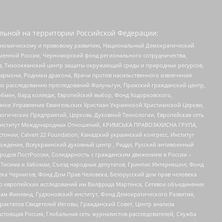
льной на территории Российской Федерации:
кономическому и правовому развитию, Национальный Демократический
менной России, Черноморский фонд регионального сотрудничества,
, Тихоокеанский центр защиты окружающей среды и природных ресурсов,
 Хармони, Родники дракона, Врачи против насильственного извлечения
по расследованию преследований Фалуньгун, Пражский гражданский центр,
бмен, Бард колледж, Европейский выбор, Фонд Ходорковского,
ное Управление Евангельских Христиан Украинской Христианской Церкви,
огических Предприятий, Церковь Духовной Технологии, Европейская сеть
ий Институт Международных Отношений, КРИМСЬКА ПРАВОЗАХИСНА ГРУПА,
стонии, Calvert 22 Foundation, Канадский украинский конгресс, Институт
ждение, Всеукраинский духовный центр , Риддл, Русский антивоенный
ародов ПостРоссии, Солидарность с гражданским движением в России –
в Тисима и Хабомаи, Съезд народных депутатов, Гринпис Интернешнл, Фонд
ека Чернигов, Фонд Дом Прав Человека, Белорусский дом прав человека
нтр европейских исследований им Вилфрида Мартенса, Сетевое объединение
Чам Финланд, Гудзоновский институт, Фонд Демократического Развития,
актатов Свидетелей Иеговы, Гражданский Совет, Центр анализа
астоящая Россия, Глобальная сеть журналистов-расследователей, Служба