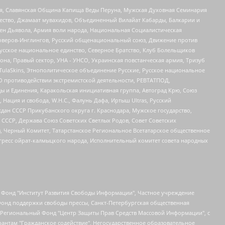
ья, Славянская Община Капища Веды Перуна, Мужская Духовная Семинария
щество, Джамаат мувахидов, Объединенный Вилайат Кабарды, Балкарии и
ден Дьявола, Армия воли народа, Национальная Социалистическая
роверов-Инглингов, Русский общенациональный союз, Движение против
усское национальное единство, Северное Братство, Клуб Болельщиков
а, Правый сектор, УНА - УНСО, Украинская повстанческая армия, Тризуб
 TulaSkins, Этнополитическое объединение Русские, Русское национальное
О противодействии экстремистской деятельности, РЕВТАТПОД,
ы и Единения, Каракольская инициативная группа, Автоград Крю, Союз
 Нация и свобода, W.H.С., Фалунь Дафа, Иртыш Ultras, Русский
ан СССР Прикубанского округа г. Краснодара, Мужское государство,
СССР, Держава Союз Советских Светлых Родов, Совет Советских
в, Черный Комитет, Татарстанское Региональное Всетатарское общественное
гресс ойрат-калмыцкого народа, Исполнительный комитет совета народных
евосточное общественное движение "Маяк", Санкт-Петербургская ЛГБТ-инициативная группа "Выход", Инициативная группа ЛГБТ+ "Реверс", Алексеев Андрей Викторович, Бекбулатова Таисия Львовна, Беляев Иван Михайлович, Владыкина Елена Сергеевна, Гельман Марат Александрович, Никульшина Вероника Юрьевна, Толоконникова Надежда Андреевна, Шендерович Виктор Анатольевич, Общество с ограниченной ответственностью "Данное сообщение", Общество с ограниченной ответственностью Издательский дом "Новая глава", Айнбиндер Александра Александровна, Московский комьюнити-центр для ЛГБТ+инициатив, Благотворительный фонд развития филантропии, Deutsche Welle (Германия, Kurt-Schumacher-Strasse 3, 53113 Bonn), Борзунова Мария Михайловна, Воробьев Виктор Викторович, Голубева Анна Львовна, Константинова Алла Михайловна, Малкова Ирина Владимировна, Мурадов Мурад Абдулгалимович, Осетинская Елизавета Николаевна, Понасенков Евгений Николаевич, Ганапольский Матвей Юрьевич, Киселев Евгений Алексеевич, Борухович Ирина Григорьевна, Дремин Иван Тимофеевич, Дубровский Дмитрий Викторович, Красноярская региональная общественная организация поддержки и развития альтернативных образовательных технологий и межкультурных коммуникаций "ИНТЕРРА", Маяковская Екатерина Алексеевна, Фейгин Марк Захарович, Филимонов Андрей Викторович, Дзугкоева Регина Николаевна, Доброхотов Роман Александрович, Дудь Юрий Александрович, Елкин Сергей Владимирович, Кругликов Кирилл Игоревич, Сабунаева Мария Леонидовна, Семенов Алексей Владимирович, Шаинян Карен Багратович, Шульман Екатерина Михайловна, Асафьев Артур Валерьевич, Вахштайн Виктор Семенович, Венедиктов Алексей Алексеевич, Лушникова Екатерина Евгеньевна, Волков Леонид Михайлович, Невзоров Александр Глебович, Пархоменко Сергей Борисович, Сироткин Ярослав Николаевич, Кара-Мурза Владимир Владимирович, Баранова Наталья Владимировна, Гозман Леонид Яковлевич, Кагарлицкий Борис Юльевич, Климарев Михаил Валерьевич, Милов Владимир Станиславович, Автономная некоммерческая организация Краснодарский центр современного искусства "Типография", Моргенштерн Алишер Тагирович, Соболь Любовь Эдуардовна, Общество с ограниченной ответственностью "ЛИЗА НОРМ", Каспаров Гарри Кимович, Ходорковский Михаил Борисович, Общество с ограниченной ответственностью "Апрельские тезисы", Данилович Ирина Брониславовна, Кашин Олег Владимирович, Петров Николай Владимирович, Пивоваров Алексей Владимирович, Соколов Михаил Владимирович, Цветкова Юлия Владимировна, Чичваркин Евгений Александрович, Комитет против пыток/Команда против пыток, Общество с ограниченной ответственностью "Первый научный", Общество с ограниченной ответственностью "Вертолет и ко", Белоцерковская Вероника Борисовна, Кац Максим Евгеньевич, Лазарева Татьяна Юрьевна, Шаведдинов Руслан Табризович, Яшин Илья Валерьевич, Общество с ограниченной ответственностью "Иноагент ААВ", Алешковский Дмитрий Петрович, Альбац Евгения Марковна, Быков Дмитрий Львович, Галямина Юлия Евгеньевна, Лойко Сергей Леонидович, Мартынов Кирилл Константинович, Медведев Сергей Александрович, Крашенинников Федор Геннадиевич, Гордеева Катерина Вл