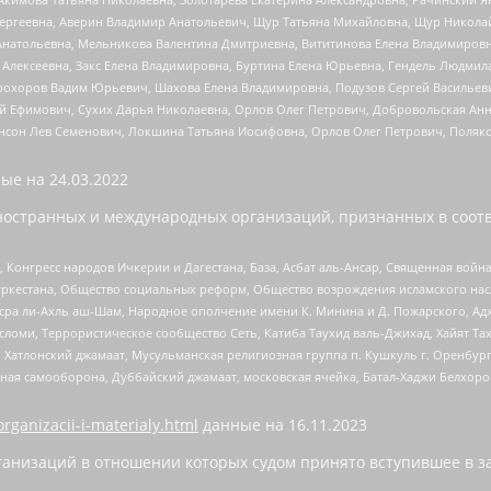
Сергеевна, Аверин Владимир Анатольевич, Щур Татьяна Михайловна, Щур Никола
Анатольевна, Мельникова Валентина Дмитриевна, Вититинова Елена Владимировн
 Алексеевна, Закс Елена Владимировна, Буртина Елена Юрьевна, Гендель Людмил
рохоров Вадим Юрьевич, Шахова Елена Владимировна, Подузов Сергей Васильеви
й Ефимович, Сухих Дарья Николаевна, Орлов Олег Петрович, Добровольская Анн
нсон Лев Семенович, Локшина Татьяна Иосифовна, Орлов Олег Петрович, Поляк
ые на
24.03.2022
ностранных и международных организаций, признанных в соотв
нгресс народов Ичкерии и Дагестана, База, Асбат аль-Ансар, Священная война,
уркестана, Общество социальных реформ, Общество возрождения исламского насл
Нусра ли-Ахль аш-Шам, Народное ополчение имени К. Минина и Д. Пожарского, Ад
сломи, Террористическое сообщество Сеть, Катиба Таухид валь-Джихад, Хайят Тах
, Хатлонский джамаат, Мусульманская религиозная группа п. Кушкуль г. Оренбу
ная самооборона, Дуббайский джамаат, московская ячейка, Батал-Хаджи Белхор
organizacii-i-materialy.html
данные на
16.11.2023
анизаций в отношении которых судом принято вступившее в з