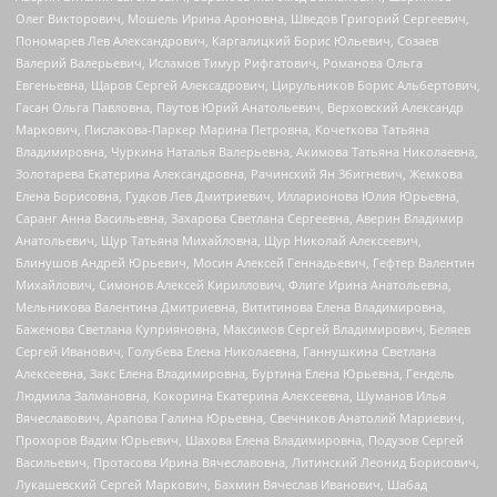
Олег Викторович, Мошель Ирина Ароновна, Шведов Григорий Сергеевич,
Пономарев Лев Александрович, Каргалицкий Борис Юльевич, Созаев
Валерий Валерьевич, Исламов Тимур Рифгатович, Романова Ольга
Евгеньевна, Щаров Сергей Алексадрович, Цирульников Борис Альбертович,
Гасан Ольга Павловна, Паутов Юрий Анатольевич, Верховский Александр
Маркович, Пислакова-Паркер Марина Петровна, Кочеткова Татьяна
Владимировна, Чуркина Наталья Валерьевна, Акимова Татьяна Николаевна,
Золотарева Екатерина Александровна, Рачинский Ян Збигневич, Жемкова
Елена Борисовна, Гудков Лев Дмитриевич, Илларионова Юлия Юрьевна,
Саранг Анна Васильевна, Захарова Светлана Сергеевна, Аверин Владимир
Анатольевич, Щур Татьяна Михайловна, Щур Николай Алексеевич,
Блинушов Андрей Юрьевич, Мосин Алексей Геннадьевич, Гефтер Валентин
Михайлович, Симонов Алексей Кириллович, Флиге Ирина Анатольевна,
Мельникова Валентина Дмитриевна, Вититинова Елена Владимировна,
Баженова Светлана Куприяновна, Максимов Сергей Владимирович, Беляев
Сергей Иванович, Голубева Елена Николаевна, Ганнушкина Светлана
Алексеевна, Закс Елена Владимировна, Буртина Елена Юрьевна, Гендель
Людмила Залмановна, Кокорина Екатерина Алексеевна, Шуманов Илья
Вячеславович, Арапова Галина Юрьевна, Свечников Анатолий Мариевич,
Прохоров Вадим Юрьевич, Шахова Елена Владимировна, Подузов Сергей
Васильевич, Протасова Ирина Вячеславовна, Литинский Леонид Борисович,
Лукашевский Сергей Маркович, Бахмин Вячеслав Иванович, Шабад