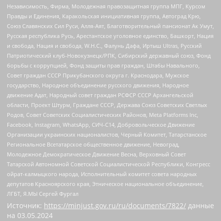
Независимость, Фирма, Молодежная правозащитная группа МПГ, Курсом
Правды и Единения, Каракольская инициативная группа, Автоград Крю,
Союз Славянских Сил Руси, Алля-Аят, Благотворительный пансионат Ак Умут,
Русская республика Русь, Арестантское уголовное единство, Башкорт, Нация
и свобода, Нация и свобода, W.H.С., Фалунь Дафа, Иртыш Ultras, Русский
Патриотический клуб-Новокузнецк/РПК, Сибирский державный союз, Фонд
борьбы с коррупцией, Фонд защиты прав граждан, Штабы Навального,
Совет граждан СССР Прикубанского округа г. Краснодара, Мужское
государство, Народное объединение русского движения, Народное
движение Адат, Народный совет граждан РСФСР СССР Архангельской
области, Проект Штурм, Граждане СССР, Держава Союз Советских Светлых
Родов, Совет Советских Социалистических Районов, Meta Platforms Inc,
Facebook, Instagram, WhatsApp, СИЧ-С14, Добровольческое Движение
Организации украинских националистов, Черный Комитет, Татарстанское
Региональное Всетатарское общественное движение, Невоград,
Молодежное Демократическое Движение Весна, Верховный Совет
Татарской Автономной Советской Социалистической Республики, Конгресс
ойрат-калмыцкого народа, Исполнительный комитет совета народных
депутатов Красноярского края, Этническое национальное объединение,
ЛГБТ, Я.МЫ Сергей Фургал
Источник:
https://minjust.gov.ru/ru/documents/7822/
данные
на
03.05.2024