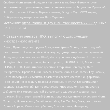
Свободу, Фонд имени Фридриха Науманна за свободу, Феминистское
антивоенное сопротивление, Комитет независимости Ингушетии, Прометей,
Stop Occupation of Karelia, Вернись живым, Фридом Хаус, СОТА медиа,
Либерально-демократическая Лига Украины
Источник:
https://minjust.gov.ru/ru/documents/7756/
данные
на
13.05.2024
* Сведения реестра НКО, выполняющих функции
иностранного агента:
Лилит, Правозащитная группа Гражданин.Армия.Право, Нижегородский
центр немецкой и европейской культуры, Центр гендерных исследований,
Фонд защиты прав граждан Штаб, Институт права и публичной политики,
Фонд борьбы с коррупцией, Альянс врачей, НАСИЛИЮ.НЕТ, Мы против
СПИДа, СВЕЧА, Гуманитарное действие, Открытый Петербург, Лига
Избирателей, Правовая инициатива, Гражданский Союз, Хасдей Ерушалаим,
Центр поддержки и содействия развитию средств массовой информации,
Горячая Линия, В защиту прав заключенных, Институт глобализации и
социальных движений, Центр социально-информационных инициатив
Действие, Благотворительный фонд охраны здоровья и защиты прав
граждан, Благотворительный фонд помощи осужденным и их семьям, Фонд
Тольятти, Новое время, Серебряная тайга, Так-Так-Так, Сова, центр Анна,
Проект Апрель, Самарская губерния, Эра здоровья, Мемориал,