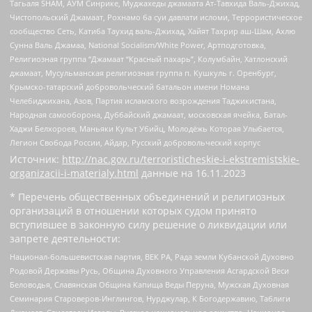
Тагьаля SHAM, АУМ Синрике, Муджахеды джамаата Ат-Тавхида Валь-Джихад,
Чистопольский Джамаат, Рохнамо ба суи давлати исломи, Террористическое
сообщество Сеть, Катиба Таухид валь-Джихад, Хайят Тахрир аш-Шам, Ахлю
Сунна Валь Джамаа, National Socialism/White Power, Артподготовка,
Религиозная группа “Джамаат “Красный пахарь”, Колумбайн, Хатлонский
джамаат, Мусульманская религиозная группа п. Кушкуль г. Оренбург,
Крымско-татарский добровольческий батальон имени Номана
Челебиджихана, Азов, Партия исламского возрождения Таджикистана,
Народная самооборона, Дуббайский джамаат, московская ячейка, Батал-
Хаджи Белхороев, Маньяки Культ Убийц, Молодёжь Которая Улыбается,
Легион Свобода России, Айдар, Русский добровольческий корпус
Источник:
http://nac.gov.ru/terroristicheskie-i-ekstremistskie-
organizacii-i-materialy.html
данные на
16.11.2023
* Перечень общественных объединений и религиозных
организаций в отношении которых судом принято
вступившее в законную силу решение о ликвидации или
запрете деятельности:
Национал-большевистская партия, ВЕК РА, Рада земли Кубанской Духовно
Родовой Державы Русь, Община Духовного Управления Асгардской Веси
Беловодья, Славянская Община Капища Веды Перуна, Мужская Духовная
Семинария Староверов-Инглингов, Нурджулар, К Богодержавию, Таблиги