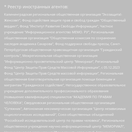
* Реестр иностранных агентов:
Калининградская региональная общественная организация "Экозащита!-Женсовет", Фонд содействия защите прав и свобод граждан "Общественный вердикт", Фонд "Институт Развития Свободы Информации", Частное учреждение "Информационное агентство МЕМО. РУ", Региональная общественная организация "Общественная комиссия по сохранению наследия академика Сахарова", Фонд поддержки свободы прессы, Санкт-Петербургская общественная правозащитная организация "Гражданский контроль", Межрегиональная общественная организация "Информационно-просветительский центр "Мемориал", Региональный Фонд "Центр Защиты Прав Средств Массовой Информации", с 05.12.2023 Фонд "Центр Защиты Прав Средств массовой информации", Региональная общественная благотворительная организация помощи беженцам и мигрантам "Гражданское содействие", Негосударственное образовательное учреждение дополнительного профессионального образования (повышение квалификации) специалистов "АКАДЕМИЯ ПО ПРАВАМ ЧЕЛОВЕКА", Свердловская региональная общественная организация "Сутяжник", Автономная некоммерческая организация "Центр независимых социологических исследований", Союз общественных объединений "Российский исследовательский центр по правам человека", Региональное общественное учреждение научно-информационный центр "МЕМОРИАЛ", Некоммерческая организация "Фонд защиты гласности", Автономная некоммерческая организация "Институт прав человека", Городская общественная организация "Екатеринбургское общество "МЕМОРИАЛ", Городская общественная организация "Рязанское историко-просветительское и правозащитное общество "Мемориал" (Рязанский Мемориал), Челябинский региональный орган общественной самодеятельности – женское общественное объединение "Женщины Евразии", Челябинский региональный орган общественной самодеятельности "Уральская правозащитная группа", Фонд содействия защите здоровья и социальной справедливости имени Андрея Рылькова, Автономная Некоммерческая Организация "Аналитический Центр Юрия Левады", Автономная некоммерческая организация социальной поддержки населения "Проект Апрель", Региональная общественная организация помощи женщинам и детям, находящимся в кризисной ситуации "Информационно-методический центр "Анна", Фонд содействия развитию массовых коммуникаций и правовому просвещению "Так-так-Так", Фонд содействия устойчивому развитию "Серебряная тайга", Свердловский региональный общественный фонд социальных проектов "Новое время", "Idel.Реалии", Кавказ.Реалии, Крым.Реалии, Телеканал Настоящее Время, Татаро-башкирская служба Радио Свобода (Azatliq Radiosi), Радио Свободная Европа/Радио Свобода (PCE/PC), "Сибирь.Реалии", "Фактограф", Благотворительный фонд помощи осужденным и их семьям, Автономная некоммерческая организация "Институт глобализации и социальных движений", Фонд "В защиту прав заключенных", Частное учреждение "Центр поддержки и содействия развитию средств массовой информации", Пензенский региональный общественный благотворительный фонд "Гражданский союз", "Север.Реалии", Некоммерческая организация Фонд "Правовая инициатива", Общество с ограниченной ответственностью "Радио Свободная Европа/Радио Свобода", Чешское информационное агентство "MEDIUM-ORIENT", Красноярская региональная общественная организация "Мы против СПИДа", Камалягин Денис Николаевич, Маркелов Сергей Евгеньевич, Пономарев Лев Александрович, Савицкая Людмила Алексеевна, Автономная некоммерческая организация "Центр по работе с проблемой насилия "НАСИЛИЮ.НЕТ", Межрегиональный профессиональный союз работников здравоохранения "Альянс врачей", Юридическое лицо, зарегистрированное в Латвийской Республике, SIA "Medusa Project" (регистрационный номер 40103797863, дата регистрации 10.06.2014), Некоммерческая организация "Фонд по борьбе с коррупцией", Автономная некоммерческая организация "Институт права и публичной политики", Баданин Роман Сергеевич, Гликин Максим Александрович, Железнова Мария Михайловна, Лукьянова Юлия Сергеевна, Маетная Елизавета Витальевна, Маняхин Петр Борисович, Чуракова Ольга Владимировна, Ярош Юлия Петровна, Юридическое лицо "The Insider SIA", зарегистрированное в Риге, Латвийская Республика (дата регистрации 26.06.2015), являющееся администратором доменного имени интернет-издания "The Insider SIA", https://theins.ru, Постернак Алексей Евгеньевич, Рубин Михаил Аркадьевич, Анин Роман Александрович, Юридическое лицо Istories fonds, зарегистрированное в Латвийской Республике (регистрационный номер 50008295751, дата регистрации 24.02.2020), Великовский Дмитрий Александрович, Долинина Ирина Николаевна, Мароховская Алеся Алексеевна, Шлейнов Роман Юрьевич, Шмагун Олеся Валентиновна, Общество с ограниченной ответственностью "Альтаир 2021", Общество с ограниченной ответственностью "Вега 2021", Общество с ограниченной ответственностью "Главный редактор 2021", Общество с ограниченной ответственностью "Ромашки монолит", Важенков Артем Валерьевич, Ивановская областная общественная организация "Центр гендерных исследований", Гурман Юрий Альбертович, Медиапроект "ОВД-Инфо", Егоров Владимир Владимирович, Жилинский Владимир Александрович, Общество с ограниченной ответственностью "ЗП", Иванова София Юрьевна, Карезина Инна Павловна, Кильтау Екатерина Викторовна, Петров Алексей Викторович, Пискунов Сергей Евгеньевич, Смирнов Сергей Сергеевич, Тихонов Михаил Сергеевич, Общество с ограниченной ответственностью "ЖУРНАЛИСТ-ИНОСТРАННЫЙ АГЕНТ", Арапова Галина Юрьевна, Вольтская Татьяна Анатольевна, Американская компания "Mason G.E.S. Anonymous Foundation" (США), являющаяся владельцем интернет-издания https://mnews.world/, Компания "Stichting Bellingcat", зарегистрированная в Нидерландах (дата регистрации 11.07.2018), Захаров Андрей Вячеславович, Клепиковская Екатерина Дмитриевна, Общество с ограниченной ответственностью "МЕМО", Перл Роман Александрович, Симонов Евгений Алексеевич, Соловьева Елена Анатольевна, Сотников Даниил Владимирович, Сурначева Елизавета Дмитриевна, Автономная некоммерческая организация по защите прав человека и информированию населения "Якутия – Наше Мнение", Общество с ограниченной ответственностью "Москоу диджитал медиа", с 26.01.2023 Общество с ограниченной ответственностью "Чайка Белые сады", Ветошкина Валерия Валерьевна, Заговора Максим Александрович, Межрегиональное общественное движение "Российская ЛГБТ - сеть", Оленичев Максим Владимирович, Павлов Иван Юрьевич, Скворцова Елена Сергеевна, Общество с ограниченной ответственностью "Как бы инагент", Кочетков Игорь Викторович, Общество с ограниченной ответственностью "Честные выборы", Еланчик Олег Александрович, Общество с ограниченной ответственностью "Нобелевский призыв", Гималова Регина Эмилевна, Григорьев Андрей Валерьевич, Григорьева Алина Александровна, Ассоциация по содействию защите прав призывников, альтернативнослужащих и военнослужащих "Правозащитная группа "Гражданин.Армия.Право", Хисамова Регина Фаритовна, Автономная некоммерческая организация по реализации социально-правовых программ "Лилит", Дальневосточное общественное движение "Маяк", Санкт-Петербургская ЛГБТ-инициативная группа "Выход", Инициативная группа ЛГБТ+ "Реверс", Алексеев Андрей Викторович, Бекбулатова Таисия Львовна, Беляев Иван Михайлович, Владыкина Елена Сергеевна, Гельман Марат Александрович, Никульшина Вероника Юрьевна, Толоконникова Надежда Андреевна, Шендерович Виктор Анатольевич, Общество с ограниченной ответственностью "Данное сообщение", Общество с ограниченной ответственностью Издательский дом "Новая глава", Айнбиндер Александра Александровна, Московский комьюнити-центр для ЛГБТ+инициатив, Благотворительный фонд развития филантропии, Deutsche Welle (Германия, Kurt-Schumacher-Strasse 3, 53113 Bonn), Борзунова Мария Михайловна, Воробьев Виктор Викторович, Голубева Анна Львовна, Константинова Алла Михайловна, Малкова Ирина Владимировна, Мурадов Мурад Абдулгалимович, Осетинская Елизавета Николаевна, Понасенков Евгений Николаевич, Ганапольский Матвей Юрьевич, Киселев Евгений Алексеевич, Борухович Ирина Григорьевна, Дремин Иван Тимофеевич, Дубровский Дмитрий Викторович, Красноярская региональная общественная организация поддержки и развития альтернативных образовательных технологий и межкультурных коммуникаций "ИНТЕРРА", Маяковская Екатерина Алексеевна, Фейгин Марк Захарович, Филимонов Андрей Викторович, Дзугкоева Регина Николаевна, Доброхотов Роман Александрович, Дудь Юрий Александрович, Елкин Сергей Владимирович, Кругликов Кирилл Игоревич, Сабунаева Мария Леонидовна, Семенов Алексей Владимирович, Шаинян Карен Багратович, Шульман Екатерина Михайловна, Асафьев Артур Валерьевич, Вахштайн Виктор Семенович, Венедиктов Алексей Алексеевич, Лушникова Екатерина Евгеньевна, Волков Леонид Михайлович, Невзоров Александр Глебович, Пархоменко Сергей Борисович, Сироткин Ярослав Николаевич, Кара-Мурза Владимир Владимирович, Баранова Наталья Владимировна, Гозман Леонид Яковлевич, Кагарлицкий Борис Юльевич, Климарев Михаил Валерьевич, Милов Владимир Станиславович, Автономная некоммерческая организация Краснодарский центр современного искусства "Типография", Моргенштерн Алишер Тагирович, Соболь Любовь Эдуардовна, Общество с ограниченной ответственностью "ЛИЗА НОРМ", Каспаров Гарри Кимович, Ходорковский Михаил Борисович, Общество с ограниченной ответственностью "Апрельские тезисы", Данилович Ирина Брониславовна, Кашин Олег Владимирович, Петров Николай Владимирович, Пивоваров Алексей Владимирович, Соколов Михаил Владимирович, Цветкова Юлия Владимировна, Чичваркин Евгений Александрович, Комитет против пыток/Команда против пыток, Общество с ограниченной ответственностью "Первый научный", Общество с ограниченной ответственностью "Вертолет и ко", Белоцерковская Вероника Борисовна, Кац Максим Евгеньевич, Лазарева Татьяна Юрьевна, Шаведдинов Руслан Табризович, Яшин Илья Валерьевич, Общество с ограниченной ответственностью "Иноагент ААВ", Алешковский Дмитрий Петрович, Альбац Евгения Марковна, Быков Дмитрий Львович, Галямина Юлия Евгеньевна, Лойко Сергей Леонидович, Мартынов Кирилл Константинович, Медведев Сергей Александрович, Крашенинников Федор Геннадиевич, Гордеева Катерина Вл