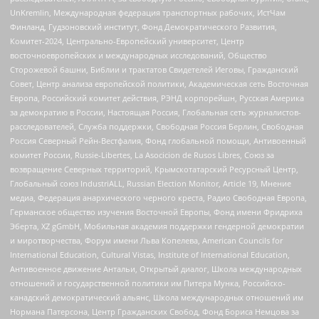
UnKremlin, Международная федерация транспортных рабочих, ИстЧам
Финланд, Гудзоновский институт, Фонд Демократического Развития,
Комитет-2024, Центрально-Европейский университет, Центр
восточноевропейских и международных исследований, Общество
Сторожевой башни, Библии и трактатов Свидетелей Иеговы, Гражданский
Совет, Центр анализа европейской политики, Академическая сеть Восточная
Европа, Российский комитет действия, РЭНД корпорейшн, Русская Америка
за демократию в России, Настоящая Россия, Глобальная сеть журналистов-
расследователей, Служба поддержки, Свободная Россия Берлин, Свободная
Россия Северный Рейн-Вестфалия, Фонд глобальной помощи, Антивоенный
комитет России, Russie-Libertes, La Asocicion de Rusos Libres, Союз за
возвращение Северных территорий, Крымскотатарский Ресурсный Центр,
Глобальный союз IndustriALL, Russian Election Monitor, Article 19, Мнение
медиа, Федерация анархического черного креста, Радио Свободная Европа,
Германское общество изучения Восточной Европы, Фонд имени Фридриха
Эберта, XZ gGmbH, Мобильная академия поддержки гендерной демократии
и миротворчества, Форум имени Льва Копелева, American Councils for
International Education, Cultural Vistas, Institute of International Education,
Антивоенное движение Антальи, Открытый диалог, Школа международных
отношений и государственной политики им Питера Мунка, Российско-
канадский демократический альянс, Школа международных отношений им
Нормана Патерсона, Центр Гражданских Свобод, Фонд Бориса Немцова за