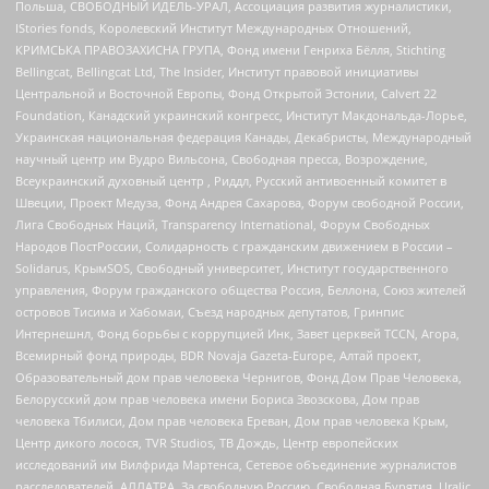
Польша, СВОБОДНЫЙ ИДЕЛЬ-УРАЛ, Ассоциация развития журналистики,
IStories fonds, Королевский Институт Международных Отношений,
КРИМСЬКА ПРАВОЗАХИСНА ГРУПА, Фонд имени Генриха Бёлля, Stichting
Bellingcat, Bellingcat Ltd, The Insider, Институт правовой инициативы
Центральной и Восточной Европы, Фонд Открытой Эстонии, Calvert 22
Foundation, Канадский украинский конгресс, Институт Макдональда-Лорье,
Украинская национальная федерация Канады, Декабристы, Международный
научный центр им Вудро Вильсона, Свободная пресса, Возрождение,
Всеукраинский духовный центр , Риддл, Русский антивоенный комитет в
Швеции, Проект Медуза, Фонд Андрея Сахарова, Форум свободной России,
Лига Свободных Наций, Transparеncy International, Форум Свободных
Народов ПостРоссии, Солидарность с гражданским движением в России –
Solidarus, КрымSOS, Свободный университет, Институт государственного
управления, Форум гражданского общества Россия, Беллона, Союз жителей
островов Тисима и Хабомаи, Съезд народных депутатов, Гринпис
Интернешнл, Фонд борьбы с коррупцией Инк, Завет церквей TCCN, Агора,
Всемирный фонд природы, BDR Novaja Gazeta-Europe, Алтай проект,
Образовательный дом прав человека Чернигов, Фонд Дом Прав Человека,
Белорусский дом прав человека имени Бориса Звозскова, Дом прав
человека Тбилиси, Дом прав человека Ереван, Дом прав человека Крым,
Центр дикого лосося, TVR Studios, ТВ Дождь, Центр европейских
исследований им Вилфрида Мартенса, Сетевое объединение журналистов
расследователей, АЛЛАТРА, За свободную Россию, Свободная Бурятия, Uralic,