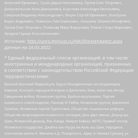
Анатолий Ефимович, Сухих Дарья Николаевна, Орлов Олег Петрович,
Добровольская Анна Дмитриевна, Королева Александра Евгеньевна,
Смирнов Владимир Александрович, Вицин Сергей Ефимович, Золотухин
Борис Андреевич, Левинсон Лев Семенович, Локшина Татьяна Иосифовна,
Орлов Олег Петрович, Полякова Мара Федоровна, Резник Генри Маркович,
Захаров Герман Константинович
Источник:
http://unro.minjust.ru/NKOForeignAgent.aspx
данные на
24.03.2022
* Единый федеральный список организаций, в том числе
иностранных и международных организаций, признанных
в соответствии с законодательством Российской Федерации
террористическими:
Высший военный Маджлисуль Шура Объединенных сил моджахедов
Кавказа, Конгресс народов Ичкерии и Дагестана, База, Асбат аль-Ансар,
Священная война, Исламская группа, Братья-мусульмане, Партия
исламского освобождения, Лашкар-И-Тайба, Исламская группа, Движение
Талибан, Исламская партия Туркестана, Общество социальных реформ,
Общество возрождения исламского наследия, Дом двух святых, Джунд аш-
Шам, Исламский джихад, Аль-Каида, Имарат Кавказ, АБТО, Правый сектор,
Исламское государство, Джабха аль-Нусра ли-Ахль аш-Шам, Народное
ополчение имени К. Минина и Д. Пожарского, Аджр от Аллаха Субхану уа