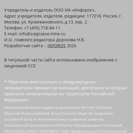
Учредитель и издатель ООО ИА «Инфорос».
Адрес учредителя, издателя, редакции: 117218, Россия, г.
Москва, ул. Кржижановского, д.13, кор. 2
Телефон: +7 (495) 718-84-11
E-mail: info@zaigraevo-time.ru
И.О. главного редактора Дорохова Н.В.
Разработчик сайта –
INFOROS
2026
В титульной части сайта использовано изображение с
лицензией CC0
* Перечень иностранных и международных
неправительственных организаций, деятельность которых
признана нежелательной на территории Российской
Федерации:
Национальный фонд в поддержку демократии, Институт Открытое
Общество Фонд Содействия, Фонд Открытое общество, Американо-
российский фонд по экономическому и правовому развитию,
Национальный Демократический Институт Международных Отношений,
MEDIA DEVELOPMENT INVESTMENT FUND, Международный Республиканский