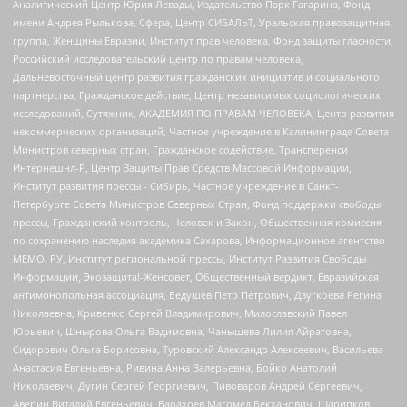
Аналитический Центр Юрия Левады, Издательство Парк Гагарина, Фонд
имени Андрея Рылькова, Сфера, Центр СИБАЛЬТ, Уральская правозащитная
группа, Женщины Евразии, Институт прав человека, Фонд защиты гласности,
Российский исследовательский центр по правам человека,
Дальневосточный центр развития гражданских инициатив и социального
партнерства, Гражданское действие, Центр независимых социологических
исследований, Сутяжник, АКАДЕМИЯ ПО ПРАВАМ ЧЕЛОВЕКА, Центр развития
некоммерческих организаций, Частное учреждение в Калининграде Совета
Министров северных стран, Гражданское содействие, Трансперенси
Интернешнл-Р, Центр Защиты Прав Средств Массовой Информации,
Институт развития прессы - Сибирь, Частное учреждение в Санкт-
Петербурге Совета Министров Северных Стран, Фонд поддержки свободы
прессы, Гражданский контроль, Человек и Закон, Общественная комиссия
по сохранению наследия академика Сахарова, Информационное агентство
МЕМО. РУ, Институт региональной прессы, Институт Развития Свободы
Информации, Экозащита!-Женсовет, Общественный вердикт, Евразийская
антимонопольная ассоциация, Бедушев Петр Петрович, Дзугкоева Регина
Николаевна, Кривенко Сергей Владимирович, Милославский Павел
Юрьевич, Шнырова Ольга Вадимовна, Чанышева Лилия Айратовна,
Сидорович Ольга Борисовна, Туровский Александр Алексеевич, Васильева
Анастасия Евгеньевна, Ривина Анна Валерьевна, Бойко Анатолий
Николаевич, Дугин Сергей Георгиевич, Пивоваров Андрей Сергеевич,
Аверин Виталий Евгеньевич, Барахоев Магомед Бекханович, Шарипков