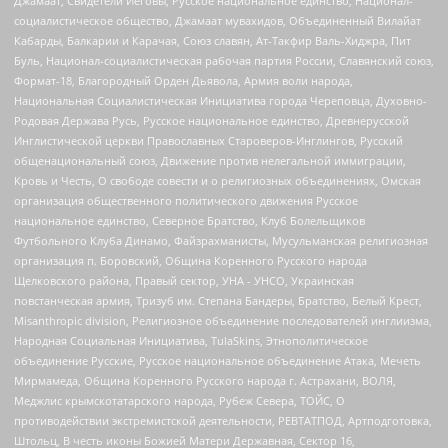
Джамаат, Свидетели Иеговы, Русское национальное единство, Национал-
социалистическое общество, Джамаат мувахидов, Объединенный Вилайат
Кабарды, Балкарии и Карачая, Союз славян, Ат-Такфир Валь-Хиджра, Пит
Буль, Национал-социалистическая рабочая партия России, Славянский союз,
Формат-18, Благородный Орден Дьявола, Армия воли народа,
Национальная Социалистическая Инициатива города Череповца, Духовно-
Родовая Держава Русь, Русское национальное единство, Древнерусской
Инглистической церкви Православных Староверов-Инглингов, Русский
общенациональный союз, Движение против нелегальной иммиграции,
Кровь и Честь, О свободе совести и о религиозных объединениях, Омская
организация общественного политического движения Русское
национальное единство, Северное Братство, Клуб Болельщиков
Футбольного Клуба Динамо, Файзрахманисты, Мусульманская религиозная
организация п. Боровский, Община Коренного Русского народа
Щелковского района, Правый сектор, УНА - УНСО, Украинская
повстанческая армия, Тризуб им. Степана Бандеры, Братство, Белый Крест,
Misanthropic division, Религиозное объединение последователей инглиизма,
Народная Социальная Инициатива, TulaSkins, Этнополитическое
объединение Русские, Русское национальное объединение Атака, Мечеть
Мирмамеда, Община Коренного Русского народа г. Астрахани, ВОЛЯ,
Меджлис крымскотатарского народа, Рубеж Севера, ТОЙС, О
противодействии экстремистской деятельности, РЕВТАТПОД, Артподготовка,
Штольц, В честь иконы Божией Матери Державная, Сектор 16,