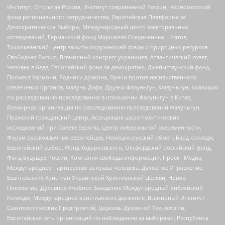
Институт, Открытая Россия, Институт современной России, Черноморский
фонд регионального сотрудничества, Европейская Платформа за
Демократические Выборы, Международный центр электоральных
исследований, Германский фонд Маршалла Соединенных Штатов,
Тихоокеанский центр защиты окружающей среды и природных ресурсов,
Свободная Россия, Всемирный конгресс украинцев, Атлантический совет,
Человек в беде, Европейский фонд за демократию, Джеймстаунский фонд,
Прожект Хармони, Родники дракона, Врачи против насильственного
извлечения органов, Фалунь Дафа, Друзья Фалуньгун, Фалуньгун, Коалиция
по расследованию преследования в отношении Фалуньгун в Китае,
Всемирная организация по расследованию преследований Фалуньгун,
Пражский гражданский центр, Ассоциация школ политических
исследований при Совете Европы, Центр либеральной современности,
Форум русскоязычных европейцев, Немецко-русский обмен, Бард колледж,
Европейский выбор, Фонд Ходорковского, Оксфордский российский фонд,
Фонд Будущее России, Компания свободы информации, Проект Медиа,
Международное партнерство за права человека, Духовное Управление
Евангельских Христиан Украинской Христианской Церкви, Новое
Поколение, Духовное Учебное Заведение Международный Библейский
Колледж, Международное христианское движение, Всемирный Институт
Саентологических Предприятий, Церковь Духовной Технологии,
Европейская сеть организаций по наблюдению за выборами, Республика