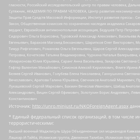
гласности, Российский исследовательский центр по правам человека, Даль
Сутяжник, АКАДЕМИЯ ПО ПРАВАМ ЧЕЛОВЕКА, Центр развития некоммерческих
Защиты Прав Средств Массовой Информации, Институт развития прессы - Си
Закон, Общественная комиссия по сохранению наследия академика Сахаров
вердикт, Евразийская антимонопольная ассоциация, Бедушев Петр Петрови
Сидорович Ольга Борисовна, Туровский Александр Алексеевич, Васильева А
Евгеньевич, Барахоев Магомед Бекханович, Шарипков Олег Викторович, М
Тимур Рифгатович, Романова Ольга Евгеньевна, Щаров Сергей Алексадрови
Петровна, Кочеткова Татьяна Владимировна, Чуркина Наталья Валерьевна, 
Илларионова Юлия Юрьевна, Саранг Анна Васильевна, Захарова Светлана 
Гефтер Валентин Михайлович, Симонов Алексей Кириллович, Флиге Ирина 
Беляев Сергей Иванович, Голубева Елена Николаевна, Ганнушкина Светлана
Вячеславович, Арапова Галина Юрьевна, Свечников Анатолий Мариевич, П
Лукашевский Сергей Маркович, Бахмин Вячеслав Иванович, Шабад Анатоли
Александрович, Вицин Сергей Ефимович, Золотухин Борис Андреевич, Леви
Константинович
Источник:
http://unro.minjust.ru/NKOForeignAgent.aspx
данн
* Единый федеральный список организаций, в том числе и
террористическими:
Высший военный Маджлисуль Шура Объединенных сил моджахедов Кавказа, Ко
Лашкар-И-Тайба, Исламская группа, Движение Талибан, Исламская партия Т