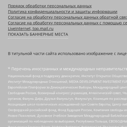
Порядок обработки персональных данных
Политика конфиденциальности и защиты информации
Согласие на обработку персональных данных обратной свя
Согласие на обработку персональных данных с помощью се
LiveInternet, top.mail.ru
ПОКАЗАТЬ БАННЕРНЫЕ МЕСТА
В титульной части сайта использовано изображение с лиц
* Перечень иностранных и международных неправительств
Национальный фонд в поддержку демократии, Институт Открытое Общество
Институт Международных Отношений, MEDIA DEVELOPMENT INVESTMENT FUND,
Европейская Платформа за Демократические Выборы, Международный цент
Свободная Россия, Всемирный конгресс украинцев, Атлантический совет, Ч
органов, Фалунь Дафа, Друзья Фалуньгун, Фалуньгун, Коалиция по рассле
Ассоциация школ политических исследований при Совете Европы, Центр ли
Оксфордский российский фонд, Фонд Будущее России, Компания свободы ин
Новое Поколение, Духовное Учебное Заведение Международный Библейский
организаций по наблюдению за выборами, Республика Польша, СВОБОДНЫЙ
Фонд имени Генриха Бёлля, Stichting Bellingcat, Bellingcat Ltd, The Inside