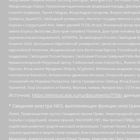
Макдональда-Лорье, Украинская национальная федерация Канады, Декабрис
комитет в Швеции, Проект Медуза, Фонд Андрея Сахарова, Форум свободной 
Solidarus, КрымSOS, Свободный университет, Институт государственного у
борьбы с коррупцией Инк, Завет церквей TCCN, Агора, Всемирный фонд при
имени Бориса Звозскова, Дом прав человека Тбилиси, Дом прав человека Ер
журналистов расследователей, АЛЛАТРА, За свободную Россию, Свободная Б
Комитет-2024, Центрально-Европейский университет, Центр восточноевроп
европейской политики, Академическая сеть Восточная Европа, Российский к
поддержки, Свободная Россия Берлин, Свободная Россия Северный Рейн-Вест
Крымскотатарский Ресурсный Центр, Глобальный союз IndustriALL, Russian E
Европы, Фонд имени Фридриха Эберта, XZ gGmbH, Мобильная академия поддержк
International Education, Антивоенное движение Антальи, Открытый диало
отношений им Нормана Патерсона, Центр Гражданских Свобод, Фонд Бориса
Прометей, Stop Occupation of Karelia, Вернись живым, Фридом Хаус, СОТА 
Источник:
https://minjust.gov.ru/ru/documents/7756/
данные
* Сведения реестра НКО, выполняющих функции иностранн
Лилит, Правозащитная группа Гражданин.Армия.Право, Нижегородский цент
борьбы с коррупцией, Альянс врачей, НАСИЛИЮ.НЕТ, Мы против СПИДа, СВЕ
содействия развитию средств массовой информации, Горячая Линия, В защ
охраны здоровья и защиты прав граждан, Благотворительный фонд помощи ос
Мемориал, Аналитический Центр Юрия Левады, Издательство Парк Гагарина