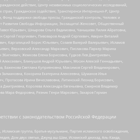
Гражданское действие, Центр независимых социологических исследований,
стран, Гражданское содействие, Трансперенси Интернешнл-Р, Центр
н, Фонд поддержки свободы прессы, Гражданский контроль, Человек и
тут Развития Свободы Информации, Экозащита!-Женсовет, Общественный
й Павел Юрьевич, Шнырова Ольга Вадимовна, Чанышева Лилия Айратовна,
ин Сергей Георгиевич, Пивоваров Андрей Сергеевич, Аверин Виталий
вич, Каргалицкий Борис Юльевич, Созаев Валерий Валерьевич, Исламов
льевич, Верховский Александр Маркович, Пислакова-Паркер Марина
н Збигневич, Жемкова Елена Борисовна, Гудков Лев Дмитриевич,
й Алексеевич, Блинушов Андрей Юрьевич, Мосин Алексей Геннадьевич,
а, Баженова Светлана Куприяновна, Максимов Сергей Владимирович,
а Залмановна, Кокорина Екатерина Алексеевна, Шуманов Илья
ч, Протасова Ирина Вячеславовна, Литинский Леонид Борисович,
а Дмитриевна, Королева Александра Евгеньевна, Смирнов Владимир
ова Мара Федоровна, Резник Генри Маркович, Захаров Герман
етствии с законодательством Российской Федерации
 Исламская группа, Братья-мусульмане, Партия исламского освобождения,
едия, Дом двух святых, Джунд аш-Шам, Исламский джихад, Аль-Каида,