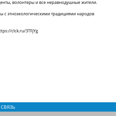
денты, волонтеры и все неравнодушные жители.
ссы с этноэкологическими традициями народов
ps://clck.ru/3TFjYg
 СВЯЗЬ