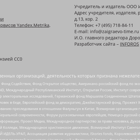
Учредитель и издатель ООО 
Адрес учредителя, издателя, р
зи
д.13, кор. 2
рвисов Yandex.Metrika,
Телефон: +7 (495) 718-84-11
E-mail: info@zaigraevo-time.ru
И.О. главного редактора Доро
Разработчик сайта –
INFOROS
ензией CC0
енных организаций, деятельность которых признана нежелате
 Фонд Содействия, Фонд Открытое общество, Американо-российский фонд по э
 Международный Республиканский Институт, Открытая Россия, Институт совре
р электоральных исследований, Германский фонд Маршалла Соединенных Штатов
еловек в беде, Европейский фонд за демократию, Джеймстаунский фонд, Прожект
дованию преследования в отношении Фалуньгун в Китае, Всемирная организация 
беральной современности, Форум русскоязычных европейцев, Немецко-русский о
формации, Проект Медиа, Международное партнерство за права человека, Духов
 Колледж, Международное христианское движение, Всемирный Институт Саентол
 ИДЕЛЬ-УРАЛ, Ассоциация развития журналистики, IStories fonds, Королевск
r, Институт правовой инициативы Центральной и Восточной Европы, Фонд Открытой Э