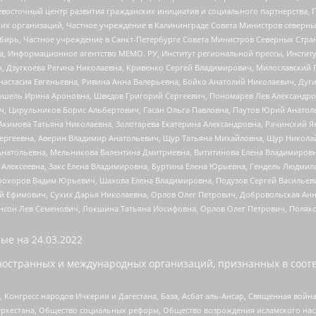
невосточный центр развития гражданских инициатив и социального партнерства, 
 организаций, Частное учреждение в Калининграде Совета Министров северных 
бирь, Частное учреждение в Санкт-Петербурге Совета Министров Северных Стра
а, Информационное агентство МЕМО. РУ, Институт региональной прессы, Инсти
ч, Дзугкоева Регина Николаевна, Кривенко Сергей Владимирович, Милославски
настасия Евгеньевна, Ривина Анна Валерьевна, Бойко Анатолий Николаевич, Дуг
ошель Ирина Ароновна, Шведов Григорий Сергеевич, Пономарев Лев Александро
ч, Цирульников Борис Альбертович, Гасан Ольга Павловна, Паутов Юрий Анато
Акимова Татьяна Николаевна, Золотарева Екатерина Александровна, Рачинский Я
Сергеевна, Аверин Владимир Анатольевич, Щур Татьяна Михайловна, Щур Никола
Анатольевна, Мельникова Валентина Дмитриевна, Вититинова Елена Владимировн
 Алексеевна, Закс Елена Владимировна, Буртина Елена Юрьевна, Гендель Людмил
рохоров Вадим Юрьевич, Шахова Елена Владимировна, Подузов Сергей Васильеви
й Ефимович, Сухих Дарья Николаевна, Орлов Олег Петрович, Добровольская Анн
нсон Лев Семенович, Локшина Татьяна Иосифовна, Орлов Олег Петрович, Поляк
ые на
24.03.2022
ностранных и международных организаций, признанных в соотв
нгресс народов Ичкерии и Дагестана, База, Асбат аль-Ансар, Священная война,
уркестана, Общество социальных реформ, Общество возрождения исламского насл