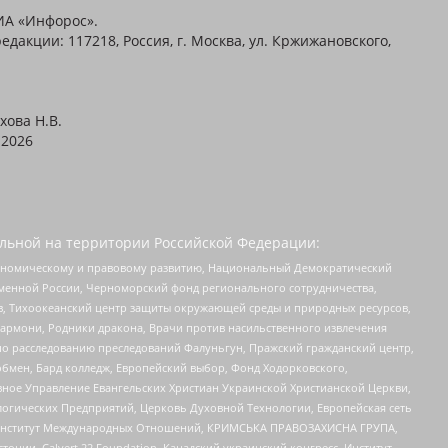
ИА «Инфорос».
едакции: 117218, Россия, г. Москва, ул. Кржижановского,
хова Н.В.
2026
льной на территории Российской Федерации:
кономическому и правовому развитию, Национальный Демократический
менной России, Черноморский фонд регионального сотрудничества,
, Тихоокеанский центр защиты окружающей среды и природных ресурсов,
 Хармони, Родники дракона, Врачи против насильственного извлечения
по расследованию преследований Фалуньгун, Пражский гражданский центр,
бмен, Бард колледж, Европейский выбор, Фонд Ходорковского,
ное Управление Евангельских Христиан Украинской Христианской Церкви,
огических Предприятий, Церковь Духовной Технологии, Европейская сеть
ий Институт Международных Отношений, КРИМСЬКА ПРАВОЗАХИСНА ГРУПА,
стонии, Calvert 22 Foundation, Канадский украинский конгресс, Институт