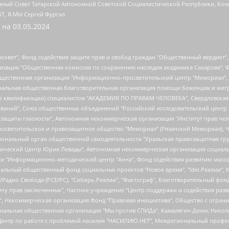
ный Совет Татарской Автономной Советской Социалистической Республики, Кон
БТ, Я.МЫ Сергей Фургал
 на
03.05.2024
мная некоммерческая организация "Центр по работе с проблемой насилия "НАСИЛИЮ.НЕТ", Межрегиональный профессиональный союз работников здравоохранения "Альянс врачей", Юридическое лицо, зарегистрированное в Латвийской Республике, SIA "Medusa Project" (регистрационный номер 40103797863, дата регистрации 10.06.2014), Некоммерческая организация "Фонд по борьбе с коррупцией", Автономная некоммерческая организация "Институт права и публичной политики", Баданин Роман Сергеевич, Гликин Максим Александрович, Железнова Мария Михайловна, Лукьянова Юлия Сергеевна, Маетная Елизавета Витальевна, Маняхин Петр Борисович, Чуракова Ольга Владимировна, Ярош Юлия Петровна, Юридическое лицо "The Insider SIA", зарегистрированное в Риге, Латвийская Республика (дата регистрации 26.06.2015), являющееся администратором доменного имени интернет-издания "The Insider SIA", https://theins.ru, Постернак Алексей Евгеньевич, Рубин Михаил Аркадьевич, Анин Роман Александрович, Юридическое лицо Istories fonds, зарегистрированное в Латвийской Республике (регистрационный номер 50008295751, дата регистрации 24.02.2020), Великовский Дмитрий Александрович, Долинина Ирина Николаевна, Мароховская Алеся Алексеевна, Шлейнов Роман Юрьевич, Шмагун Олеся Валентиновна, Общество с ограниченной ответственностью "Альтаир 2021", Общество с ограниченной ответственностью "Вега 2021", Общество с ограниченной ответственностью "Главный редактор 2021", Общество с ограниченной ответственностью "Ромашки монолит", Важенков Артем Валерьевич, Ивановская областная общественная организация "Центр гендерных исследований", Гурман Юрий Альбертович, Медиапроект "ОВД-Инфо", Егоров Владимир Владимирович, Жилинский Владимир Александрович, Общество с ограниченной ответственностью "ЗП", Иванова София Юрьевна, Карезина Инна Павловна, Кильтау Екатерина Викторовна, Петров Алексей Викторович, Пискунов Сергей Евгеньевич, Смирнов Сергей Сергеевич, Тихонов Михаил Сергеевич, Общество с ограниченной ответственностью "ЖУРНАЛИСТ-ИНОСТРАННЫЙ АГЕНТ", Арапова Галина Юрьевна, Вольтская Татьяна Анатольевна, Американская компания "Mason G.E.S. Anonymous Foundation" (США), являющаяся владельцем интернет-издания https://mnews.world/, Компания "Stichting Bellingcat", зарегистрированная в Нидерландах (дата регистрации 11.07.2018), Захаров Андрей Вячеславович, Клепиковская Екатерина Дмитриевна, Общество с ограниченной ответственностью "МЕМО", Перл Роман Александрович, Симонов Евгений Алексеевич, Соловьева Елена Анатольевна, Сотников Даниил Владимирович, Сурначева Елизавета Дмитриевна, Автономная некоммерческая организация по защите прав человека и информированию населения "Якутия – Наше Мнение", Общество с ограниченной ответственностью "Москоу диджитал медиа", с 26.01.2023 Общество с ограниченной ответственностью "Чайка Белые сады", Ветошкина Валерия Валерьевна, Заговора Максим Александрович, Межрегиональное общественное движение "Российская ЛГБТ - сеть", Оленичев Максим Владимирович, Павлов Иван Юрьевич, Скворцова Елена Сергеевна, Общество с ограниченной ответственностью "Как бы инагент", Кочетков Игорь Викторович, Общество с ограниченной ответственностью "Честные выборы", Еланчик Олег Александрович, Общество с ограниченной ответственностью "Нобелевский призыв", Гималова Регина Эмилевна, Григорьев Андрей Валерьевич, Григорьева Алина Александровна, Ассоциация по содействию защите прав призывников, альтернативнослужащих и военнослужащих "Правозащитная группа "Гражданин.Армия.Право", Хисамова Регина Фаритовна, Автономная некоммерческая организация по реализации социально-правовых программ "Лилит", Дальн