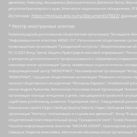
движение, Невоград, Молодежное Демократическое Движение Весна, Верхов
депутатов Красноярского края, Этническое национальное объединение, ЛГ
Источник:
https://minjust.gov.ru/ru/documents/7822/
данные
* Реестр иностранных агентов:
Калининградская региональная общественная организация "Экозащита!-Женсовет", Фонд содействия защите прав и свобод граждан "Общественный вердикт", Фонд "Институт Развития Свободы Информации", Частное учреждение "Информационное агентство МЕМО. РУ", Региональная общественная организация "Общественная комиссия по сохранению наследия академика Сахарова", Фонд поддержки свободы прессы, Санкт-Петербургская общественная правозащитная организация "Гражданский контроль", Межрегиональная общественная организация "Информационно-просветительский центр "Мемориал", Региональный Фонд "Центр Защиты Прав Средств Массовой Информации", с 05.12.2023 Фонд "Центр Защиты Прав Средств массовой информации", Региональная общественная благотворительная организация помощи беженцам и мигрантам "Гражданское содействие", Негосударственное образовательное учреждение дополнительного профессионального образования (повышение квалификации) специалистов "АКАДЕМИЯ ПО ПРАВАМ ЧЕЛОВЕКА", Свердловская региональная общественная организация "Сутяжник", Автономная некоммерческая организация "Центр независимых социологических исследований", Союз общественных объединений "Российский исследовательский центр по правам человека", Региональное общественное учреждение научно-информационный центр "МЕМОРИАЛ", Некоммерческая организация "Фонд защиты гласности", Автономная некоммерческая организация "Институт прав человека", Городская общественная организация "Екатеринбургское общество "МЕМОРИАЛ", Городская общественная организация "Рязанское историко-просветительское и правозащитное общество "Мемориал" (Рязанский Мемориал), Челябинский региональный орган общественной самодеятельности – женское общественное объединение "Женщины Евразии", Челябинский региональный орган общественной самодеятельности "Уральская правозащитная группа", Фонд содействия защите здоровья и социальной справедливости имени Андрея Рылькова, Автономная Некоммерческая Организация "Аналитический Центр Юрия Левады", Автономная некоммерческая организация социальной поддержки населения "Проект Апрель", Региональная общественная организация помощи женщинам и детям, находящимся в кризисной ситуации "Информационно-методический центр "Анна", Фонд содействия развитию массовых коммуникаций и правовому просвещению "Так-так-Так", Фонд содействия устойчивому развитию "Серебряная тайга", Свердловский региональный общественный фонд социальных проектов "Новое время", "Idel.Реалии", Кавказ.Реалии, Крым.Реалии, Телеканал Настоящее Время, Татаро-башкирская служба Радио Свобода (Azatliq Radiosi), Радио Свободная Европа/Радио Свобода (PCE/PC), "Сибирь.Реалии", "Фактограф", Благотворительный фонд помощи осужденным и их семьям, Автономная некоммерческая организация "Институт глобализации и социальных движений", Фонд "В защиту прав заключенных", Частное учреждение "Центр поддержки и содействия развитию средств массовой информации", Пензенский региональный общественный благотворительный фонд "Гражданский союз", "Север.Реалии", Некоммерческая организация Фонд "Правовая инициатива", Общество с ограниченной ответственностью "Радио Свободная Европа/Радио Свобода", Чешское информационное агентство "MEDIUM-ORIENT", Красноярская региональная общественная организация "Мы против СПИДа", Камалягин Денис Николаевич, Маркелов Сергей Евгеньевич, Пономарев Лев Александрович, Савицкая Людмила Алексеевна, Автоно