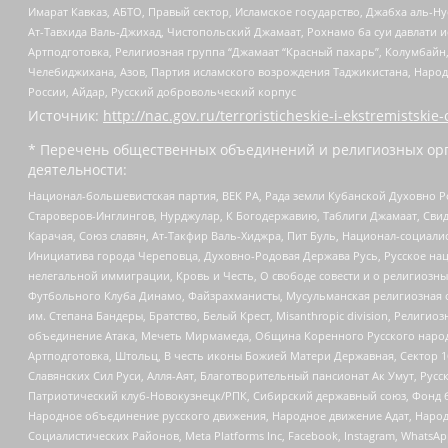
Имарат Кавказ, АБТО, Правый сектор, Исламское государство, Джабха аль-
Ат-Тавхида Валь-Джихад, Чистопольский Джамаат, Рохнамо ба суи давлати и
Артподготовка, Религиозная группа “Джамаат “Красный пахарь”, Колумбайн
Челебиджихана, Азов, Партия исламского возрождения Таджикистана, Народ
России, Айдар, Русский добровольческий корпус
Источник:
http://nac.gov.ru/terroristicheskie-i-ekstremistskie-
* Перечень общественных объединений и религиозных орг
деятельности:
Национал-большевистская партия, ВЕК РА, Рада земли Кубанской Духовно
Староверов-Инглингов, Нурджулар, К Богодержавию, Таблиги Джамаат, Сви
Карачая, Союз славян, Ат-Такфир Валь-Хиджра, Пит Буль, Национал-социал
Инициатива города Череповца, Духовно-Родовая Держава Русь, Русское н
нелегальной иммиграции, Кровь и Честь, О свободе совести и о религиоз
Футбольного Клуба Динамо, Файзрахманисты, Мусульманская религиозная о
им. Степана Бандеры, Братство, Белый Крест, Misanthropic division, Рели
объединение Атака, Мечеть Мирмамеда, Община Коренного Русского народа
Артподготовка, Штольц, В честь иконы Божией Матери Державная, Сектор 1
Славянских Сил Руси, Алля-Аят, Благотворительный пансионат Ак Умут, Русск
Патриотический клуб-Новокузнецк/РПК, Сибирский державный союз, Фонд б
Народное объединение русского движения, Народное движение Адат, Народ
Социалистических Районов, Meta Platforms Inc, Facebook, Instagram, Wha