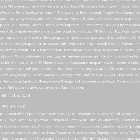
ты, Международный научный центр им Вудро Вильсона, Свободная пресса, Возро
России, Лига Свободных Наций, Transparеncy International, Форум Свободных Н
правления, Форум гражданского общества Россия, Беллона, Союз жителей острово
роды, BDR Novaja Gazeta-Europe, Алтай проект, Образовательный дом прав челов
еван, Дом прав человека Крым, Центр дикого лосося, TVR Studios, ТВ Дождь, Це
урятия, Uralic, UnKremlin, Международная федерация транспортных рабочих, Ист
ейских и международных исследований, Общество Сторожевой башни, Библии и тр
омитет действия, РЭНД корпорейшн, Русская Америка за демократию в России, Н
фалия, Фонд глобальной помощи, Антивоенный комитет России, Russie-Libertes, L
lection Monitor, Article 19, Мнение медиа, Федерация анархического черного кр
и гендерной демократии и миротворчества, Форум имени Льва Копелева, American C
г, Школа международных отношений и государственной политики им Питера Мунка
 Немцова за Свободу, Фонд имени Фридриха Науманна за свободу, Феминистско
медиа, Либерально-демократическая Лига Украины
 на
13.05.2024
ого агента:
р немецкой и европейской культуры, Центр гендерных исследований, Фонд защи
ЧА, Гуманитарное действие, Открытый Петербург, Лига Избирателей, Правовая 
иту прав заключенных, Институт глобализации и социальных движений, Центр 
ужденным и их семьям, Фонд Тольятти, Новое время, Серебряная тайга, Так-Так-
, Фонд имени Андрея Рылькова, Сфера, Центр СИБАЛЬТ, Уральская правозащитна