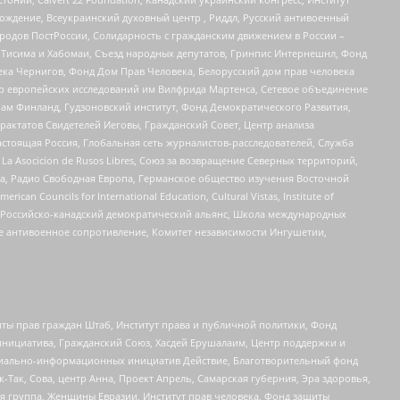
ждение, Всеукраинский духовный центр , Риддл, Русский антивоенный
ародов ПостРоссии, Солидарность с гражданским движением в России –
в Тисима и Хабомаи, Съезд народных депутатов, Гринпис Интернешнл, Фонд
ека Чернигов, Фонд Дом Прав Человека, Белорусский дом прав человека
нтр европейских исследований им Вилфрида Мартенса, Сетевое объединение
Чам Финланд, Гудзоновский институт, Фонд Демократического Развития,
актатов Свидетелей Иеговы, Гражданский Совет, Центр анализа
астоящая Россия, Глобальная сеть журналистов-расследователей, Служба
a Asocicion de Rusos Libres, Союз за возвращение Северных территорий,
еста, Радио Свободная Европа, Германское общество изучения Восточной
ouncils for International Education, Cultural Vistas, Institute of
, Российско-канадский демократический альянс, Школа международных
е антивоенное сопротивление, Комитет независимости Ингушетии,
ты прав граждан Штаб, Институт права и публичной политики, Фонд
инициатива, Гражданский Союз, Хасдей Ерушалаим, Центр поддержки и
социально-информационных инициатив Действие, Благотворительный фонд
Так, Сова, центр Анна, Проект Апрель, Самарская губерния, Эра здоровья,
я группа, Женщины Евразии, Институт прав человека, Фонд защиты