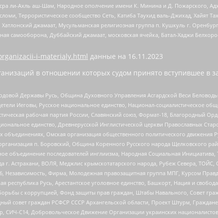
Нусра ли-Ахль аш-Шам, Народное ополчение имени К. Минина и Д. Пожарского, Ад
сломи, Террористическое сообщество Сеть, Катиба Таухид валь-Джихад, Хайят Тах
, Хатлонский джамаат, Мусульманская религиозная группа п. Кушкуль г. Оренбу
ная самооборона, Дуббайский джамаат, московская ячейка, Батал-Хаджи Белхор
organizacii-i-materialy.html
данные на
16.11.2023
анизаций в отношении которых судом принято вступившее в з
 Родовой Державы Русь, Община Духовного Управления Асгардской Веси Беловод
детели Иеговы, Русское национальное единство, Национал-социалистическое об
истическая рабочая партия России, Славянский союз, Формат-18, Благородный Ор
ациональное единство, Древнерусской Инглистической церкви Православных Ста
ных объединениях, Омская организация общественного политического движения Р
рганизация п. Боровский, Община Коренного Русского народа Щелковского район
гиозное объединение последователей инглиизма, Народная Социальная Инициатива,
 г. Астрахани, ВОЛЯ, Меджлис крымскотатарского народа, Рубеж Севера, ТОЙС, 
6, Независимость, Фирма, Молодежная правозащитная группа МПГ, Курсом Правд
ая республика Русь, Арестантское уголовное единство, Башкорт, Нация и свобода,
орьбы с коррупцией, Фонд защиты прав граждан, Штабы Навального, Совет гражд
ный совет граждан РСФСР СССР Архангельской области, Проект Штурм, Граждане 
tsApp, СИЧ-С14, Добровольческое Движение Организации украинских националисто