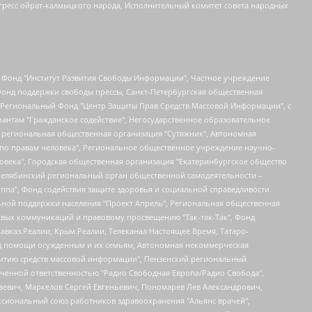
гресс ойрат-калмыцкого народа, Исполнительный комитет совета народных
евосточное общественное движение "Маяк", Санкт-Петербургская ЛГБТ-инициативная группа "Выход", Инициативная группа ЛГБТ+ "Реверс", Алексеев Андрей Викторович, Бекбулатова Таисия Львовна, Беляев Иван Михайлович, Владыкина Елена Сергеевна, Гельман Марат Александрович, Никульшина Вероника Юрьевна, Толоконникова Надежда Андреевна, Шендерович Виктор Анатольевич, Общество с ограниченной ответственностью "Данное сообщение", Общество с ограниченной ответственностью Издательский дом "Новая глава", Айнбиндер Александра Александровна, Московский комьюнити-центр для ЛГБТ+инициатив, Благотворительный фонд развития филантропии, Deutsche Welle (Германия, Kurt-Schumacher-Strasse 3, 53113 Bonn), Борзунова Мария Михайловна, Воробьев Виктор Викторович, Голубева Анна Львовна, Константинова Алла Михайловна, Малкова Ирина Владимировна, Мурадов Мурад Абдулгалимович, Осетинская Елизавета Николаевна, Понасенков Евгений Николаевич, Ганапольский Матвей Юрьевич, Киселев Евгений Алексеевич, Борухович Ирина Григорьевна, Дремин Иван Тимофеевич, Дубровский Дмитрий Викторович, Красноярская региональная общественная организация поддержки и развития альтернативных образовательных технологий и межкультурных коммуникаций "ИНТЕРРА", Маяковская Екатерина Алексеевна, Фейгин Марк Захарович, Филимонов Андрей Викторович, Дзугкоева Регина Николаевна, Доброхотов Роман Александрович, Дудь Юрий Александрович, Елкин Сергей Владимирович, Кругликов Кирилл Игоревич, Сабунаева Мария Леонидовна, Семенов Алексей Владимирович, Шаинян Карен Багратович, Шульман Екатерина Михайловна, Асафьев Артур Валерьевич, Вахштайн Виктор Семенович, Венедиктов Алексей Алексеевич, Лушникова Екатерина Евгеньевна, Волков Леонид Михайлович, Невзоров Александр Глебович, Пархоменко Сергей Борисович, Сироткин Ярослав Николаевич, Кара-Мурза Владимир Владимирович, Баранова Наталья Владимировна, Гозман Леонид Яковлевич, Кагарлицкий Борис Юльевич, Климарев Михаил Валерьевич, Милов Владимир Станиславович, Автономная некоммерческая организация Краснодарский центр современного искусства "Типография", Моргенштерн Алишер Тагирович, Соболь Любовь Эдуардовна, Общество с ограниченной ответственностью "ЛИЗА НОРМ", Каспаров Гарри Кимович, Ходорковский Михаил Борисович, Общество с ограниченной ответственностью "Апрельские тезисы", Данилович Ирина Брониславовна, Кашин Олег Владимирович, Петров Николай Владимирович, Пивоваров Алексей Владимирович, Соколов Михаил Владимирович, Цветкова Юлия Владимировна, Чичваркин Евгений Александрович, Комитет против пыток/Команда против пыток, Общество с ограниченной ответственностью "Первый научный", Общество с ограниченной ответственностью "Вертолет и ко", Белоцерковская Вероника Борисовна, Кац Максим Евгеньевич, Лазарева Татьяна Юрьевна, Шаведдинов Руслан Табризович, Яшин Илья Валерьевич, Общество с ограниченной ответственностью "Иноагент ААВ", Алешковский Дмитрий Петрович, Альбац Евгения Марковна, Быков Дмитрий Львович, Галямина Юлия Евгеньевна, Лойко Сергей Леонидович, Мартынов Кирилл Константинович, Медведев Сергей Александрович, Крашенинников Федор Геннадиевич, Гордеева Катерина Вл